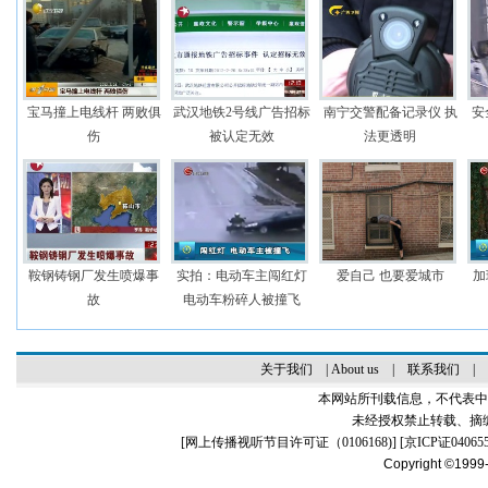
宝马撞上电线杆 两败俱
武汉地铁2号线广告招标
南宁交警配备记录仪 执
安
伤
被认定无效
法更透明
鞍钢铸钢厂发生喷爆事
实拍：电动车主闯红灯
爱自己 也要爱城市
加
故
电动车粉碎人被撞飞
关于我们
|
About us
|
联系我们
|
本网站所刊载信息，不代表中
未经授权禁止转载、摘
[
网上传播视听节目许可证（0106168)
] [
京ICP证04065
Copyright ©1999