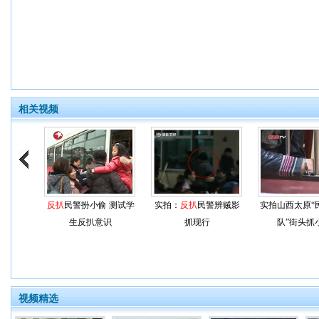
相关视频
反扒
民警扮小偷 测试学
实拍：
反扒
民警辨贼影
实拍山西太原“
生反扒意识
抓现行
队”街头抓
视频精选