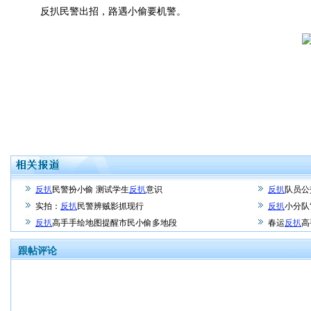
反扒民警出招，路遇小偷要机警。
反扒
民警扮小偷 测试学生
反扒
意识
反扒
队员公
实拍：
反扒
民警辨贼影抓现行
反扒
小分队
反扒
高手手绘地图提醒市民小偷多地段
春运
反扒
高
跟帖评论