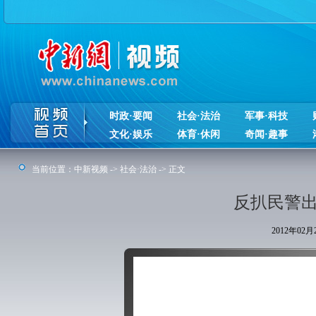
时政·要闻
社会·法治
军事·科技
文化·娱乐
体育·休闲
奇闻·趣事
当前位置：
中新视频
->
社会·法治
-> 正文
反扒民警出
2012年02