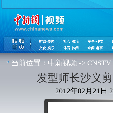
时政·要闻
社会·法治
军事·科技
文化·娱乐
体育·休闲
奇闻·趣事
当前位置：
中新视频
->
CNSTV
发型师长沙义剪
2012年02月21