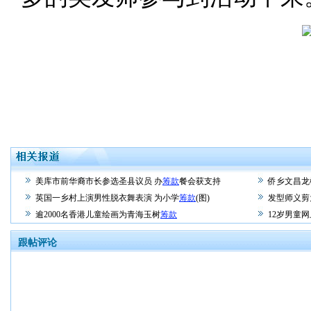
美库市前华裔市长参选圣县议员 办
筹款
餐会获支持
侨乡文昌龙
英国一乡村上演男性脱衣舞表演 为小学
筹款
(图)
发型师义剪
逾2000名香港儿童绘画为青海玉树
筹款
12岁男童网
跟帖评论