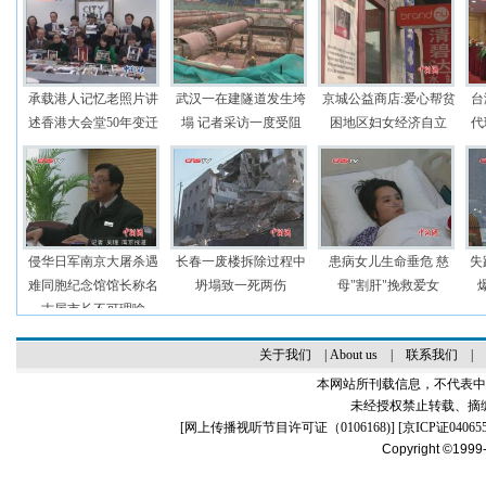
承载港人记忆老照片讲
武汉一在建隧道发生垮
京城公益商店:爱心帮贫
台
述香港大会堂50年变迁
塌 记者采访一度受阻
困地区妇女经济自立
代
侵华日军南京大屠杀遇
长春一废楼拆除过程中
患病女儿生命垂危 慈
失
难同胞纪念馆馆长称名
坍塌致一死两伤
母"割肝"挽救爱女
古屋市长不可理喻
关于我们
|
About us
|
联系我们
|
本网站所刊载信息，不代表中
未经授权禁止转载、摘
[
网上传播视听节目许可证（0106168)
] [
京ICP证04065
Copyright ©1999