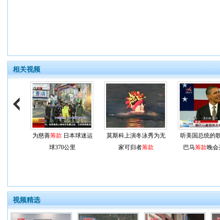
相关视频
为慈善
筹款
日本球迷运
莫斯科上演冬泳秀为无
听美国总统的
球370公里
家可归者
筹款
巴马
筹款
晚会
视频精选