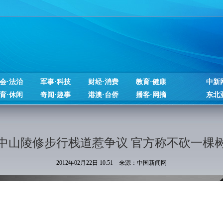
会·法治
军事·科技
财经·消费
教育·健康
中新
育·休闲
奇闻·趣事
港澳·台侨
播客·网摘
东北
中山陵修步行栈道惹争议 官方称不砍一棵
2012年02月22日 10:51 来源：中国新闻网