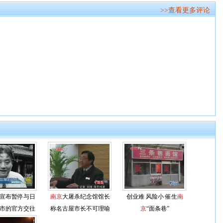
>>查看更多评论
宣布暂停与日
南京
大屠杀纪念馆馆长
创业难 风险小 催生
南
市的官方交往
称名古屋市长不可理喻
京
“面条巷”