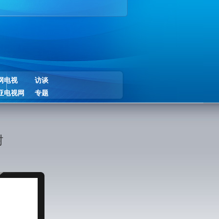
网电视
访谈
亚电视网
专题
树