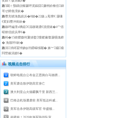
奖鍏ㄤ骇涓氣€�
路
5閮ㄤ綔鍝佽幏鑼呯浘鏂囧濂栵紒棰佸鍏
哥ぜ鍗佹湀鈥�
路
瓒充唬浼氬皢浜�8鏈�22鏃ュ彫寮€ 灏嗛
€変妇瓒冲崗鈥�
路
鏃呯編澶х唺鐚€滆礉璐濃€濆揩婊�4宀佸
暒锛佸皢浜庘€�
路
杩�15鍏嬫媺绮夐捇鐜懓鑺遍瓊灏嗘媿鍗
� 浼颁环6鈥�
路
涓浗鐞冨憳娆ф垬鍐嶇牬闂� 姝︾鑷瘉
閰嶅緱涓娾€�
视频点击排行
朝鲜电视台公布金正恩骑白马驰骋...
美军袭击致伊朗高官身亡
澳大利亚山火烟霾飘千里 新西兰...
巴格达机场遭袭前 美军抵达科威...
美军击杀伊朗高级军官 华盛顿...
超硬核！2020年海军陆战队宣...