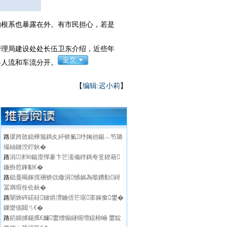
根系也暴露在外。有市民担心，若是
管理局建设处处长伍卫东介绍，近些年
将人流和车流分开。
【
编辑:迟小莉
】
路
瑗跨敳鎴樺箷鎷夊紑锛氭纾婅兘鍚︿笉璐
熶紬鏈涳紵鈥�
路
涓浗90鍚庢憚褰卞笀濡備綍鎷夸笅鍥藉
鍦扮悊鎽勨€�
路
鎴戞暍鎵撹祵锛佽繖涓憾娲為噷鐨勭鐞
冨満瑕佺伀鈥�
路
闈炴硶鍩硅鏈烘瀯鑰佸笀琚寚鎵撳鐢�
鏁欒偛閮ㄢ€�
路
銆婂摢鍚掋€嬭鐢熷搧鐩楃増鐚栫崡 鐢靛