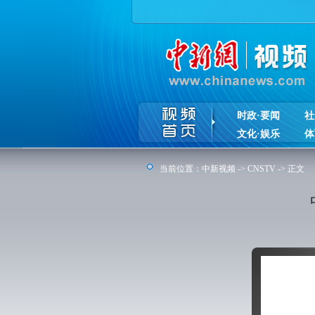
时政·要闻
社
文化·娱乐
体
当前位置：
中新视频
->
CNSTV
-> 正文