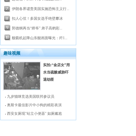
伊朗各界谴责美国实施恐怖主义行...
扣人心弦！多国女选手绝壁攀冰
郭德纲再当“师爷” 弟子高鹤彩...
舰载机起降山东舰画面曝光：歼1...
趣味视频
实拍:“金店女”用
水当硫酸威胁吓
退劫匪
九岁猫咪竞选美国联邦参议员
奥斯卡最佳影片中小狗的精彩表演
西安女厕现"站立小便器" 如厕尴尬