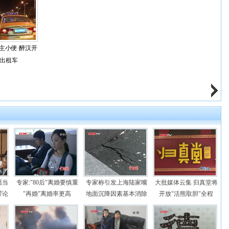
主小便 醉汉开
出租车
愿当
专家:"80后"离婚要慎重
专家称引发上海陆家嘴
大批媒体云集 归真堂将
谬论
"再婚"离婚率更高
地面沉降因素基本消除
开放"活熊取胆"全程