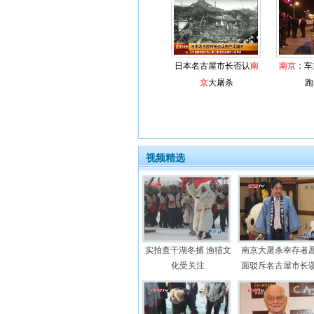
日本名古屋市长否认
南
南京
：车
京
大屠杀
跑
视频精选
实拍查干湖冬捕 渔猎文
南京大屠杀幸存者
化受关注
面驳斥名古屋市长