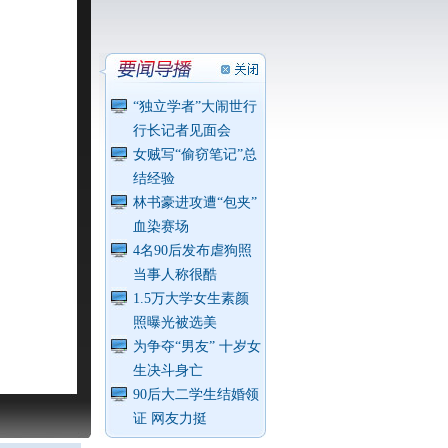
“独立学者”大闹世行
行长记者见面会
女贼写“偷窃笔记”总
结经验
林书豪进攻遭“包夹”
血染赛场
4名90后发布虐狗照
当事人称很酷
1.5万大学女生素颜
照曝光被选美
为争夺“男友” 十岁女
生决斗身亡
90后大二学生结婚领
证 网友力挺