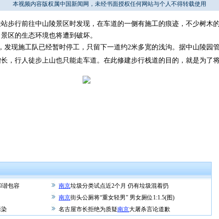
本视频内容版权属中国新闻网，未经书面授权任何网站与个人不得转载使用
步行前往中山陵景区时发现，在车道的一侧有施工的痕迹，不少树木的
，景区的生态环境也将遭到破坏。
，发现施工队已经暂时停工，只留下一道约2米多宽的浅沟。据中山陵园
增长，行人徒步上山也只能走车道。在此修建步行栈道的目的，就是为了
和谐包容
南京
垃圾分类试点近2个月 仍有垃圾混着扔
南京
街头公厕将“重女轻男” 男女厕位1:1.5(图)
污染
名古屋市长拒绝为质疑
南京
大屠杀言论道歉