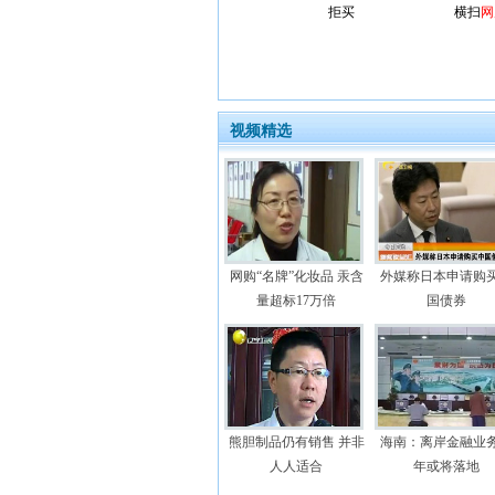
拒买
横扫
网
视频精选
网购“名牌”化妆品 汞含
外媒称日本申请购
量超标17万倍
国债券
熊胆制品仍有销售 并非
海南：离岸金融业
人人适合
年或将落地