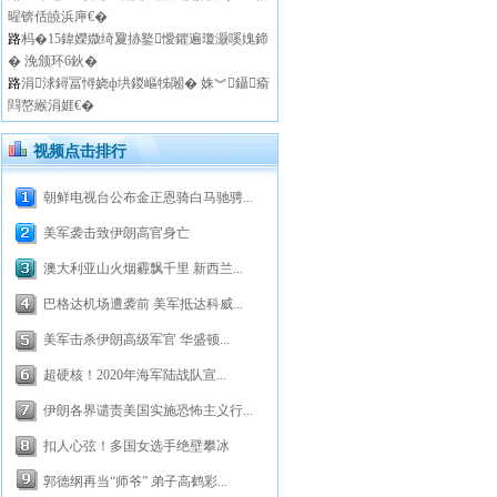
暒锛佸皢浜庘€�
路
杩�15鍏嬫媺绮夐捇鐜懓鑺遍瓊灏嗘媿鍗
� 浼颁环6鈥�
路
涓浗鐞冨憳娆ф垬鍐嶇牬闂� 姝︾鑷瘉
閰嶅緱涓娾€�
视频点击排行
朝鲜电视台公布金正恩骑白马驰骋...
美军袭击致伊朗高官身亡
澳大利亚山火烟霾飘千里 新西兰...
巴格达机场遭袭前 美军抵达科威...
美军击杀伊朗高级军官 华盛顿...
超硬核！2020年海军陆战队宣...
伊朗各界谴责美国实施恐怖主义行...
扣人心弦！多国女选手绝壁攀冰
郭德纲再当“师爷” 弟子高鹤彩...