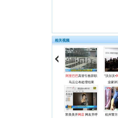
相关视频
阿里巴巴
高管引咎辞职
“沃尔沃•
马云公布处理结果
业家评
郭美美开
网店
网友齐呼
杭州警方