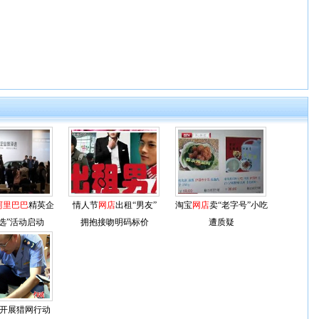
阿里巴巴
精英企
情人节
网店
出租“男友”
淘宝
网店
卖“老字号”小吃
选”活动启动
拥抱接吻明码标价
遭质疑
开展猎网行动