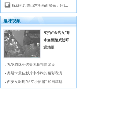
舰载机起降山东舰画面曝光：歼1...
趣味视频
实拍:“金店女”用
水当硫酸威胁吓
退劫匪
九岁猫咪竞选美国联邦参议员
奥斯卡最佳影片中小狗的精彩表演
西安女厕现"站立小便器" 如厕尴尬