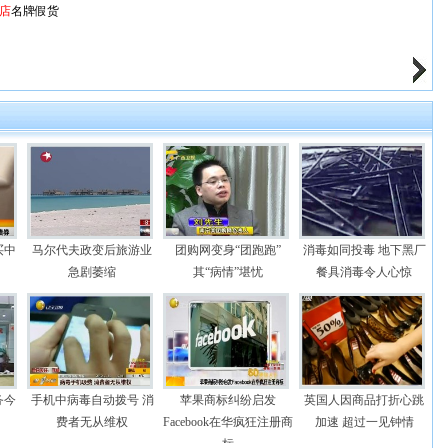
店
名牌假货
买中
马尔代夫政变后旅游业
团购网变身“团跑跑”
消毒如同投毒 地下黑厂
急剧萎缩
其“病情”堪忧
餐具消毒令人心惊
务今
手机中病毒自动拨号 消
苹果商标纠纷启发
英国人因商品打折心跳
费者无从维权
Facebook在华疯狂注册商
加速 超过一见钟情
标