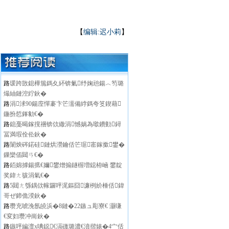
【
编辑:迟小莉
】
路
瑗跨敳鎴樺箷鎷夊紑锛氭纾婅兘鍚︿笉璐
熶紬鏈涳紵鈥�
路
涓浗90鍚庢憚褰卞笀濡備綍鎷夸笅鍥藉
鍦扮悊鎽勨€�
路
鎴戞暍鎵撹祵锛佽繖涓憾娲為噷鐨勭鐞
冨満瑕佺伀鈥�
路
闈炴硶鍩硅鏈烘瀯鑰佸笀琚寚鎵撳鐢�
鏁欒偛閮ㄢ€�
路
銆婂摢鍚掋€嬭鐢熷搧鐩楃増鐚栫崡 鐢靛
奖鍏ㄤ骇涓氣€�
路
5閮ㄤ綔鍝佽幏鑼呯浘鏂囧濂栵紒棰佸鍏
哥ぜ鍗佹湀鈥�
路
瓒充唬浼氬皢浜�8鏈�22鏃ュ彫寮€ 灏嗛
€変妇瓒冲崗鈥�
路
鏃呯編澶х唺鐚€滆礉璐濃€濆揩婊�4宀佸