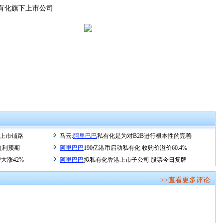
有化旗下上市公司
体上市铺路
马云:
阿里巴巴
私有化是为对B2B进行根本性的完善
盈利预期
阿里巴巴
190亿港币启动私有化 收购价溢价60.4%
大涨42%
阿里巴巴
拟私有化香港上市子公司 股票今日复牌
>>查看更多评论