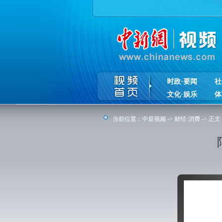
时政·要闻
社
文化·娱乐
体
当前位置：
中新视频
->
财经·消费
-> 正文