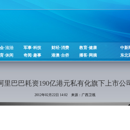
会·法治
军事·科技
财经·消费
教育·健康
中新
育·休闲
奇闻·趣事
港澳·台侨
播客·网摘
东北
阿里巴巴耗资190亿港元私有化旗下上市公
2012年02月22日 14:02 来源：广西卫视