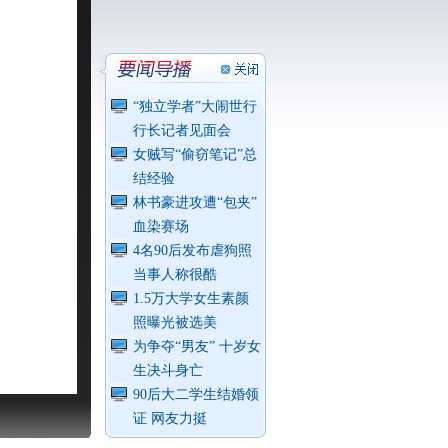
“独立学者”大闹世行
行长记者见面会
女贼写“偷窃笔记”总
结经验
林书豪进攻遭“包夹”
血染赛场
4名90后发布虐狗照
当事人称很酷
1.5万大学女生素颜
照曝光被选美
为争夺“男友” 十岁女
生决斗身亡
90后大二学生结婚领
证 网友力挺