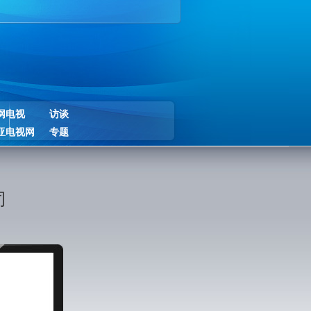
网电视
访谈
亚电视网
专题
司