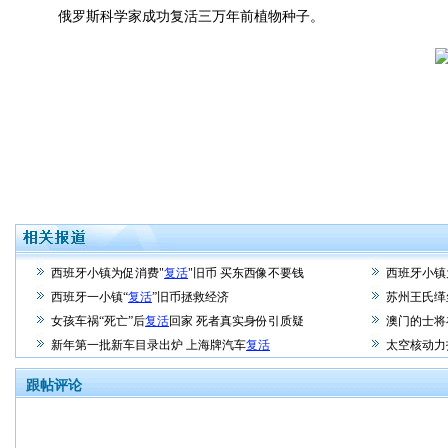
俄罗斯科学家成功复活三万年前植物种子。
西班牙小镇为促消费"
复活
"旧币 买东西像不要钱
西班牙小镇
西班牙一小镇“
复活
”旧币拯救经济
苏州王氏缂
女孩车祸“死亡”后
复活
回家 死者真实身份引质疑
澳门的士将
新年第一批新车目录出炉 上海牌汽车
复活
太空核动力
跟帖评论