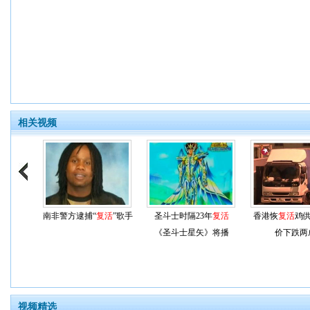
相关视频
南非警方逮捕“
复活
”歌手
圣斗士时隔23年
复活
香港恢
复活
鸡供
《圣斗士星矢》将播
价下跌两
视频精选