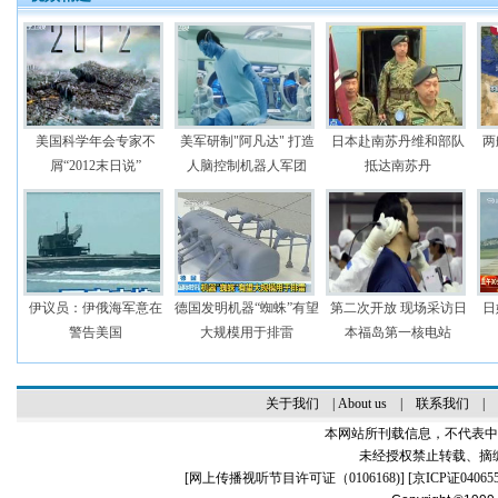
美国科学年会专家不
美军研制"阿凡达" 打造
日本赴南苏丹维和部队
两
屑“2012末日说”
人脑控制机器人军团
抵达南苏丹
伊议员：伊俄海军意在
德国发明机器“蜘蛛”有望
第二次开放 现场采访日
日
警告美国
大规模用于排雷
本福岛第一核电站
关于我们
|
About us
|
联系我们
|
本网站所刊载信息，不代表中
未经授权禁止转载、摘
[
网上传播视听节目许可证（0106168)
] [
京ICP证04065