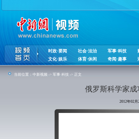
时政·要闻
社会·法治
军事·科技
文化·娱乐
体育·休闲
奇闻·趣事
当前位置：
中新视频
->
军事·科技
-> 正文
俄罗斯科学家成
2012年02