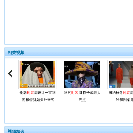
相关视频
伦敦
时装
周设计一雷到
纽约
时装
周 帽子成最大
纽约秋冬
时装
周
底 模特犹如天外来客
亮点
诠释刚柔
视频精选