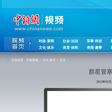
时政·要闻
社会·法治
军事·科技
文化·娱乐
体育·休闲
奇闻·趣事
当前位置：
中新视频
->
文化·娱乐
-> 正文
群星冒寒
2012年02