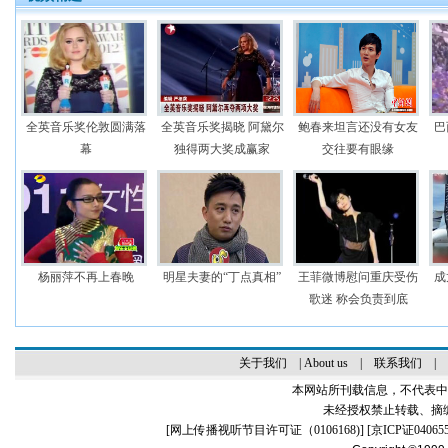
全英音乐奖伦敦圆满落
全英音乐奖揭晓 阿黛尔
鲍春来坦言还没有女友
巴
幕
独得两大奖成赢家
交往要有眼缘
杨丽萍不再上春晚
明星夫妻的“丁点真相”
王菲微博慰问重庆受伤
成
歌迷 称会负责到底
关于我们
|
About us
|
联系我们
|
本网站所刊载信息，不代表中
未经授权禁止转载、摘
[
网上传播视听节目许可证（0106168)
] [
京ICP证04065