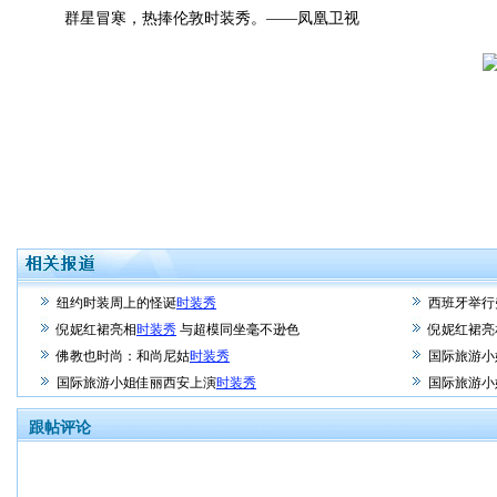
群星冒寒，热捧伦敦时装秀。——凤凰卫视
纽约时装周上的怪诞
时装秀
西班牙举行
倪妮红裙亮相
时装秀
与超模同坐毫不逊色
倪妮红裙亮
佛教也时尚：和尚尼姑
时装秀
国际旅游小
国际旅游小姐佳丽西安上演
时装秀
国际旅游小
跟帖评论