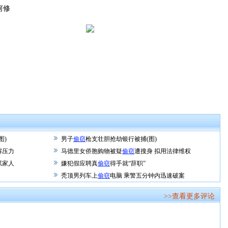
何修
图)
男子
偷窃
枪支壮胆抢劫银行被捕(图)
解压力
马德里女侨胞购物被疑
偷窃
遭搜身 拟用法律维权
累家人
嫌犯假应聘真
偷窃
得手就“辞职”
秃顶男列车上
偷窃
电脑 乘警五分钟内迅速破案
>>查看更多评论