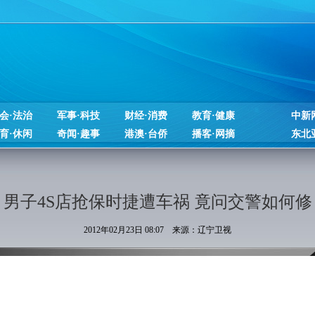
会·法治
军事·科技
财经·消费
教育·健康
中新
育·休闲
奇闻·趣事
港澳·台侨
播客·网摘
东北
男子4S店抢保时捷遭车祸 竟问交警如何修
2012年02月23日 08:07 来源：辽宁卫视