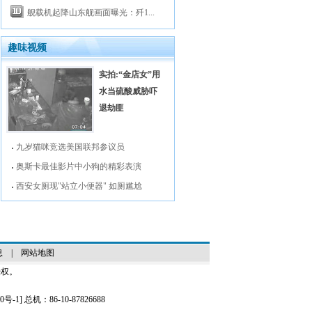
舰载机起降山东舰画面曝光：歼1...
趣味视频
实拍:“金店女”用
水当硫酸威胁吓
退劫匪
九岁猫咪竞选美国联邦参议员
奥斯卡最佳影片中小狗的精彩表演
西安女厕现"站立小便器" 如厕尴尬
息
|
网站地图
授权。
0号-1
] 总机：86-10-87826688