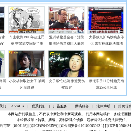
专家
车主收到1900年超速罚
亚洲动物基金会：活熊
大雾致京沪高铁晚点停
奶"
单 交警称交回便了事
取胆给熊造成巨大痛苦
运 乘客称此说法滑稽
路照
小伙劫持取款女子 被喝
女子帮忙劝架 惨遭烫伤
摩托车手11分钟跑完南
顶
斥后逃跑
被毁容
京25公里环线
我们
|
About us
|
联系我们
|
广告服务
|
供稿服务
|
法律声明
|
招聘信
本网站所刊载信息，不代表中新社和中新网观点。 刊用本网站稿件，务经书面
未经授权禁止转载、摘编、复制及建立镜像，违者将依法追究法律责任。
证（0106168)
] [
京ICP证040655号
] [京公网安备:110102003042-1] [
京ICP备0500434