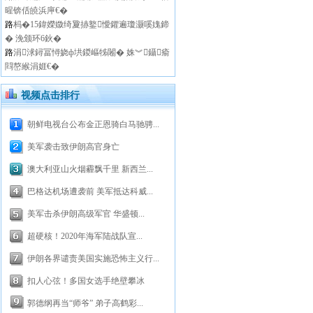
暒锛佸皢浜庘€�
路
杩�15鍏嬫媺绮夐捇鐜懓鑺遍瓊灏嗘媿鍗
� 浼颁环6鈥�
路
涓浗鐞冨憳娆ф垬鍐嶇牬闂� 姝︾鑷瘉
閰嶅緱涓娾€�
视频点击排行
朝鲜电视台公布金正恩骑白马驰骋...
美军袭击致伊朗高官身亡
澳大利亚山火烟霾飘千里 新西兰...
巴格达机场遭袭前 美军抵达科威...
美军击杀伊朗高级军官 华盛顿...
超硬核！2020年海军陆战队宣...
伊朗各界谴责美国实施恐怖主义行...
扣人心弦！多国女选手绝壁攀冰
郭德纲再当“师爷” 弟子高鹤彩...