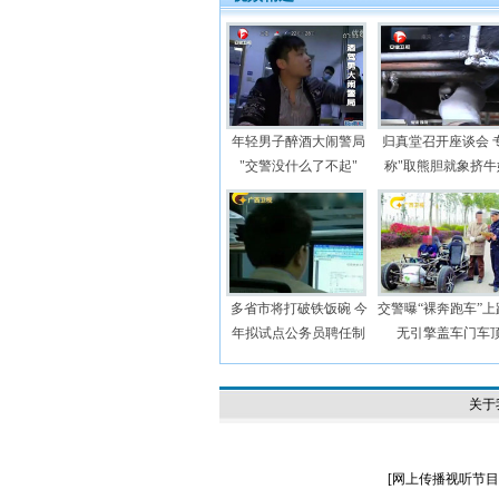
年轻男子醉酒大闹警局
归真堂召开座谈会 
"交警没什么了不起"
称"取熊胆就象挤牛
多省市将打破铁饭碗 今
交警曝“裸奔跑车”上
年拟试点公务员聘任制
无引擎盖车门车
关于
[
网上传播视听节目许可