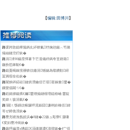
【
编辑:田博川
】
路
瑗跨敳鎴樺箷鎷夊紑锛氭纾婅兘鍚︿笉璐
熶紬鏈涳紵鈥�
路
涓浗90鍚庢憚褰卞笀濡備綍鎷夸笅鍥藉
鍦扮悊鎽勨€�
路
鎴戞暍鎵撹祵锛佽繖涓憾娲為噷鐨勭鐞
冨満瑕佺伀鈥�
路
闈炴硶鍩硅鏈烘瀯鑰佸笀琚寚鎵撳鐢�
鏁欒偛閮ㄢ€�
路
銆婂摢鍚掋€嬭鐢熷搧鐩楃増鐚栫崡 鐢靛
奖鍏ㄤ骇涓氣€�
路
5閮ㄤ綔鍝佽幏鑼呯浘鏂囧濂栵紒棰佸鍏
哥ぜ鍗佹湀鈥�
路
瓒充唬浼氬皢浜�8鏈�22鏃ュ彫寮€ 灏嗛
€変妇瓒冲崗鈥�
路
鏃呯編澶х唺鐚€滆礉璐濃€濆揩婊�4宀佸