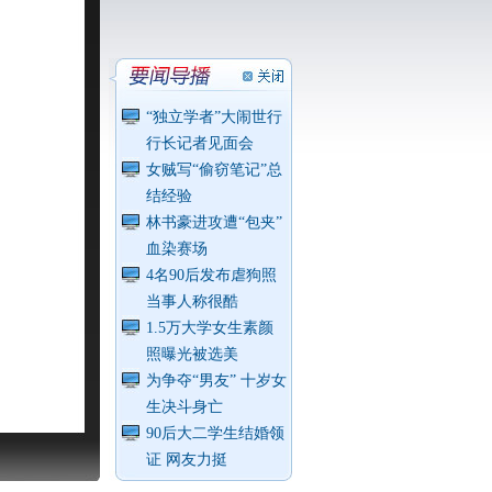
“独立学者”大闹世行
行长记者见面会
女贼写“偷窃笔记”总
结经验
林书豪进攻遭“包夹”
血染赛场
4名90后发布虐狗照
当事人称很酷
1.5万大学女生素颜
照曝光被选美
为争夺“男友” 十岁女
生决斗身亡
90后大二学生结婚领
证 网友力挺