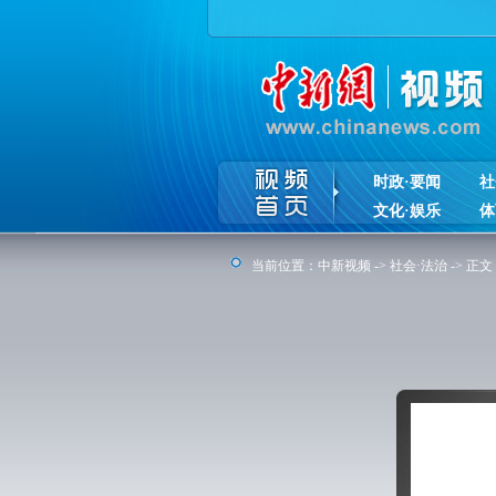
时政·要闻
社
文化·娱乐
体
当前位置：
中新视频
->
社会·法治
-> 正文