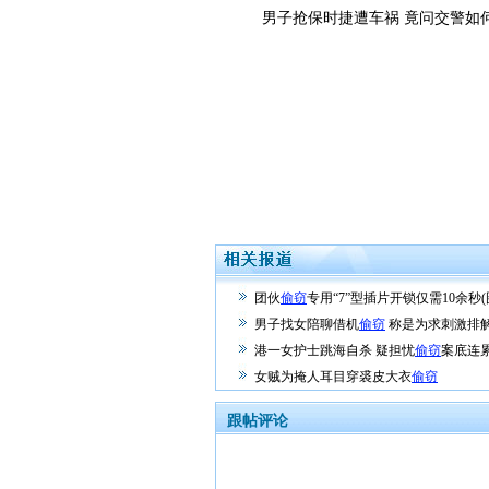
男子抢保时捷遭车祸 竟问交警如
团伙
偷窃
专用“7”型插片开锁仅需10余秒(
男子找女陪聊借机
偷窃
称是为求刺激排
港一女护士跳海自杀 疑担忧
偷窃
案底连
女贼为掩人耳目穿裘皮大衣
偷窃
跟帖评论