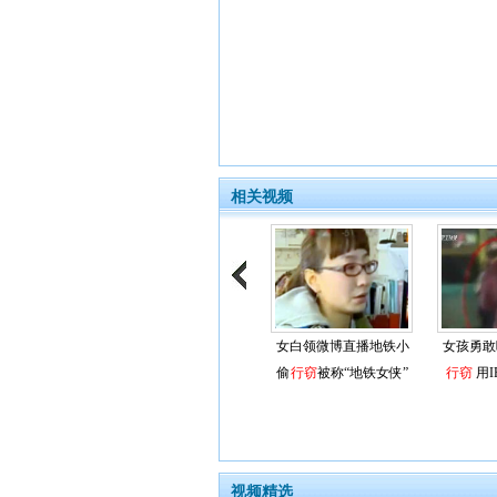
相关视频
女白领微博直播地铁小
女孩勇敢
偷
行窃
被称“地铁女侠”
行窃
用I
视频精选