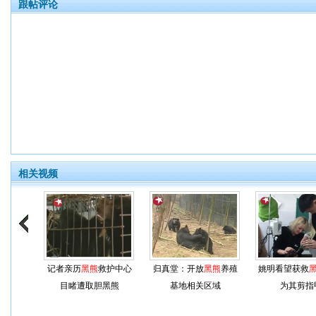
跟帖评论
相关视频
记者亲历
黑熊
救护中心
归真堂：开放
黑熊
养殖
姚明看望获救
目睹遭取胆黑熊
基地相关区域
为其剪指