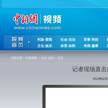
时政·要闻
社会·法治
军事·科技
文化·娱乐
体育·休闲
奇闻·趣事
当前位置：
中新视频
->
社会·法治
-> 正文
记者现场直击
2012年02