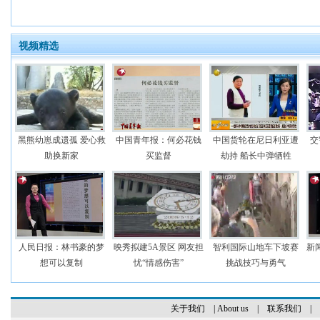
视频精选
黑熊幼崽成遗孤 爱心救
中国青年报：何必花钱
中国货轮在尼日利亚遭
交
助换新家
买监督
劫持 船长中弹牺牲
人民日报：林书豪的梦
映秀拟建5A景区 网友担
智利国际山地车下坡赛
新
想可以复制
忧“情感伤害”
挑战技巧与勇气
关于我们
|
About us
|
联系我们
|