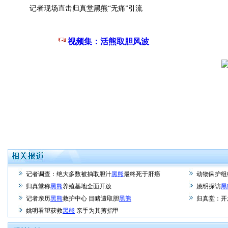
记者现场直击归真堂黑熊“无痛”引流
视频集：活熊取胆风波
记者调查：绝大多数被抽取胆汁
黑熊
最终死于肝癌
动物保护组
归真堂称
黑熊
养殖基地全面开放
姚明探访
黑
记者亲历
黑熊
救护中心 目睹遭取胆
黑熊
归真堂：开
姚明看望获救
黑熊
亲手为其剪指甲