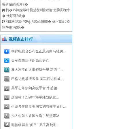
暒锛佸皢浜庘€�
路
杩�15鍏嬫媺绮夐捇鐜懓鑺遍瓊灏嗘媿鍗
� 浼颁环6鈥�
路
涓浗鐞冨憳娆ф垬鍐嶇牬闂� 姝︾鑷瘉
閰嶅緱涓娾€�
视频点击排行
朝鲜电视台公布金正恩骑白马驰骋...
美军袭击致伊朗高官身亡
澳大利亚山火烟霾飘千里 新西兰...
巴格达机场遭袭前 美军抵达科威...
美军击杀伊朗高级军官 华盛顿...
超硬核！2020年海军陆战队宣...
伊朗各界谴责美国实施恐怖主义行...
扣人心弦！多国女选手绝壁攀冰
郭德纲再当“师爷” 弟子高鹤彩...