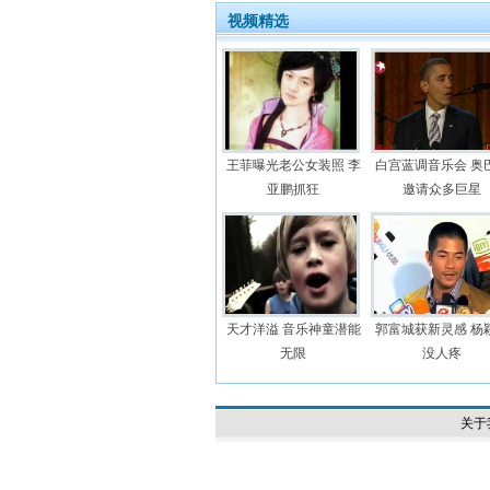
视频精选
王菲曝光老公女装照 李
白宫蓝调音乐会 奥
亚鹏抓狂
邀请众多巨星
天才洋溢 音乐神童潜能
郭富城获新灵感 杨
无限
没人疼
关于