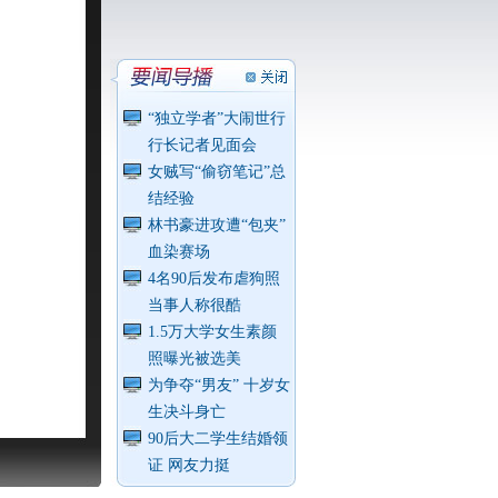
“独立学者”大闹世行
行长记者见面会
女贼写“偷窃笔记”总
结经验
林书豪进攻遭“包夹”
血染赛场
4名90后发布虐狗照
当事人称很酷
1.5万大学女生素颜
照曝光被选美
为争夺“男友” 十岁女
生决斗身亡
90后大二学生结婚领
证 网友力挺