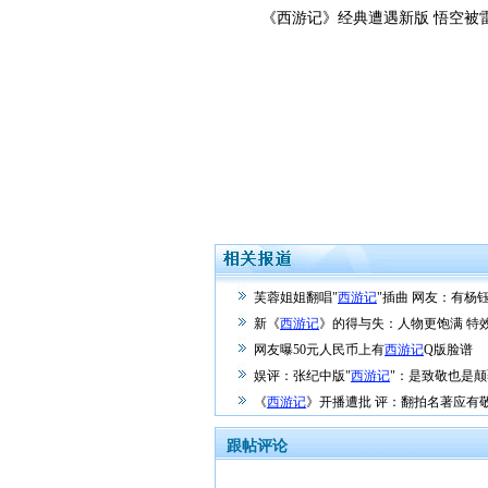
《西游记》经典遭遇新版 悟空被
芙蓉姐姐翻唱"
西游记
"插曲 网友：有杨
新《
西游记
》的得与失：人物更饱满 特
网友曝50元人民币上有
西游记
Q版脸谱
娱评：张纪中版"
西游记
"：是致敬也是颠
《
西游记
》开播遭批 评：翻拍名著应有
跟帖评论