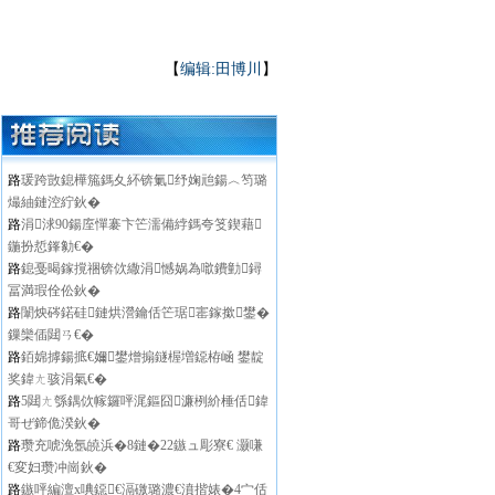
【
编辑:田博川
】
路
瑗跨敳鎴樺箷鎷夊紑锛氭纾婅兘鍚︿笉璐
熶紬鏈涳紵鈥�
路
涓浗90鍚庢憚褰卞笀濡備綍鎷夸笅鍥藉
鍦扮悊鎽勨€�
路
鎴戞暍鎵撹祵锛佽繖涓憾娲為噷鐨勭鐞
冨満瑕佺伀鈥�
路
闈炴硶鍩硅鏈烘瀯鑰佸笀琚寚鎵撳鐢�
鏁欒偛閮ㄢ€�
路
銆婂摢鍚掋€嬭鐢熷搧鐩楃増鐚栫崡 鐢靛
奖鍏ㄤ骇涓氣€�
路
5閮ㄤ綔鍝佽幏鑼呯浘鏂囧濂栵紒棰佸鍏
哥ぜ鍗佹湀鈥�
路
瓒充唬浼氬皢浜�8鏈�22鏃ュ彫寮€ 灏嗛
€変妇瓒冲崗鈥�
路
鏃呯編澶х唺鐚€滆礉璐濃€濆揩婊�4宀佸