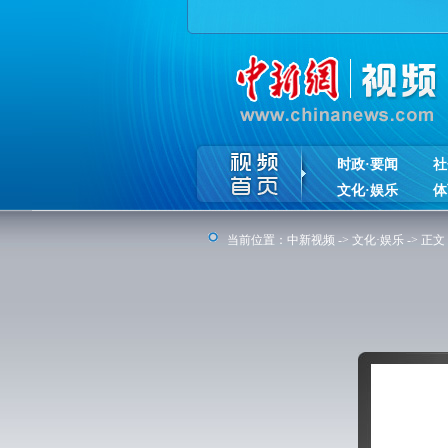
时政·要闻
社
文化·娱乐
体
当前位置：
中新视频
->
文化·娱乐
-> 正文