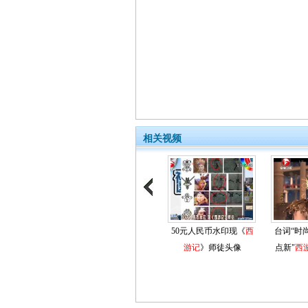
相关视频
50元人民币水印现《
西
台词“时
游记
》师徒头像
点新"
西