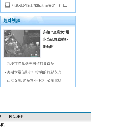
舰载机起降山东舰画面曝光：歼1...
趣味视频
实拍:“金店女”用
水当硫酸威胁吓
退劫匪
九岁猫咪竞选美国联邦参议员
奥斯卡最佳影片中小狗的精彩表演
西安女厕现"站立小便器" 如厕尴尬
息
|
网站地图
授权。