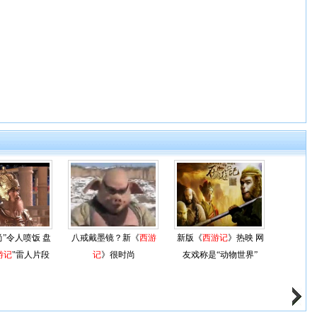
尚”令人喷饭 盘
八戒戴墨镜？新《
西游
新版《
西游记
》热映 网
游记
"雷人片段
记
》很时尚
友戏称是“动物世界”