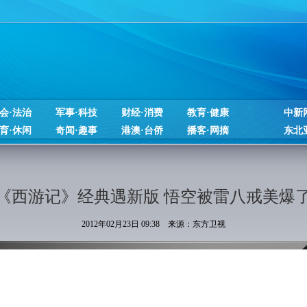
会·法治
军事·科技
财经·消费
教育·健康
中新
育·休闲
奇闻·趣事
港澳·台侨
播客·网摘
东北
《西游记》经典遇新版 悟空被雷八戒美爆
2012年02月23日 09:38 来源：东方卫视