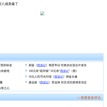
雷八戒美爆了
钰莹的味道
新版《
西游记
》饱受争议 经典勿在迎合中迷失
效有败笔
100元有“跪拜猫” 50元有“
西游记
”（图）
50元人民币水印现《
西游记
》师徒头像
覆
聂远新《
西游记
》受追捧 坦言演完唐僧变淡定
敬畏之心
>>查看更多评论