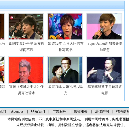
巴马
郎朗受邀赴牛津 演奏授
出道12年 五月天阿信首
Super Junior新加坡开唱
课两不误
推写真书
加新意
颖怨
宣传《双城计中计》任
袁莉加拿大婚礼照片曝
基努李维斯下月访港讲
贤齐吐苦水
光
电影
我们
|
About us
|
联系我们
|
广告服务
|
供稿服务
|
法律声明
|
招聘信
本网站所刊载信息，不代表中新社和中新网观点。 刊用本网站稿件，务经书面
未经授权禁止转载、摘编、复制及建立镜像，违者将依法追究法律责任。