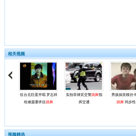
相关视频
信台北巨蛋开唱 罗志祥
实拍菲律宾交警
跳舞
指
男孩搞笑模仿
给难题要求信
跳舞
挥交通
跳舞
同步性
视频精选