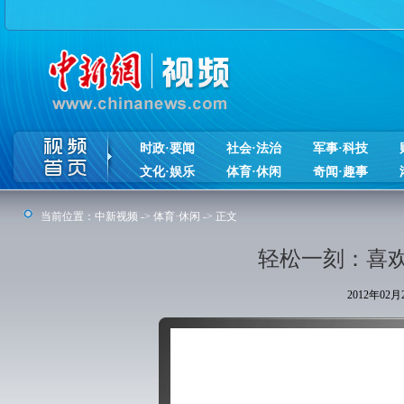
时政·要闻
社会·法治
军事·科技
文化·娱乐
体育·休闲
奇闻·趣事
当前位置：
中新视频
->
体育·休闲
-> 正文
轻松一刻：喜
2012年02