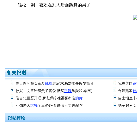
轻松一刻：喜欢在别人后面跳舞的男子
先天性耳聋女童爱
跳舞
表演 求助媒体寻圆梦舞台
我在美国
跳
孙兴、文章诠释父子真爱 默契
跳舞
幽默和谐(图)
台舞蹈家
跳
信台北巨蛋开唱 罗志祥给难题要求信
跳舞
自主招生十
七旬老人
跳舞
闹出婚外情 遭情人丈夫敲诈
杨子10岁
跟帖评论