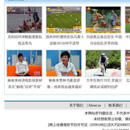
克利伯环球帆船赛船队
国米补时遭绝杀负马赛 4
为保奥运食品安全 中国
中
抵达青岛
连败381分钟不进球
马拉松队开养鸡场
鲍春来称演电影很新鲜
鲍春来赞林书豪是骄
大学生骑行19天 穿越川
北
首次"触电"自评"不错"
傲：他表现会越来越好
藏线从成都到拉萨
关于我们
|
About us
|
联系我们
|
本网站所刊载信息，不代表中
未经授权禁止转载、摘
[
网上传播视听节目许可证（0106168)
] [
京ICP证04065