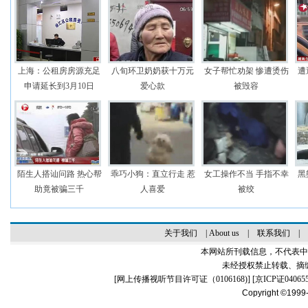
上海：公租房房源充足
八旬环卫奶奶获十万元
女子帮忙劝架 惨遭烫伤
遭
申请延长到3月10日
爱心款
被毁容
陌生人搭讪问路 热心帮
乖巧小狗：直立行走 惹
女工操作不当 手指不幸
黑
助竟被骗三千
人喜爱
被绞
关于我们
|
About us
|
联系我们
|
本网站所刊载信息，不代表中
未经授权禁止转载、摘
[
网上传播视听节目许可证（0106168)
] [
京ICP证04065
Copyright ©1999