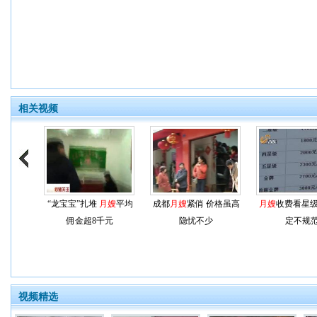
相关视频
“龙宝宝”扎堆
月嫂
平均
成都
月嫂
紧俏 价格虽高
月嫂
收费看星级
佣金超8千元
隐忧不少
定不规
视频精选