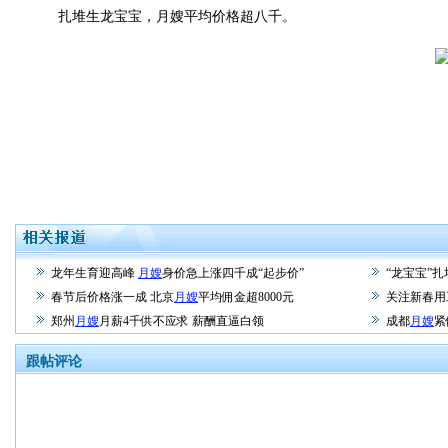
扎堆生龙宝宝，月嫂平均价格超八千。
龙年生育迎高峰
月嫂
身价急上涨四千成“起步价”
“龙宝宝”
春节后价格涨一成 北京
月嫂
平均佣金超8000元
关注新春用
郑州
月嫂
月薪4千供不应求 薪酬直逼白领
成都
月嫂
紧
跟帖评论