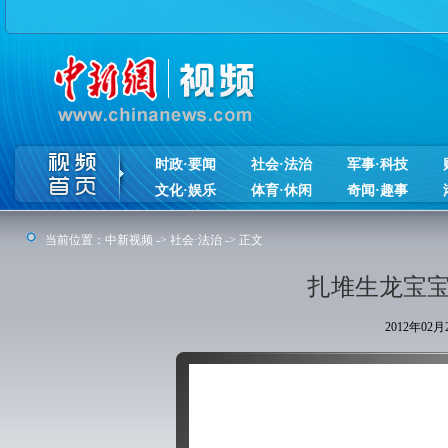
时政·要闻
社会·法治
军事·科技
文化·娱乐
体育·休闲
奇闻·趣事
当前位置：
中新视频
->
社会·法治
-> 正文
扎堆生龙宝宝
2012年02