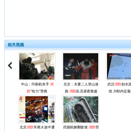
相关视频
中山：印刷机夹手
消
北京：夫妻二人登山迷
武汉
消防
创水
防
“给力”营救
路
消防
队员昼夜救援
统 20秒内定
北京
消防
车救火途中遭
挖掘机侧翻陡坡
消防
官