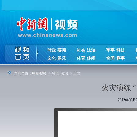
时政·要闻
社会·法治
军事·科技
文化·娱乐
体育·休闲
奇闻·趣事
当前位置：
中新视频
->
社会·法治
-> 正文
火灾演练 
2012年02