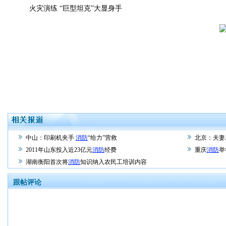
火灾演练 “巨型坦克”大显身手
中山：印刷机夹手
消防
“给力”营救
北京：夫妻
2011年山东投入近23亿元
消防
经费
重庆
消防
举
湖南衡阳首次将
消防
知识纳入农民工培训内容
跟帖评论