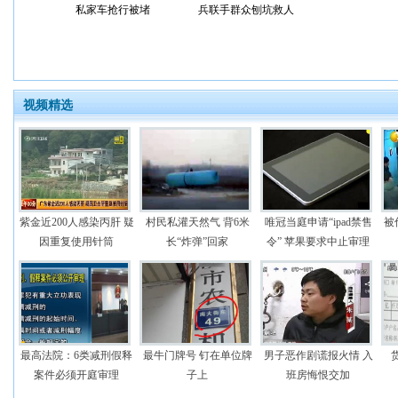
私家车抢行被堵
兵联手群众刨坑救人
视频精选
紫金近200人感染丙肝 疑
村民私灌天然气 背6米
唯冠当庭申请“ipad禁售
被
因重复使用针筒
长“炸弹”回家
令” 苹果要求中止审理
最高法院：6类减刑假释
最牛门牌号 钉在单位牌
男子恶作剧谎报火情 入
案件必须开庭审理
子上
班房悔恨交加