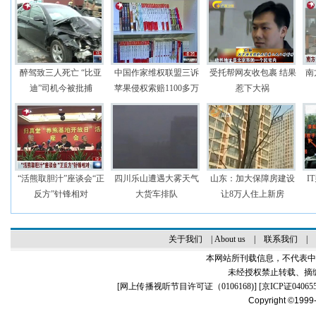
醉驾致三人死亡 “比亚
中国作家维权联盟三诉
受托帮网友收包裹 结果
南
迪”司机今被批捕
苹果侵权索赔1100多万
惹下大祸
“活熊取胆汁”座谈会“正
四川乐山遭遇大雾天气
山东：加大保障房建设
I
反方”针锋相对
大货车排队
让8万人住上新房
关于我们
|
About us
|
联系我们
|
本网站所刊载信息，不代表中
未经授权禁止转载、摘
[
网上传播视听节目许可证（0106168)
] [
京ICP证04065
Copyright ©1999