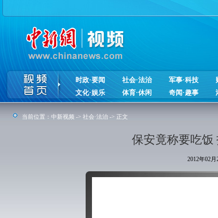
时政·要闻
社会·法治
军事·科技
文化·娱乐
体育·休闲
奇闻·趣事
当前位置：
中新视频
->
社会·法治
-> 正文
保安竟称要吃饭
2012年02