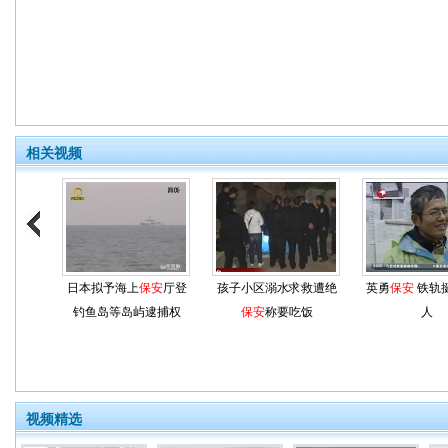
相关视频
日本拟予海上
保安
厅登
孩子小区溺水求救遭绝
英勇
保安
铁轨
钓鱼岛等岛屿逮捕权
保安
称要吃饭
人
视频精选