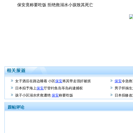
保安竟称要吃饭 拒绝救溺水小孩致其死亡
女子酒后在路边睡着 小区
保安
将其带走强奸被抓
保安
令急救
日本拟予海上
保安
厅登钓鱼岛等岛屿逮捕权
男子怀揣生
孩子小区溺水求救遭绝
保安
称要吃饭
日本拟修改
跟帖评论