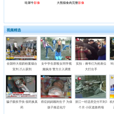
哇犀牛
影像
大熊猫食肉完整
影像
视频精选
全国特大假奶粉案烟台
女中学生群殴女同学视
实拍：俩爷们为抢座位
9
宣判 25人获刑
频疯传 警方介入调查
大打出手
骗子眼疾手快 假药换真
癌症妈妈顺利生子 为保
浙江一经适房交付不到3
杭
药
孩子推迟化疗
个月 小区道路坍塌