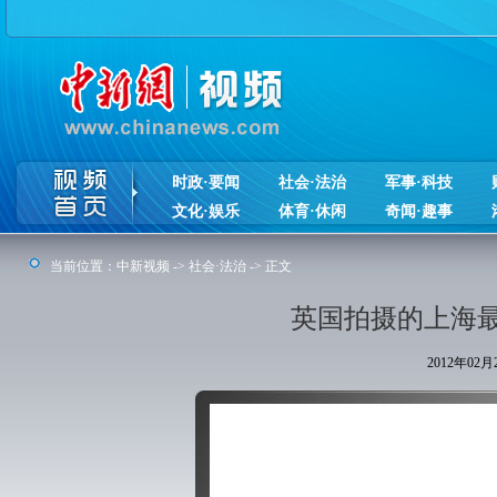
时政·要闻
社会·法治
军事·科技
文化·娱乐
体育·休闲
奇闻·趣事
当前位置：
中新视频
->
社会·法治
-> 正文
英国拍摄的上海
2012年02