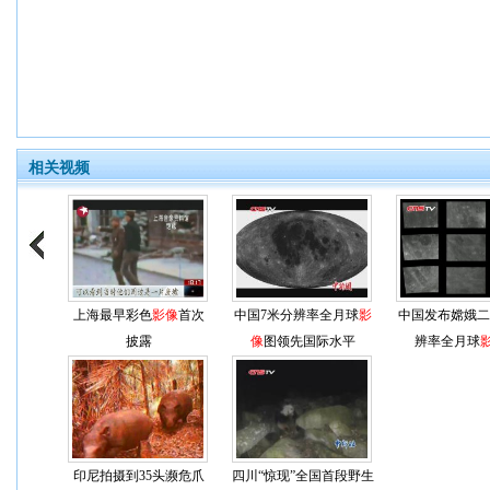
相关视频
上海最早彩色
影像
首次
中国7米分辨率全月球
影
中国发布嫦娥二
披露
像
图领先国际水平
辨率全月球
印尼拍摄到35头濒危爪
四川“惊现”全国首段野生