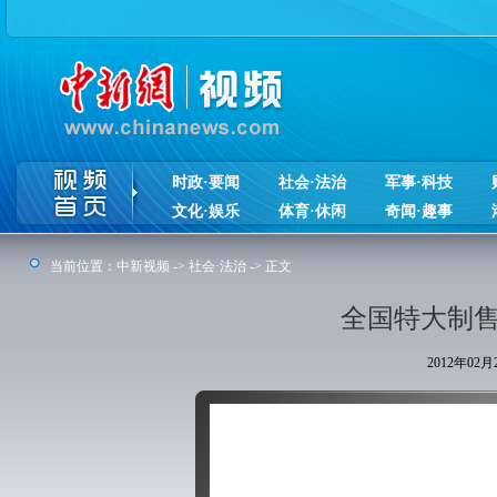
时政·要闻
社会·法治
军事·科技
文化·娱乐
体育·休闲
奇闻·趣事
当前位置：
中新视频
->
社会·法治
-> 正文
全国特大制售
2012年02