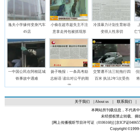
逸夫小学缘何变身汽车
小偷在超市趁失主不注
冷漠暴力计划生育标语
4S店
意拿走挎包被抓现形
变得人性亲切
亡
一中国公民在阿根廷城
扬子晚报：一条高考励
交警遭不法三轮拖行四
倪
铁事故中遇难
志标语 读出对公平的期
百米 执法2年5次受伤
将
待
关于我们
|
About us
|
联系我们
|
本网站所刊载信息，不代表中
未经授权禁止转载、摘
[
网上传播视听节目许可证（0106168)
] [
京ICP证04065
Copyright ©1999