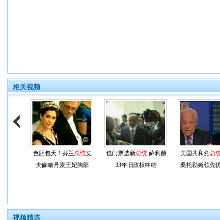
相关视频
色胆包天！芬兰
总统
丈
也门票选新
总统
萨利赫
美国共和党
总
夫偷瞄丹麦王妃胸部
33年旧政权终结
桑托勒姆领先
视频精选