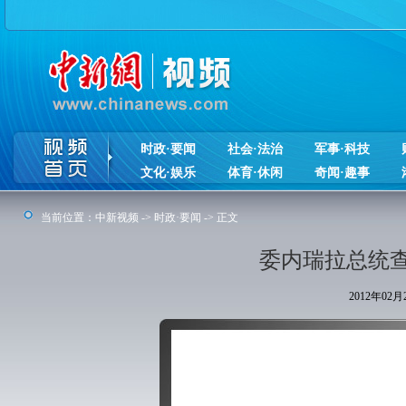
时政·要闻
社会·法治
军事·科技
文化·娱乐
体育·休闲
奇闻·趣事
当前位置：
中新视频
->
时政·要闻
-> 正文
委内瑞拉总统
2012年02