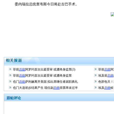
委内瑞拉总统查韦斯今日将赴古巴手术。
菲前
总统
阿罗约首次出庭受审 或遭终身监禁(3)
菲前
总统
阿
菲前
总统
阿罗约首次出庭受审 或遭终身监禁
埃及前
总统
也门
总统
萨利赫离开美国 拟出席继任者就职典礼
色胆包天！
也门大选初步结果产生 现任副
总统
得票率未过半
埃及
总统
候
跟帖评论