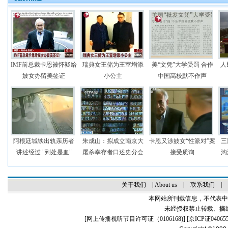
IMF前总裁卡恩被怀疑给
瑞典女王储为王室增添
美“文凭”大学受罚 合作
人
妓女办留美签证
小公主
中国高校默不作声
阿根廷城铁出轨亲历者
朱成山：拟成立南京大
卡恩又涉妓女“性派对”案
三
讲述经过 "到处是血"
屠杀幸存者口述史分会
接受质询
沟
关于我们
|
About us
|
联系我们
|
本网站所刊载信息，不代表中
未经授权禁止转载、摘
[
网上传播视听节目许可证（0106168)
] [
京ICP证04065