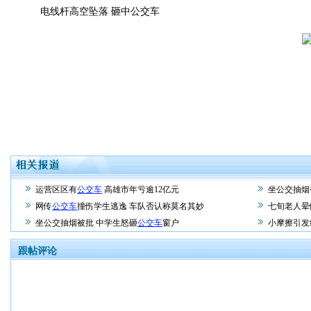
电线杆高空坠落 砸中公交车
运营区区有
公交车
高雄市年亏逾12亿元
坐公交抽烟
网传
公交车
撞伤学生逃逸 车队否认称莫名其妙
七旬老人
坐公交抽烟被批 中学生怒砸
公交车
窗户
小摩擦引发
跟帖评论