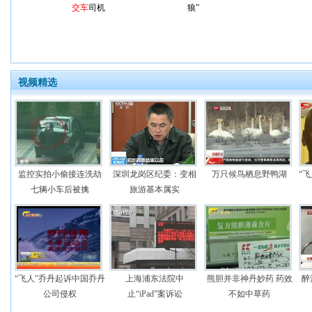
交车
司机
狼”
视频精选
监控实拍小偷接连洗劫
深圳龙岗区纪委：变相
万只候鸟栖息野鸭湖
“
七辆小车后被擒
旅游基本属实
“飞人”乔丹起诉中国乔丹
上海浦东法院中
熊胆并非神丹妙药 药效
醉
公司侵权
止“iPad”案诉讼
不如中草药