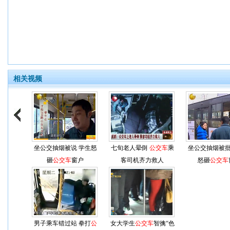
相关视频
坐公交抽烟被说 学生怒
七旬老人晕倒
公交车
乘
坐公交抽烟被批
砸
公交车
窗户
客司机齐力救人
怒砸
公交车
男子乘车错过站 拳打
公
女大学生
公交车
智擒“色