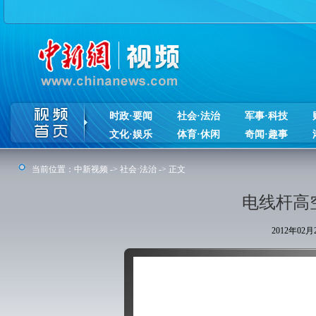
时政·要闻
社会·法治
军事·科技
文化·娱乐
体育·休闲
奇闻·趣事
当前位置：
中新视频
->
社会·法治
-> 正文
电线杆高
2012年02