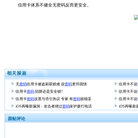
信用卡体系不健全无密码反而更安全。
无
密码
信用卡被盗刷获赔难 设
密码
更符国情
信用卡不设
信用卡
密码
:陷阱还是安全锁?
信用卡不设
信用卡
密码
设置与否引热议 专家:有
密码
较稳妥
信用卡不设
iOS再曝新漏洞：攻击者绕过
密码
保护拨打电话
iOS再曝
跟帖评论