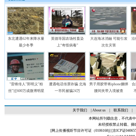
东北遭遇62年来降水量
英德等国农场牲畜染
大连海冰消融 可能引发
沿
最少冬季
上“奇怪病毒”
次生灾害
"雷锋传人"郭明义"粉
遭遇电话传票诈骗 北海
男子用胶带将iphone捆绑
合
丝"过600万成微博明星
一市民被骗24万
腰间夹带入境被查
关于我们
|
About us
|
联系我们
|
本网站所刊载信息，不代表中
未经授权禁止转载、摘
[
网上传播视听节目许可证（0106168)
] [
京ICP证04065