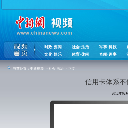
时政·要闻
社会·法治
军事·科技
文化·娱乐
体育·休闲
奇闻·趣事
当前位置：
中新视频
->
社会·法治
-> 正文
信用卡体系不
2012年0