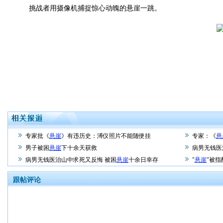
挑战者用摄像机捕捉惊心动魄的悬崖一跳。
专家批《
悬崖
》有违历史：溥仪照片不能随便挂
专家：《
悬
男子被困
悬崖
下十余天获救
病男无钱医
病男无钱医治山中求死又反悔 被困
悬崖
十余日幸存
"
悬崖
"被
跟帖评论