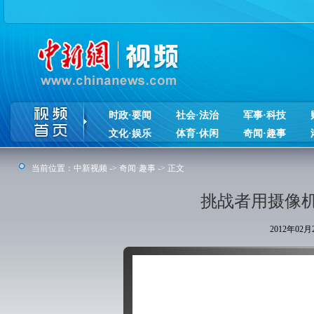
时政·要闻
社会·法治
军事·科技
文化·娱乐
体育·休闲
奇闻·趣事
当前位置：
中新视频
->
奇闻·趣事
-> 正文
挑战者用摄像
2012年02