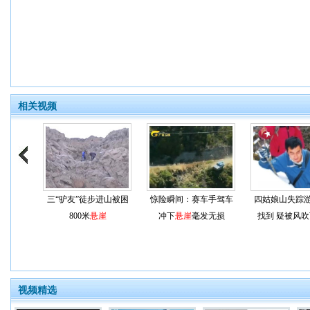
相关视频
三“驴友”徒步进山被困
惊险瞬间：赛车手驾车
四姑娘山失踪
800米
悬崖
冲下
悬崖
毫发无损
找到 疑被风吹
视频精选