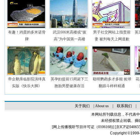
有趣！鸡蛋的多米诺骨
武汉606米高楼或“拔
男子社交网站上指责前
英
牌
高”为中国第一高楼
妻 被判每天上网道歉
帝企鹅亲临影院演绎真
英孕妇提前15周诞下三
聪明鹦鹉多才多能 捡球
花
实版《快乐大脚》
胞胎男婴健康存活
翻跟斗样样精通
关于我们
|
About us
|
联系我们
|
本网站所刊载信息，不代表中
未经授权禁止转载、摘
[
网上传播视听节目许可证（0106168)
] [
京ICP证04065
Copyright ©1999