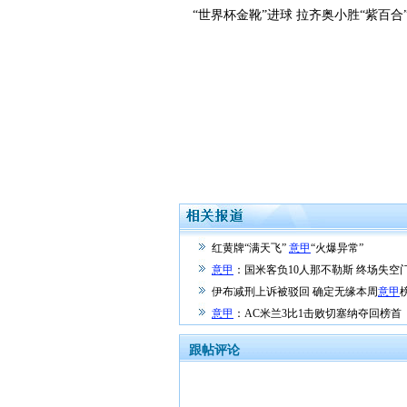
“世界杯金靴”进球 拉齐奥小胜“紫百合
红黄牌“满天飞”
意甲
“火爆异常”
意甲
：国米客负10人那不勒斯 终场失空
伊布减刑上诉被驳回 确定无缘本周
意甲
意甲
：AC米兰3比1击败切塞纳夺回榜首
跟帖评论