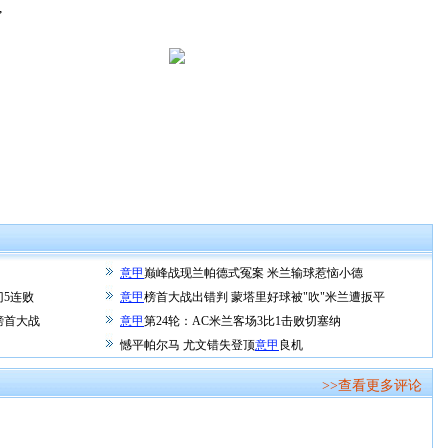
”
意甲
巅峰战现兰帕德式冤案 米兰输球惹恼小德
门5连败
意甲
榜首大战出错判 蒙塔里好球被"吹"米兰遭扳平
榜首大战
意甲
第24轮：AC米兰客场3比1击败切塞纳
憾平帕尔马 尤文错失登顶
意甲
良机
>>查看更多评论