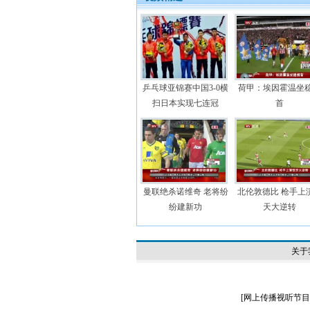
乒乓球亚锦赛中国3-0横
荷甲：埃因霍温坐
扫日本实现七连冠
首
曼联绝杀诺维奇 老将纷
北伦敦德比 枪手上
纷建新功
天大逆转
关于
[
网上传播视听节目许可