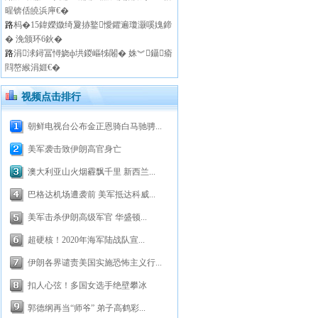
暒锛佸皢浜庘€�
路
杩�15鍏嬫媺绮夐捇鐜懓鑺遍瓊灏嗘媿鍗
� 浼颁环6鈥�
路
涓浗鐞冨憳娆ф垬鍐嶇牬闂� 姝︾鑷瘉
閰嶅緱涓娾€�
视频点击排行
朝鲜电视台公布金正恩骑白马驰骋...
美军袭击致伊朗高官身亡
澳大利亚山火烟霾飘千里 新西兰...
巴格达机场遭袭前 美军抵达科威...
美军击杀伊朗高级军官 华盛顿...
超硬核！2020年海军陆战队宣...
伊朗各界谴责美国实施恐怖主义行...
扣人心弦！多国女选手绝壁攀冰
郭德纲再当“师爷” 弟子高鹤彩...