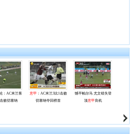
4轮：AC米兰客
意甲
：AC米兰3比1击败
憾平帕尔马 尤文错失登
1击败切塞纳
切塞纳夺回榜首
顶
意甲
良机