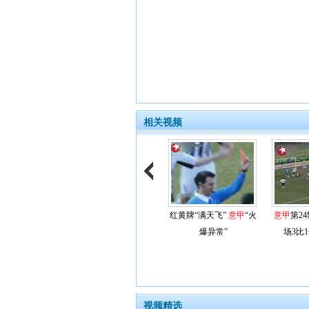
相关视频
红黄牌“满天飞”
意甲
“火
意甲
第2
爆异常”
场3比
视频精选