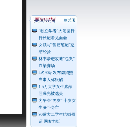
“独立学者”大闹世行
行长记者见面会
女贼写“偷窃笔记”总
结经验
林书豪进攻遭“包夹”
血染赛场
4名90后发布虐狗照
当事人称很酷
1.5万大学女生素颜
照曝光被选美
为争夺“男友” 十岁女
生决斗身亡
90后大二学生结婚领
证 网友力挺