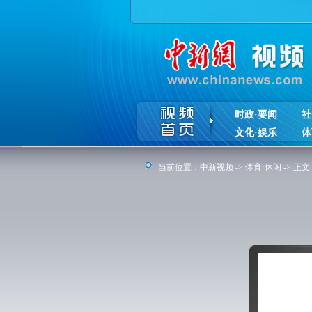
时政·要闻
社
文化·娱乐
体
当前位置：
中新视频
->
体育·休闲
-> 正文