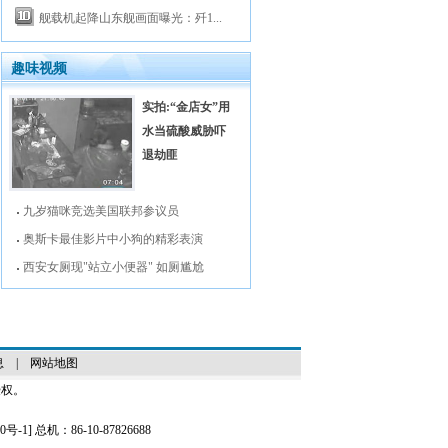
舰载机起降山东舰画面曝光：歼1...
趣味视频
实拍:“金店女”用
水当硫酸威胁吓
退劫匪
九岁猫咪竞选美国联邦参议员
奥斯卡最佳影片中小狗的精彩表演
西安女厕现"站立小便器" 如厕尴尬
息
|
网站地图
授权。
0号-1
] 总机：86-10-87826688