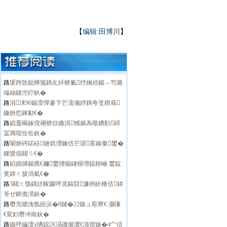
【
编辑:田博川
】
路
瑗跨敳鎴樺箷鎷夊紑锛氭纾婅兘鍚︿笉璐
熶紬鏈涳紵鈥�
路
涓浗90鍚庢憚褰卞笀濡備綍鎷夸笅鍥藉
鍦扮悊鎽勨€�
路
鎴戞暍鎵撹祵锛佽繖涓憾娲為噷鐨勭鐞
冨満瑕佺伀鈥�
路
闈炴硶鍩硅鏈烘瀯鑰佸笀琚寚鎵撳鐢�
鏁欒偛閮ㄢ€�
路
銆婂摢鍚掋€嬭鐢熷搧鐩楃増鐚栫崡 鐢靛
奖鍏ㄤ骇涓氣€�
路
5閮ㄤ綔鍝佽幏鑼呯浘鏂囧濂栵紒棰佸鍏
哥ぜ鍗佹湀鈥�
路
瓒充唬浼氬皢浜�8鏈�22鏃ュ彫寮€ 灏嗛
€変妇瓒冲崗鈥�
路
鏃呯編澶х唺鐚€滆礉璐濃€濆揩婊�4宀佸