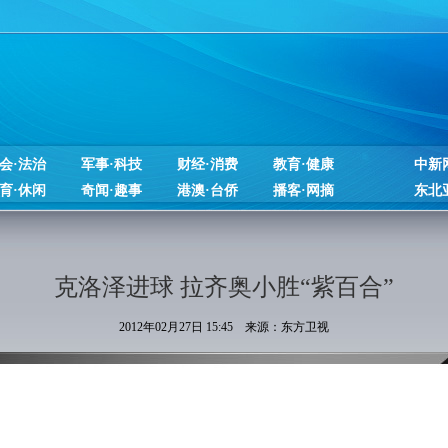
会·法治
军事·科技
财经·消费
教育·健康
中新
育·休闲
奇闻·趣事
港澳·台侨
播客·网摘
东北
克洛泽进球 拉齐奥小胜“紫百合”
2012年02月27日 15:45 来源：东方卫视