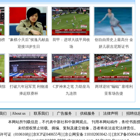
稳榜
“象棋小天后”侯逸凡献血
荷甲：进球大战平局收
创自由滑史上最高分 金
迎接18岁生日
场
妍儿获吉尼斯证书
演惊
打破六年冠军荒 利物浦
C罗神来之笔 力助皇马
两球逆转“蝙蝠” 塞维利
捧起联赛杯
九连胜
亚客场告捷
我们
|
About us
|
联系我们
|
广告服务
|
供稿服务
|
法律声明
|
招聘信
本网站所刊载信息，不代表中新社和中新网观点。 刊用本网站稿件，务经书面
未经授权禁止转载、摘编、复制及建立镜像，违者将依法追究法律责任。
证（0106168)
] [
京ICP证040655号
] [京公网安备:110102003042-1] [
京ICP备0500434