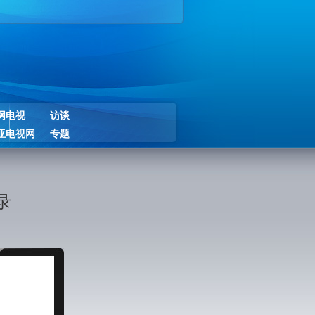
网电视
访谈
亚电视网
专题
录