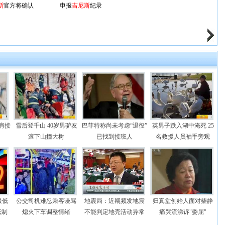
斯
官方将确认
申报
吉尼斯
纪录
肩接
雪后登千山 40岁男驴友
巴菲特称尚未考虑“退役”
英男子跌入湖中淹死 25
滚下山撞大树
已找到接班人
名救援人员袖手旁观
最低
公交司机难忍乘客谩骂
地震局：近期频发地震
归真堂创始人面对柴静
抵制
熄火下车调整情绪
不能判定地壳活动异常
痛哭流涕诉"委屈"