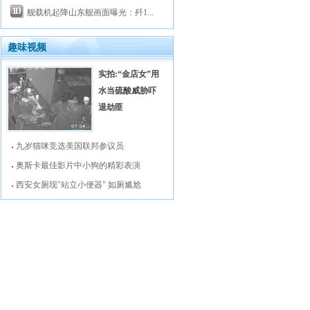
舰载机起降山东舰画面曝光：歼1...
趣味视频
实拍:“金店女”用
水当硫酸威胁吓
退劫匪
九岁猫咪竞选美国联邦参议员
奥斯卡最佳影片中小狗的精彩表演
西安女厕现"站立小便器" 如厕尴尬