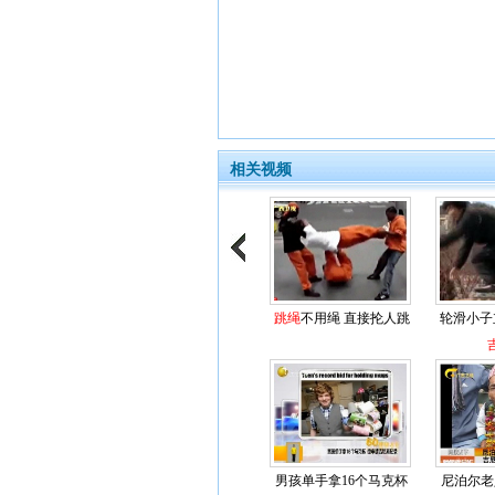
相关视频
跳绳
不用绳 直接抡人跳
轮滑小子
男孩单手拿16个马克杯
尼泊尔老