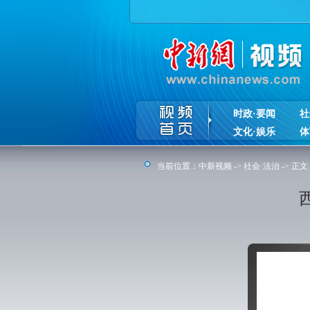
时政·要闻
社
文化·娱乐
体
当前位置：
中新视频
->
社会·法治
-> 正文