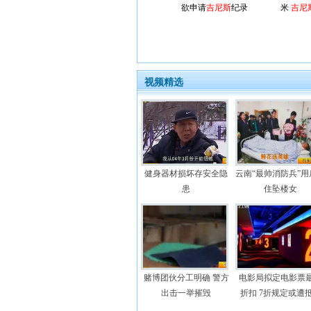
欲申请
吉尼斯
纪录
米
吉尼
视频精选
健身器材损坏存安全隐
云南“最帅消防兵”用
患
住坠楼女
赌博团伙分工明确 警方
电影局拟定电影票
出击一举摧毁
折扣 7折规定或遭