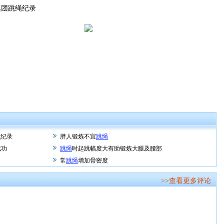
集团跳绳纪录
绳
纪录
胖人锻炼不宜
跳绳
成功
跳绳
时起跳幅度大有助锻炼大腿及腰部
常
跳绳
增加骨密度
>>查看更多评论