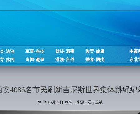
会·法治
军事·科技
财经·消费
教育·健康
中新
育·休闲
奇闻·趣事
港澳·台侨
播客·网摘
东北
西安4086名市民刷新吉尼斯世界集体跳绳纪
2012年02月27日 19:54 来源：辽宁卫视