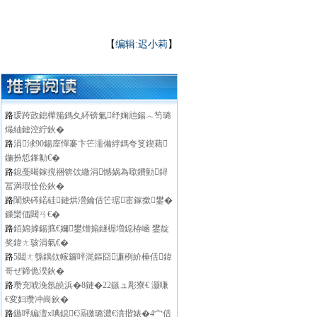
【
编辑:迟小莉
】
路
瑗跨敳鎴樺箷鎷夊紑锛氭纾婅兘鍚︿笉璐
熶紬鏈涳紵鈥�
路
涓浗90鍚庢憚褰卞笀濡備綍鎷夸笅鍥藉
鍦扮悊鎽勨€�
路
鎴戞暍鎵撹祵锛佽繖涓憾娲為噷鐨勭鐞
冨満瑕佺伀鈥�
路
闈炴硶鍩硅鏈烘瀯鑰佸笀琚寚鎵撳鐢�
鏁欒偛閮ㄢ€�
路
銆婂摢鍚掋€嬭鐢熷搧鐩楃増鐚栫崡 鐢靛
奖鍏ㄤ骇涓氣€�
路
5閮ㄤ綔鍝佽幏鑼呯浘鏂囧濂栵紒棰佸鍏
哥ぜ鍗佹湀鈥�
路
瓒充唬浼氬皢浜�8鏈�22鏃ュ彫寮€ 灏嗛
€変妇瓒冲崗鈥�
路
鏃呯編澶х唺鐚€滆礉璐濃€濆揩婊�4宀佸