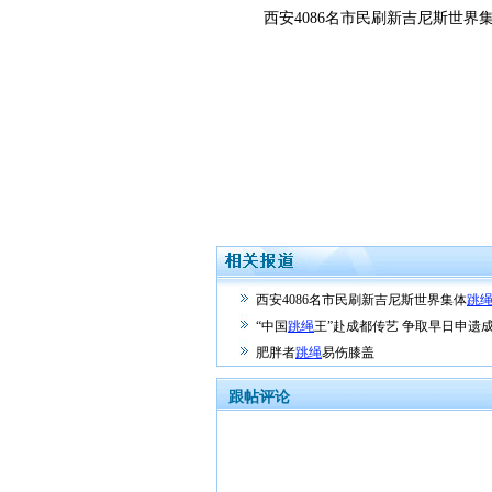
西安4086名市民刷新吉尼斯世界
西安4086名市民刷新吉尼斯世界集体
跳
“中国
跳绳
王”赴成都传艺 争取早日申遗
肥胖者
跳绳
易伤膝盖
跟帖评论