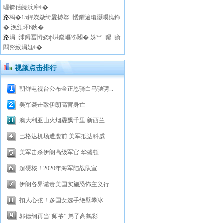
暒锛佸皢浜庘€�
路
杩�15鍏嬫媺绮夐捇鐜懓鑺遍瓊灏嗘媿鍗
� 浼颁环6鈥�
路
涓浗鐞冨憳娆ф垬鍐嶇牬闂� 姝︾鑷瘉
閰嶅緱涓娾€�
视频点击排行
朝鲜电视台公布金正恩骑白马驰骋...
美军袭击致伊朗高官身亡
澳大利亚山火烟霾飘千里 新西兰...
巴格达机场遭袭前 美军抵达科威...
美军击杀伊朗高级军官 华盛顿...
超硬核！2020年海军陆战队宣...
伊朗各界谴责美国实施恐怖主义行...
扣人心弦！多国女选手绝壁攀冰
郭德纲再当“师爷” 弟子高鹤彩...