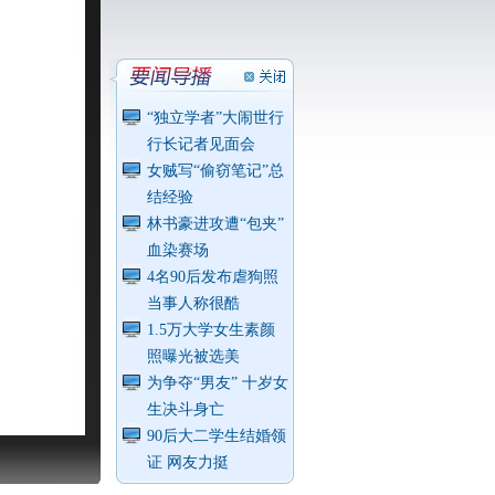
“独立学者”大闹世行
行长记者见面会
女贼写“偷窃笔记”总
结经验
林书豪进攻遭“包夹”
血染赛场
4名90后发布虐狗照
当事人称很酷
1.5万大学女生素颜
照曝光被选美
为争夺“男友” 十岁女
生决斗身亡
90后大二学生结婚领
证 网友力挺