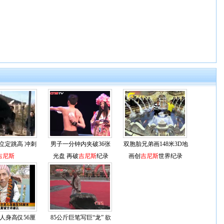
立定跳高 冲刺
男子一分钟内夹破36张
双胞胎兄弟画148米3D地
吉尼斯
光盘 再破
吉尼斯
纪录
画创
吉尼斯
世界纪录
人身高仅56厘
85公斤巨笔写巨“龙” 欲