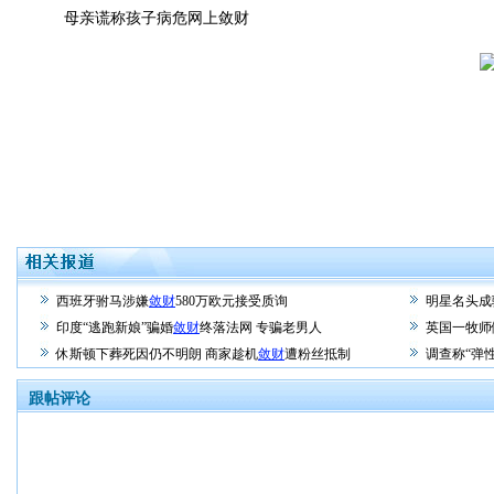
母亲谎称孩子病危网上敛财
西班牙驸马涉嫌
敛财
580万欧元接受质询
明星名头成
印度“逃跑新娘”骗婚
敛财
终落法网 专骗老男人
英国一牧师
休斯顿下葬死因仍不明朗 商家趁机
敛财
遭粉丝抵制
调查称“弹
跟帖评论