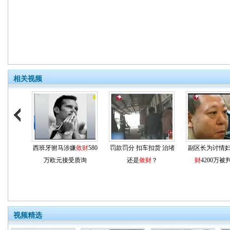
相关视频
西班牙驸马涉嫌
敛财
580
罚款罚分 扣车扣货 治堵
副区长为讨情
万欧元接受质询
还是
敛财
？
财
4200万被
视频精选