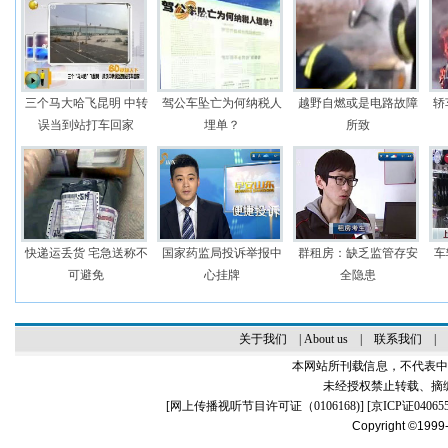
三个马大哈飞昆明 中转
驾公车坠亡为何纳税人
越野自燃或是电路故障
轿
误当到站打车回家
埋单？
所致
快递运丢货 宅急送称不
国家药监局投诉举报中
群租房：缺乏监管存安
车
可避免
心挂牌
全隐患
关于我们
|
About us
|
联系我们
|
本网站所刊载信息，不代表中
未经授权禁止转载、摘
[
网上传播视听节目许可证（0106168)
] [
京ICP证04065
Copyright ©1999