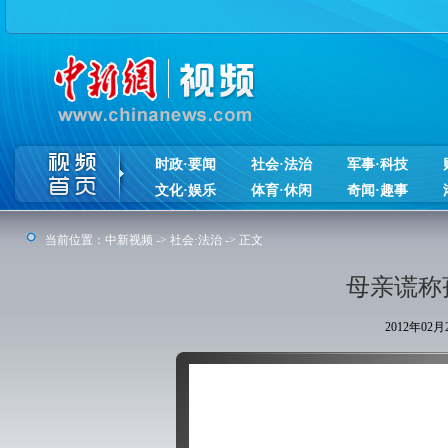
时政·要闻
社会·法治
军事·科技
文化·娱乐
体育·休闲
奇闻·趣事
当前位置：
中新视频
->
社会·法治
-> 正文
母亲谎称
2012年02