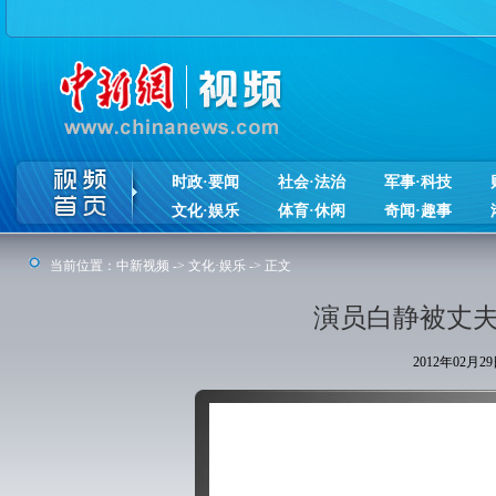
时政·要闻
社会·法治
军事·科技
文化·娱乐
体育·休闲
奇闻·趣事
当前位置：
中新视频
->
文化·娱乐
-> 正文
演员白静被丈夫
2012年02月