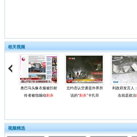
相关视频
奥巴马头像衣服被扫射
北约否认空袭是外界所
利政府发言人
传者被指煽动
刺杀
说的“
刺杀
”卡扎菲
击就是政治
视频精选