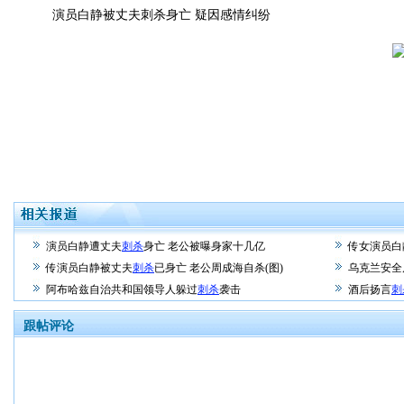
演员白静被丈夫刺杀身亡 疑因感情纠纷
演员白静遭丈夫
刺杀
身亡 老公被曝身家十几亿
传女演员白
传演员白静被丈夫
刺杀
已身亡 老公周成海自杀(图)
乌克兰安全
阿布哈兹自治共和国领导人躲过
刺杀
袭击
酒后扬言
刺
跟帖评论