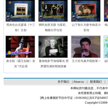
周杰伦台北宴请《十三
网民创意无限 与茱莉、
山下智久为新专辑卖力
电
钗》主创
梅丽尔开玩笑
宣传
新京剧《霸王别姬》首
戛纳电影节海报曝光 用
王力宏鸟巢开唱抢第一
赵
演 7月赴英
梦露性感吹蜡烛形象
关于我们
|
About us
|
联系我们
|
本网站所刊载信息，不代表中
未经授权禁止转载、摘
[
网上传播视听节目许可证（0106168)
] [
京ICP证04065
Copyright ©1999