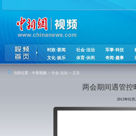
时政·要闻
社会·法治
军事·科技
文化·娱乐
体育·休闲
奇闻·趣事
当前位置：
中新视频
->
社会·法治
-> 正文
两会期间遇管控
2012年02