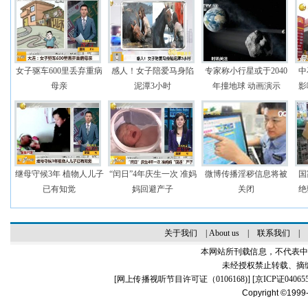
女子驱车600里丢弃重病
感人！女子陪爱马身陷
专家称小行星或于2040
中
母亲
泥潭3小时
年撞地球 动画演示
影
继母守候3年 植物人儿子
“闰日”4年庆生一次 准妈
微博传播淫秽信息将被
国
已有知觉
妈回避产子
关闭
绝
关于我们
|
About us
|
联系我们
|
本网站所刊载信息，不代表中
未经授权禁止转载、摘
[
网上传播视听节目许可证（0106168)
] [
京ICP证04065
Copyright ©1999