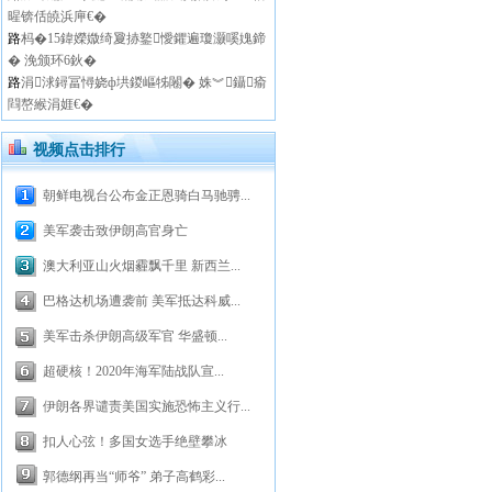
暒锛佸皢浜庘€�
路
杩�15鍏嬫媺绮夐捇鐜懓鑺遍瓊灏嗘媿鍗
� 浼颁环6鈥�
路
涓浗鐞冨憳娆ф垬鍐嶇牬闂� 姝︾鑷瘉
閰嶅緱涓娾€�
视频点击排行
朝鲜电视台公布金正恩骑白马驰骋...
美军袭击致伊朗高官身亡
澳大利亚山火烟霾飘千里 新西兰...
巴格达机场遭袭前 美军抵达科威...
美军击杀伊朗高级军官 华盛顿...
超硬核！2020年海军陆战队宣...
伊朗各界谴责美国实施恐怖主义行...
扣人心弦！多国女选手绝壁攀冰
郭德纲再当“师爷” 弟子高鹤彩...