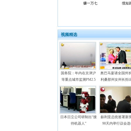
赚一万七
缆短
视频精选
国务院：年内在京津沪
奥巴马宴请全国州长
等重点城市监测PM2.5
利桑那州女州长拒
日本日立公司研制出“接
叙利亚总统签署新
待机器人”
90天内举行议会选