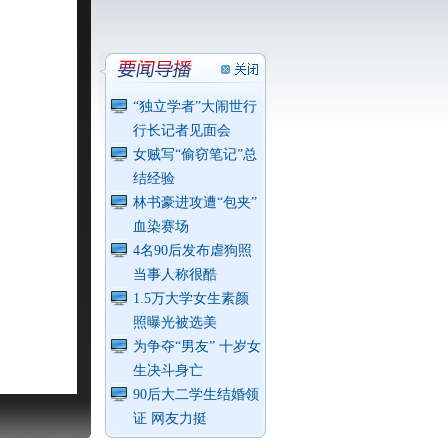
“独立学者”大闹世行
行长记者见面会
女贼写“偷窃笔记”总
结经验
林书豪进攻遭“包夹”
血染赛场
4名90后发布虐狗照
当事人称很酷
1.5万大学女生素颜
照曝光被选美
为争夺“男友” 十岁女
生决斗身亡
90后大二学生结婚领
证 网友力挺