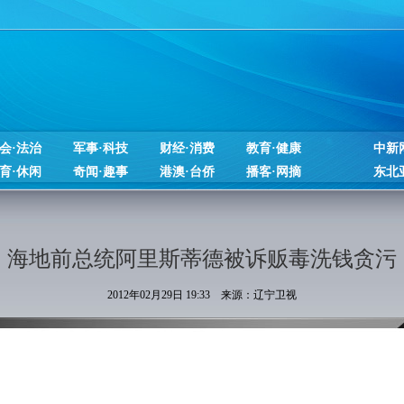
会·法治
军事·科技
财经·消费
教育·健康
中新
育·休闲
奇闻·趣事
港澳·台侨
播客·网摘
东北
海地前总统阿里斯蒂德被诉贩毒洗钱贪污
2012年02月29日 19:33 来源：辽宁卫视