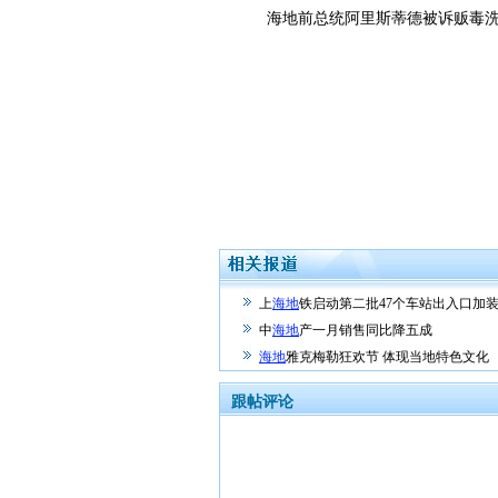
海地前总统阿里斯蒂德被诉贩毒洗
上
海地
铁启动第二批47个车站出入口加
中
海地
产一月销售同比降五成
海地
雅克梅勒狂欢节 体现当地特色文化
跟帖评论