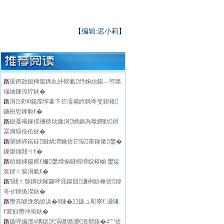
【
编辑:迟小莉
】
路
瑗跨敳鎴樺箷鎷夊紑锛氭纾婅兘鍚︿笉璐
熶紬鏈涳紵鈥�
路
涓浗90鍚庢憚褰卞笀濡備綍鎷夸笅鍥藉
鍦扮悊鎽勨€�
路
鎴戞暍鎵撹祵锛佽繖涓憾娲為噷鐨勭鐞
冨満瑕佺伀鈥�
路
闈炴硶鍩硅鏈烘瀯鑰佸笀琚寚鎵撳鐢�
鏁欒偛閮ㄢ€�
路
銆婂摢鍚掋€嬭鐢熷搧鐩楃増鐚栫崡 鐢靛
奖鍏ㄤ骇涓氣€�
路
5閮ㄤ綔鍝佽幏鑼呯浘鏂囧濂栵紒棰佸鍏
哥ぜ鍗佹湀鈥�
路
瓒充唬浼氬皢浜�8鏈�22鏃ュ彫寮€ 灏嗛
€変妇瓒冲崗鈥�
路
鏃呯編澶х唺鐚€滆礉璐濃€濆揩婊�4宀佸