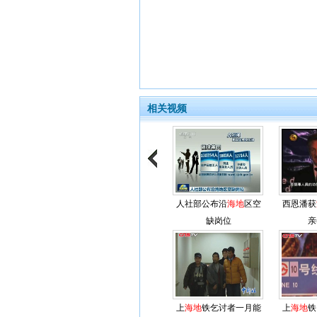
相关视频
人社部公布沿
海地
区空
西恩潘获
缺岗位
亲
上
海地
铁乞讨者一月能
上
海地
铁