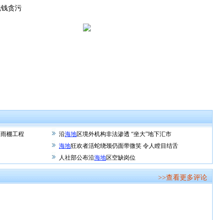
钱贪污
装雨棚工程
沿
海地
区境外机构非法渗透 “坐大”地下汇市
海地
狂欢者活蛇绕颈仍面带微笑 令人瞠目结舌
人社部公布沿
海地
区空缺岗位
>>查看更多评论