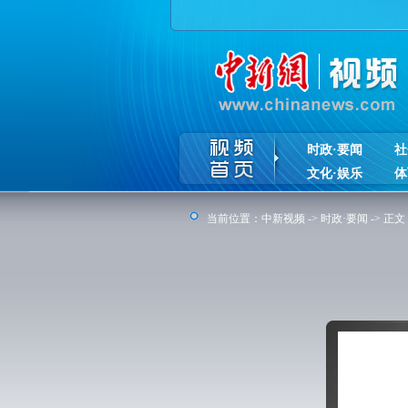
时政·要闻
社
文化·娱乐
体
当前位置：
中新视频
->
时政·要闻
-> 正文