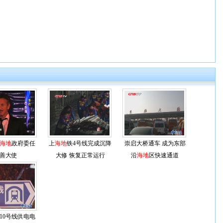
海地
政府委任
上
海地
铁4号线完成沉降
崇启大桥通车 成为东部
善大使
大修 恢复正常运行
沿
海地
区快速通道
10号线供电电