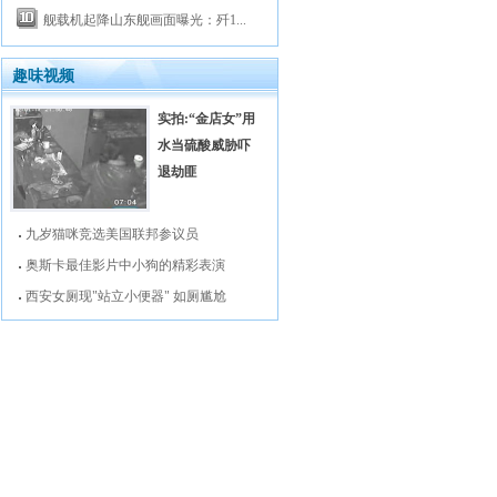
舰载机起降山东舰画面曝光：歼1...
趣味视频
实拍:“金店女”用
水当硫酸威胁吓
退劫匪
九岁猫咪竞选美国联邦参议员
奥斯卡最佳影片中小狗的精彩表演
西安女厕现"站立小便器" 如厕尴尬