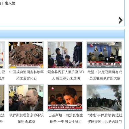
路引发火警
 亚
中国成功追回走私珍罕
紫金县丙肝人数升至383
欧盟：决定召回所有成
出席
恐龙蛋窝化石
人 感染源仍未查明
员国驻白俄罗斯大使
宪法
俄罗斯总理普京称不惧
巴基斯坦：白沙瓦发生
“焚经”事件后续 路透社
举
怕暗杀威胁
枪击 一中国女性身亡
披露美国士兵遇害细节