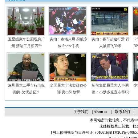
五星级豪华公厕现身广
实拍：市场火爆 窃贼专
实拍：客车超速打滑 行
州 清洁工月薪四千
偷iPhone手机
人被撞飞30米
D
深圳最大二手车行老板
全国最大非法卖肾案公
新闻集团最重大人事调
少
跑路 欠债超亿？
诉 卖出51枚肾
整：小默多克宣布辞职
关于我们
|
About us
|
联系我们
|
本网站所刊载信息，不代表中
未经授权禁止转载、摘
[
网上传播视听节目许可证（0106168)
] [
京ICP证04065