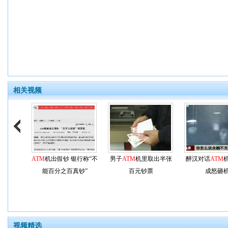
相关视频
ATM
机出假钞 银行称“不
男子
ATM
机里取出半张
醉汉对话
ATM
能百分之百真钞”
百元钞票
成怒砸
视频精选