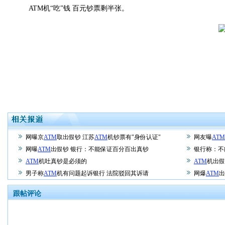
ATM机“吃”钱 百元钞票剩半张。
网曝京
ATM
取出假钞 江苏
ATM
机钞票有"身份认证"
网友曝
ATM
网曝
ATM
出假钞 银行：不能保证百分百出真钞
银行称：不
ATM
机吐真钞是必须的
ATM
机出假
男子称
ATM
机有问题起诉银行 法院驳回其诉请
网爆
ATM
出
跟帖评论