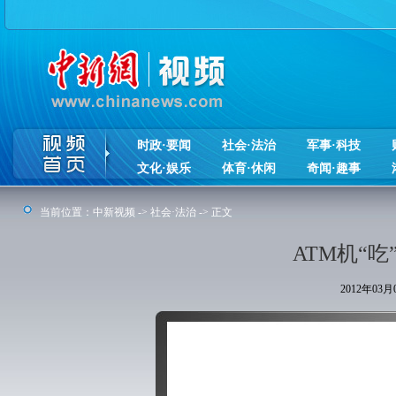
时政·要闻
社会·法治
军事·科技
文化·娱乐
体育·休闲
奇闻·趣事
当前位置：
中新视频
->
社会·法治
-> 正文
ATM机“
2012年03