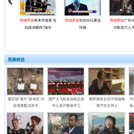
西城男孩
将来华谢幕 告
西城男孩
告别乐坛重温
西城男孩
广州
别巡演横跨7城市
经典
与歌迷万人
视频精选
重庆现“最牛”姐弟恋 56
国产大飞机发动机总装
俄罗斯美女在中国做电
中
岁老妻配28岁夫
中心在沪奠基开工
视节目主持人
蚤