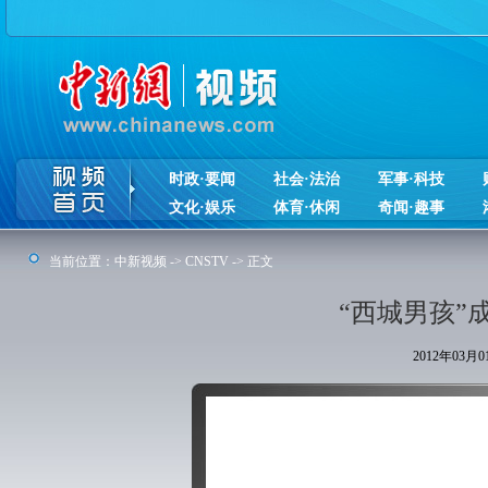
时政·要闻
社会·法治
军事·科技
文化·娱乐
体育·休闲
奇闻·趣事
当前位置：
中新视频
->
CNSTV
-> 正文
“西城男孩”
2012年03月