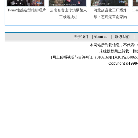
Twins性感造型推新唱片
云南名贵山珍鸡枞菌人
河北赵县化工厂爆炸
i
工栽培成功
续：悲痛笼罩俞家岗
关于我们
|
About us
|
联系我们
|
本网站所刊载信息，不代表中
未经授权禁止转载、摘
[
网上传播视听节目许可证（0106168)
] [
京ICP证04065
Copyright ©1999