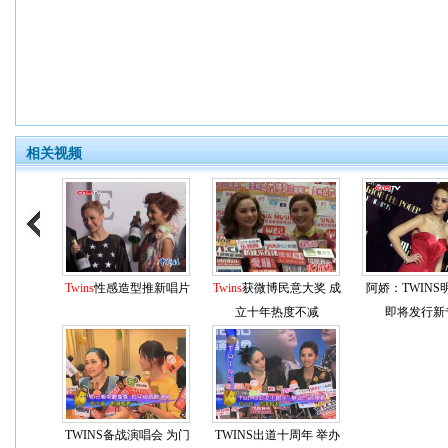
相关视频
Twins
性感造型推新唱片
Twins
获微博民意大奖 成
阿娇：TWINS
立十年热度不减
即将发行新
TWINS备战演唱会 为门
TWINS出道十周年 举办