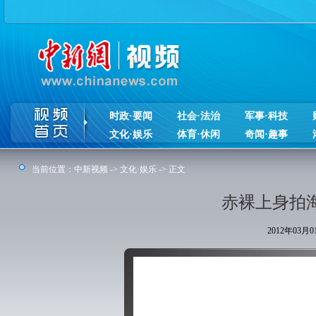
时政·要闻
社会·法治
军事·科技
文化·娱乐
体育·休闲
奇闻·趣事
当前位置：
中新视频
->
文化·娱乐
-> 正文
赤裸上身拍海
2012年03月