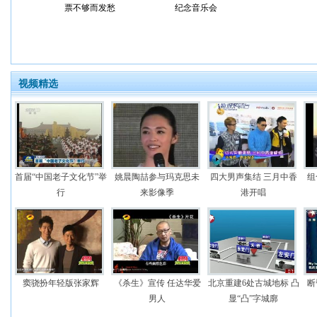
票不够而发愁
纪念音乐会
视频精选
首届“中国老子文化节”举
姚晨陶喆参与玛克思未
四大男声集结 三月中香
组
行
来影像季
港开唱
窦骁扮年轻版张家辉
《杀生》宣传 任达华爱
北京重建6处古城地标 凸
断
男人
显“凸”字城廓