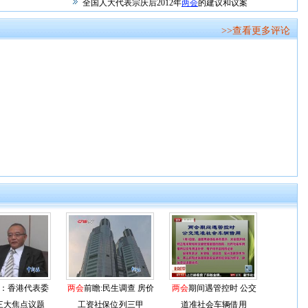
全国人大代表宗庆后2012年
两会
的建议和议案
>>查看更多评论
：香港代表委
两会
前瞻:民生调查 房价
两会
期间遇管控时 公交
三大焦点议题
工资社保位列三甲
道准社会车辆借用