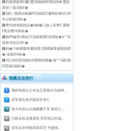
路
銆婂摢鍚掋€嬭鐢熷搧鐩楃増鐚栫崡 鐢靛
奖鍏ㄤ骇涓氣€�
路
5閮ㄤ綔鍝佽幏鑼呯浘鏂囧濂栵紒棰佸鍏
哥ぜ鍗佹湀鈥�
路
瓒充唬浼氬皢浜�8鏈�22鏃ュ彫寮€ 灏嗛
€変妇瓒冲崗鈥�
路
鏃呯編澶х唺鐚€滆礉璐濃€濆揩婊�4宀佸
暒锛佸皢浜庘€�
路
杩�15鍏嬫媺绮夐捇鐜懓鑺遍瓊灏嗘媿鍗
� 浼颁环6鈥�
路
涓浗鐞冨憳娆ф垬鍐嶇牬闂� 姝︾鑷瘉
閰嶅緱涓娾€�
视频点击排行
朝鲜电视台公布金正恩骑白马驰骋...
美军袭击致伊朗高官身亡
澳大利亚山火烟霾飘千里 新西兰...
巴格达机场遭袭前 美军抵达科威...
美军击杀伊朗高级军官 华盛顿...