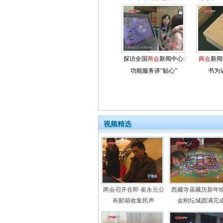
探访全国
两会
新闻中心:
两会
新闻
功能服务讲“贴心”
书为
视频精选
两会召开在即 崔永元公
西藏寺庙藏历新年
布邮箱收集民声
金刚坛城圆满完