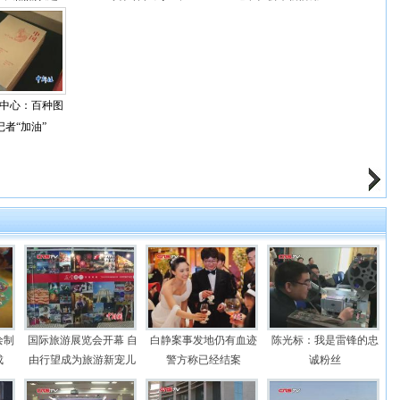
中心：百种图
记者“加油”
绘制
国际旅游展览会开幕 自
白静案事发地仍有血迹
陈光标：我是雷锋的忠
成
由行望成为旅游新宠儿
警方称已经结案
诚粉丝