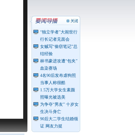
“独立学者”大闹世行
行长记者见面会
女贼写“偷窃笔记”总
结经验
林书豪进攻遭“包夹”
血染赛场
4名90后发布虐狗照
当事人称很酷
1.5万大学女生素颜
照曝光被选美
为争夺“男友” 十岁女
生决斗身亡
90后大二学生结婚领
证 网友力挺