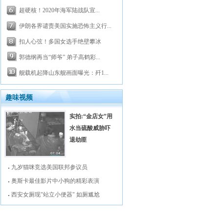
超硬核！2020年海军陆战队宣...
伊朗各界谴责美国实施恐怖主义行...
扣人心弦！多国女选手绝壁攀冰
郭德纲再当“师爷” 弟子高鹤彩...
舰载机起降山东舰画面曝光：歼1...
趣味视频
实拍:“金店女”用
水当硫酸威胁吓
退劫匪
九岁猫咪竞选美国联邦参议员
奥斯卡最佳影片中小狗的精彩表演
西安女厕现"站立小便器" 如厕尴尬