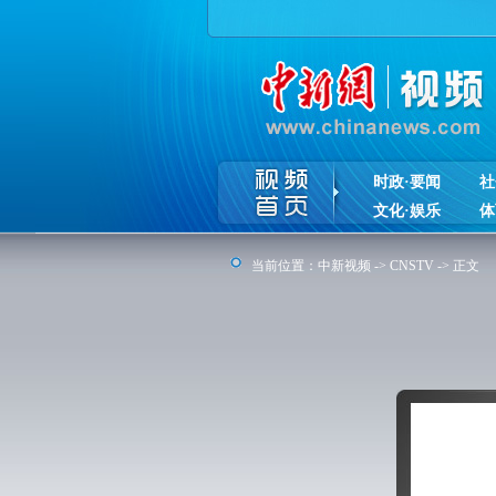
时政·要闻
社
文化·娱乐
体
当前位置：
中新视频
->
CNSTV
-> 正文