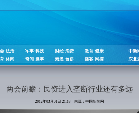
会·法治
军事·科技
财经·消费
教育·健康
中新
育·休闲
奇闻·趣事
港澳·台侨
播客·网摘
东北
两会前瞻：民资进入垄断行业还有多远
2012年03月01日 21:18 来源：中国新闻网