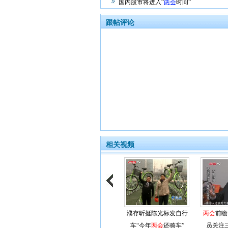
国内股市将进入“
两会
时间”
跟帖评论
相关视频
濮存昕挺陈光标发自行
两会
前瞻
车“今年
两会
还骑车”
员关注