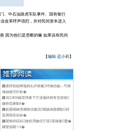
台门、中石油路虎车队事件、国有银行
企业改革呼声强烈，并对民间资本进入
 因为他们是垄断的嘛 如果说有民间
【
编辑:迟小莉
】
路
瑗跨敳鎴樺箷鎷夊紑锛氭纾婅兘鍚︿笉璐
熶紬鏈涳紵鈥�
路
涓浗90鍚庢憚褰卞笀濡備綍鎷夸笅鍥藉
鍦扮悊鎽勨€�
路
鎴戞暍鎵撹祵锛佽繖涓憾娲為噷鐨勭鐞
冨満瑕佺伀鈥�
路
闈炴硶鍩硅鏈烘瀯鑰佸笀琚寚鎵撳鐢�
鏁欒偛閮ㄢ€�