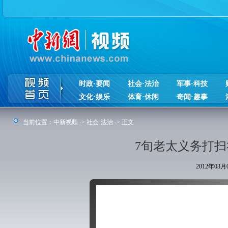
时政·要闻
社会·法治
军事·科技
文化·娱乐
体育·休闲
奇闻·趣事
当前位置：
中新视频
->
社会·法治
-> 正文
7旬老太义务打扫
2012年03