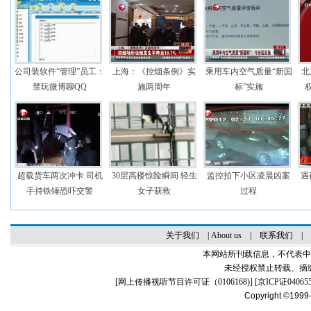
公司装软件“管理”员工：
上海：《控烟条例》实
乘用车内空气质量“新国
北
禁玩微博聊QQ
施两周年
标”实施
超载货车两次冲卡 司机
30层高楼惊险瞬间 轻生
监控拍下小区凌晨凶案
遇
手持铁锤恐吓交警
女子获救
过程
关于我们
|
About us
|
联系我们
|
本网站所刊载信息，不代表中
未经授权禁止转载、摘
[
网上传播视听节目许可证（0106168)
] [
京ICP证04065
Copyright ©1999