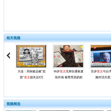
相关视频
大连：买保健品被“忽
86岁
老太
无师自通捡废
百岁
老太
与台
悠”
老太
损失近8万
纸作画 被赞梵高奶奶
频对话共度
视频精选