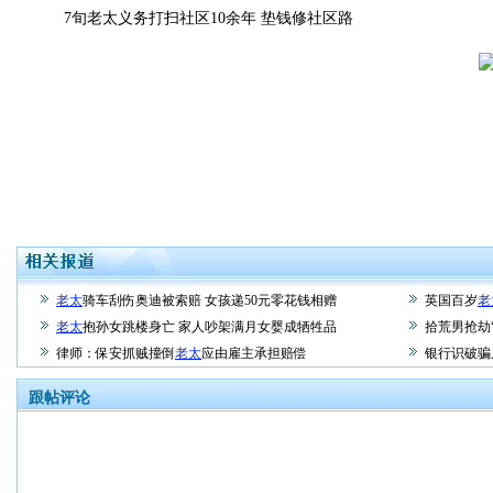
7旬老太义务打扫社区10余年 垫钱修社区路
老太
骑车刮伤奥迪被索赔 女孩递50元零花钱相赠
英国百岁
老
老太
抱孙女跳楼身亡 家人吵架满月女婴成牺牲品
拾荒男抢劫
律师：保安抓贼撞倒
老太
应由雇主承担赔偿
银行识破骗
跟帖评论