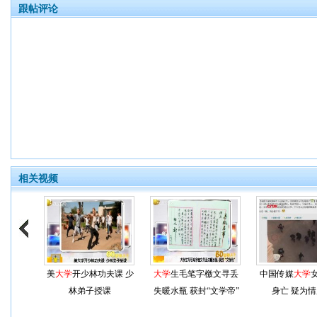
跟帖评论
相关视频
美
大学
开少林功夫课 少
大学
生毛笔字檄文寻丢
中国传媒
大学
林弟子授课
失暖水瓶 获封“文学帝”
身亡 疑为