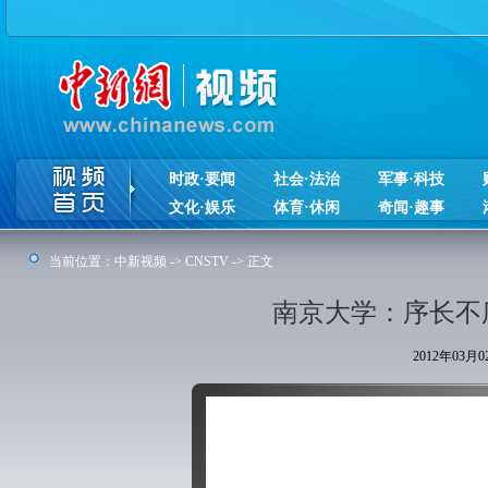
时政·要闻
社会·法治
军事·科技
文化·娱乐
体育·休闲
奇闻·趣事
当前位置：
中新视频
->
CNSTV
-> 正文
南京大学：序长不
2012年03月