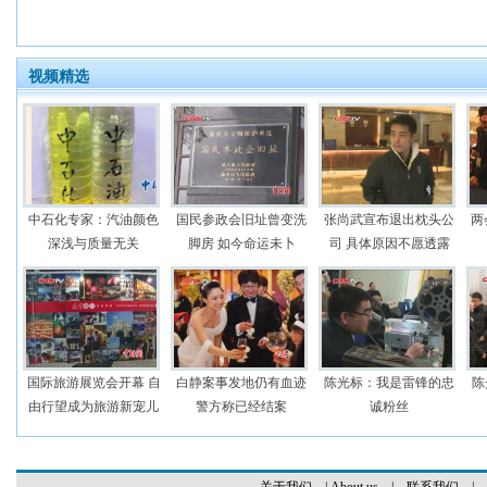
视频精选
中石化专家：汽油颜色
国民参政会旧址曾变洗
张尚武宣布退出枕头公
两
深浅与质量无关
脚房 如今命运未卜
司 具体原因不愿透露
国际旅游展览会开幕 自
白静案事发地仍有血迹
陈光标：我是雷锋的忠
陈
由行望成为旅游新宠儿
警方称已经结案
诚粉丝