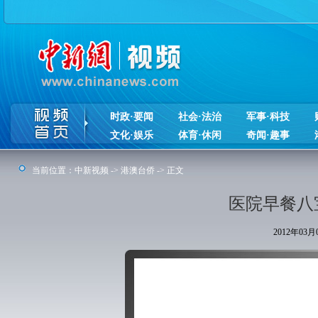
时政·要闻
社会·法治
军事·科技
文化·娱乐
体育·休闲
奇闻·趣事
当前位置：
中新视频
->
港澳台侨
-> 正文
医院早餐八
2012年03