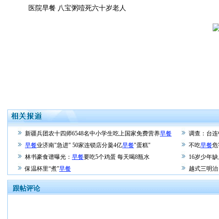
医院早餐 八宝粥噎死六十岁老人
新疆兵团农十四师6548名中小学生吃上国家免费营养
早餐
调查：台连
早餐
业济南"急进" 50家连锁店分羹4亿
早餐
"蛋糕"
不吃
早餐
危
林书豪食谱曝光：
早餐
要吃5个鸡蛋 每天喝8瓶水
16岁少年缺
保温杯里“煮”
早餐
越式三明治
跟帖评论