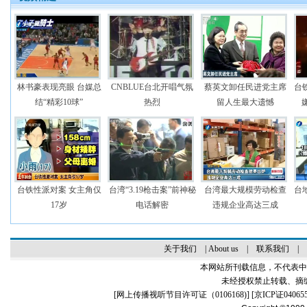
林书豪表现亮眼 台媒总
CNBLUE台北开唱气氛
蔡英文卸任民进党主席
台
结“精彩10球”
热烈
留人生最大遗憾
台铁性派对案 女主角仅
台湾“3.19枪击案”前神秘
台湾最大规模劳动检查
台
17岁
电话解密
违规企业高达三成
关于我们
|
About us
|
联系我们
|
本网站所刊载信息，不代表中
未经授权禁止转载、摘
[
网上传播视听节目许可证（0106168)
] [
京ICP证04065