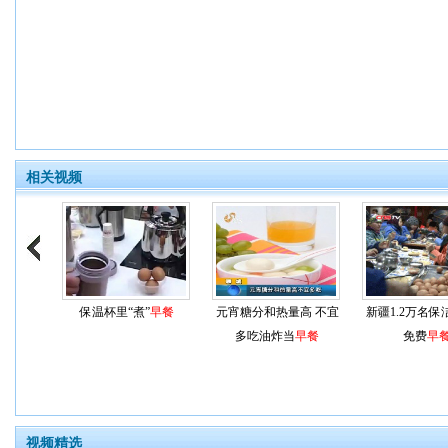
相关视频
保温杯里“煮”
早餐
元宵糖分和热量高 不宜
新疆1.2万名保
多吃油炸当
早餐
免费
早
视频精选