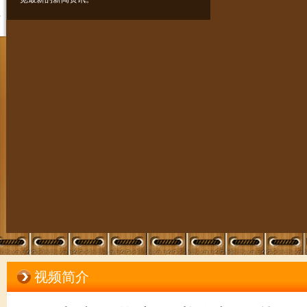
与
互
动
视频简介