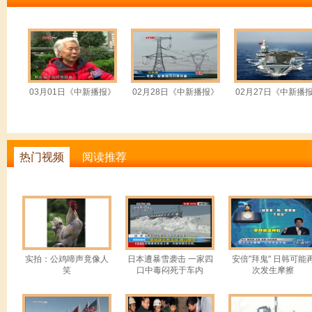
序推进农业转移人口市民化。
同期：国务院总理 温家宝
加快推进户籍制度、社会管理
移人口市民化，逐步实现城镇基
03月01日《中新播报》
02月28日《中新播报》
02月27日《中新播
徙、安居乐业创造公平的制度环
(热词二：拿号采访)
热门视频
阅读推荐
“排队采访”早就成为两会的一
员也得排长队，还要拿号，也就
莫言而来，狭小的会场挤得水泄
发号，排队入场，每批20人， 
实拍：公鸡啼声竟像人
日本遭暴雪袭击 一家四
安倍"拜鬼" 日韩可能
笑
口中毒闷死于车内
次发生摩擦
所，也千万得记得带上号牌，否
(热词三：抗日剧泛滥)