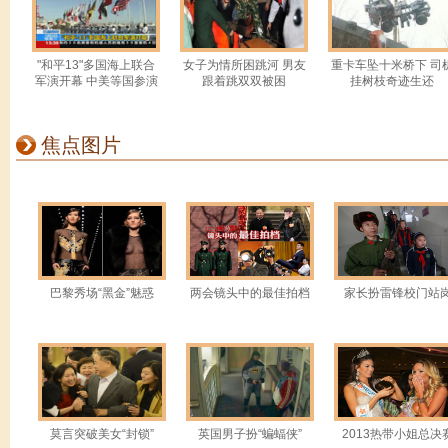
据统计，2012年中国主要频道
"和平13"多国海上联合
女子为情所困跳河 男友
重卡车坠十米桥下 司
剧及谍战剧超过70部；浙江横店
军演开幕 中美等国参演
跟着跳双双被困
挂树枝奇迹生还
过鬼子。全国政协委员、著名演
焦点图片
的泛滥，将对青少年产生错误的引
员、著名编剧高满堂也痛批抗日
【同期】全国政协委员 高满
到横店去看确实是 百分之九
巴黎秀场“黑金”魅惑
两会镜头中的最佳拍档
家长扮雷锋校门站
想这样中国电视剧是没有前途的
(热词四：双实名制)
在“三公消费”晒到阳光下的呼
政部财政科学研究所所长贾康提
莫言突破美女“封锁”
英国男子扮“蝙蝠侠”
2013热带小姐总决