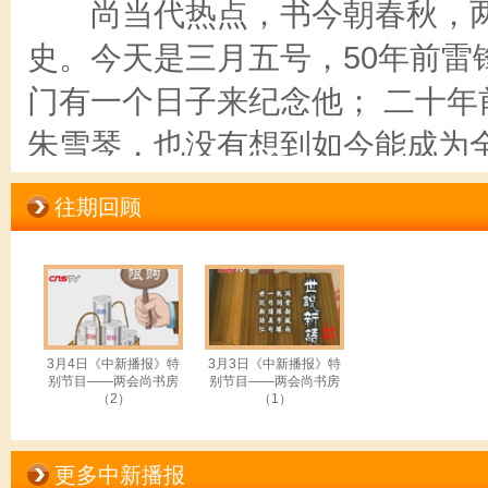
尚当代热点，书今朝春秋，两
史。今天是三月五号，50年前雷
门有一个日子来纪念他； 二十
朱雪琴，也没有想到如今能成为全国
制”“双实名制”各类锐词热议纷
往期回顾
一、 世说新语
【口播】
世说新语录，尚书房正在编纂
(热词一：农民市民化)
3月4日《中新播报》特
3月3日《中新播报》特
别节目——两会尚书房
别节目——两会尚书房
2012年中国社科院报告指出，
（2）
（1）
实现市民化。3月5日，国务院总
更多中新播报