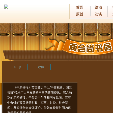
首页
滚动
原创
访谈
0
顶
收藏
节
《中新播报》节目致力于以"中新视角、国际
目
视野"带给广大网友新鲜丰富的新闻资讯、深入独
简
到的新闻解读。于每天中午前和网友见面。五至
介
七分钟的节目涵盖时政、军事、财经、社会新
闻，及海外华文媒体评论。带您在较短时间内速
参
览最新的新闻资讯。