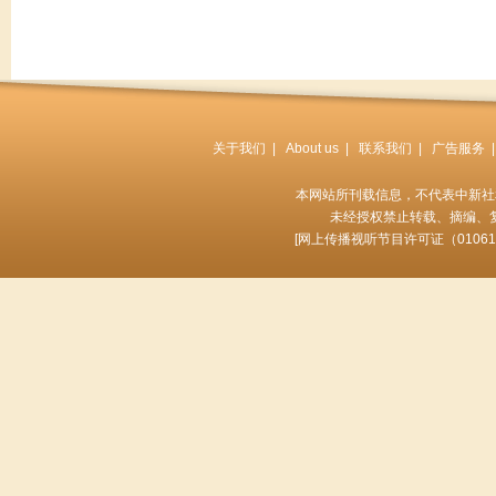
双实名制”。第一个实名就是单
了双重实名后可加大控制效力，
行为。
关于我们
|
About us
|
联系我们
|
广告服务
|
二 焦点纲目
本网站所刊载信息，不代表中新社
字幕条：征收遗产税是否操
未经授权禁止转载、摘编、
[
网上传播视听节目许可证（01061
【口播】焦点纲目，今天我们
收入分配改革中，税收是“提低限
布的一项研究报告称，中国已经基
万元作为起征点。征收遗产税的
的效果又会出现哪些问题呢？遗
【解说】遗产税是以财产所有