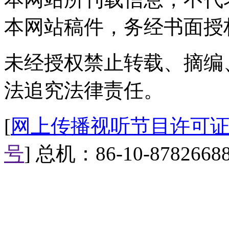
看桥洞下住着人。记者上前询问才
本网站稿件，务经书面授
和90后，因为工作不好找，生
源般的生活。
未经授权禁止转载、摘编
同期
法追究法律责任。
记者：一共几个人住这里
[
网上传播视听节目许可证（0
隐居人：三个人，没办法，没
号
] 总机：86-10-8782668
记者：住了多久
隐居人：有个人刚刚来，本来
记者：工作没找到是吧