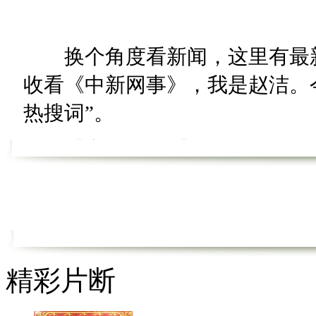
换个角度看新闻，这里有最新
收看《中新网事》，我是赵洁。今天
热搜词”。
【安全带T恤】
最近网上有商家推出“安全带T
带，可骗过电子眼。不过这种行
家：不要以身犯险。
精彩片断
【员工剃秃奖】