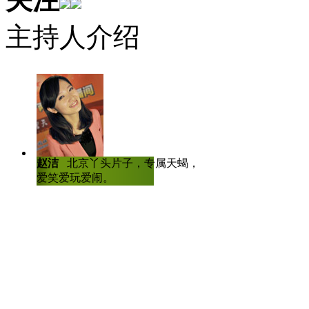
主持人介绍
虽然刘嘉玲近年来没推出多少
业，因为他在上海、北京、苏州
吧等事业上，捞了很多钱，估计
林志颖有“小旋风”的称号，现
出道的林志颖投资相当多元。入主
赵洁
北京丫头片子，专属天蝎，爱哭
陈虎龙
中国传
足IT业，他目前拥有两家相关
爱笑爱玩爱闹。
士，曾任深圳大
人比赛全国八强
统。加上吉米工作室、自有品牌
资，林志颖确确实实是个大富豪
金曲歌王费玉清身价达20亿
精华地段。他还有个称号叫“店面