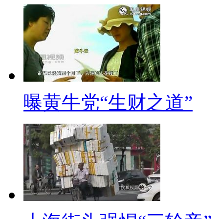
【口播】出租车价格，似乎是
还老被拒载，司机说每月不赚钱
利润低。那么动辄几千元甚至上
【解说】
份儿钱，学名叫承包金，是司
曝黄牛党“生财之道”
儿钱由来已久，从上世纪80年
加强出租汽车管理提高运营服务
钱将迎来第四次改变。
起步于上世纪80年代初的出
谁想坐车得公司指派，没有所谓
固定工资，有活儿出车，没活儿歇