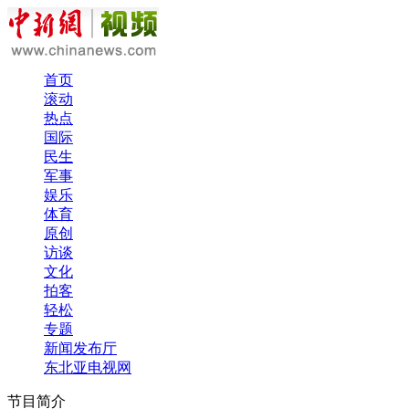
首页
滚动
热点
国际
民生
军事
娱乐
体育
原创
访谈
文化
拍客
轻松
专题
新闻发布厅
东北亚电视网
节目简介