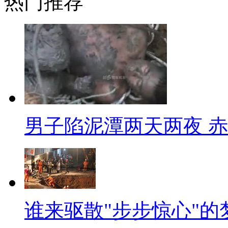
热门推荐
着中西部大开发，沿江多个经济
如果薪资与家乡没有拉开一定差
交通拥堵：如果你每天花费2小
了，365天面对着爆发式增长
打算，走哪儿都是马路走哪儿都
路可逃的感觉。
男子陷泥潭两天两夜 
【口播】职场中有很多不如意
弯就能想到解决的方法，跳槽离
只要自己快乐，都是正确的选择
【标题】北京出租车份儿钱
谁来驱散"步步惊心"的