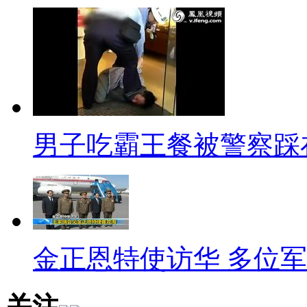
近日, 北京市政府出台出租车
定期公布标准，所有增加收益部
由增长份儿钱。希望意见实施后,
也不再难.
男子吃霸王餐被警察踩
标题：盘点娱乐圈里的隐形
口播：娱乐圈里有太多的富豪
的富豪，还有另外一些人虽然他
的收入颇为可观，那么有多少被
金正恩特使访华 多位
盘点一下。
关注
解说：