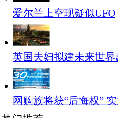
大城市生活。看着看着，很多人
爱尔兰上空现疑似UFO
污染严重：据英国《金融时报
示，在北京经历了一个冬天的严
中国首都的浪潮。他们的理由是
方，危害最大的有毒污染物含量
英国夫妇拟建未来世界
倍。面对北京严重的空气污染，
民的想法，年初随着北京雾霾天
离北京的口号。
待遇差别不大：在北京不少外
网购族将获“后悔权” 
渐追平核心城市，算上生活成本