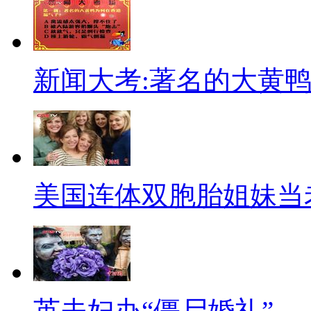
近日江苏某企业规定员工剃秃
6名女员工因不剃头也不认罚被
仲裁。
新闻大考:著名的大黄
【开冲锋艇避堵】
上班高峰太拥堵？四川乐山9
交通工具。开车起码1个小时的
海事部门表示，私人使用自驾游
美国连体双胞胎姐妹当
理规定。
【甄缳体报天气】
近日洛阳政务微博发布的一条
英夫妇办“僵尸婚礼”