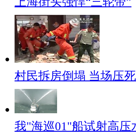
上海街头强悍“三轮帝”
出租车数量已经达到6万辆，一
卖给个人，个人每月交一定的管理
了加强营运承包管理的通知，这
运，让他们从出租车的主人翁变
和富康，但同时，新的承包方式也
4500元给公司，这笔承包费用
村民拆房倒塌 当场压
2005年，北京出租车再次更
5175元，双班车每月约8280
包含了经营公司的刚性支出(司
部分出租车司机在抱怨收入减少
我"海巡01"船试射高压
榨司机的根源。