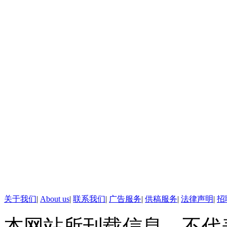
市敦化北路及长春路口这个200
李小璐天真无邪的表情不知道
是李小璐的资产有多吓人。李小
27岁的李小璐名下的5家超市，
【标题】“隐居”桥洞过原始
【口播】古代诗人陶渊明因时
成就了古代历史不少的隐居佳话
过起了“隐居”生活，这是为哪般
【解说】
关于我们
|
About us
|
联系我们
|
广告服务
|
供稿服务
|
法律声明
|
招
本网站所刊载信息，不代
在浙江嘉兴菜花泾桥幽暗的桥