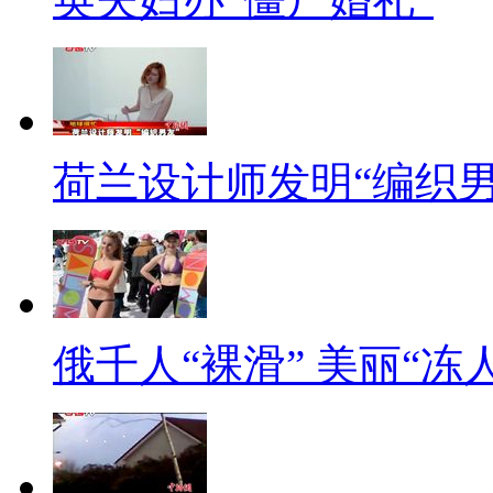
的甄嬛体改造后，起到了众人捧
人宋英杰接龙说：朕一向以为晴
【标题】北漂一族为何只能
【口播】最近，知名财经评论
荷兰设计师发明“编织男
微博：北京容纳的是高收入群体
通北漂不受欢迎，或者主动离开
看了都感慨颇多：在北京快活不
【正文】生活成本高：“每天
俄千人“裸滑” 美丽“冻人
贷6000元，吃穿用2500元，冉
……从我苏醒的第一个呼吸起，
在这个城市的成本。”电视剧《