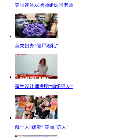
1爱情婚姻牌。多少恋爱中的男女被此类广告所蛊惑、折磨。“经典”广告词有：
美国连体双胞胎姐妹当老师
2周边环境牌。建在繁华闹市中的楼盘，广告词是：“绝版黄金地[简介 最新
楼盘，广告词是：“名门福地，比邻高贵血统。”
3低俗刺激牌。海口海甸岛楼盘广告内容与人类进化挂钩，广告语是，你的房
还有房产企业让裸女身披楼盘广告满街转，意为“金屋藏娇”，吸引眼球。
【标题】小游戏也富含人生哲学
英夫妇办“僵尸婚礼”
【口播】很多人在生活之余，总喜欢玩些小游戏来放松。可是这小游戏也不
[page title= subtitle=]
【解说】
《俄罗斯方块》自20世纪初问世以来，便凭借简单明了、变化莫测的游戏风
荷兰设计师发明“编织男友”
《超级玛丽》是一款闯关动作游戏，水管工人马里奥经过重重险阻，去解救
《贪吃蛇》是一款益智游戏，控制蛇的运动来吃光所有好吃的果子，吃的果子越
《愤怒的小鸟》相当有趣，为了报复偷走鸟蛋的肥猪们，鸟儿以自己的身体
游戏也要勇敢点！
【标题】悲剧!富二代砍死90后娇妻
俄千人“裸滑” 美丽“冻人”
【口播】近日，南京一起富二代砍死妻子的惨案引发社会关注。这位男子残忍