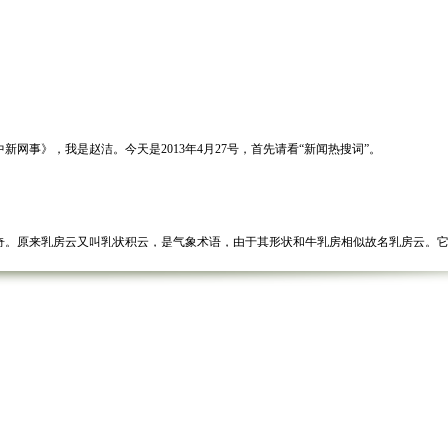
事》，我是赵洁。今天是2013年4月27号，首先请看“新闻热搜词”。
。原来乳房云又叫乳状积云，是气象术语，由于其形状和牛乳房相似故名乳房云。它
玻璃也全部震碎，乘客惊吓之余难免为其质量扼腕，如此质量，堪称史上最脆弱公交
的一面是拍摄者想要表现的主题，但拍摄记者似乎漏掉了一个细节，就是面对读者那
吃碗牛肉面8900元，网友质疑这是雪域高原上惟一幸存的那头野牦牛，还得是周大福