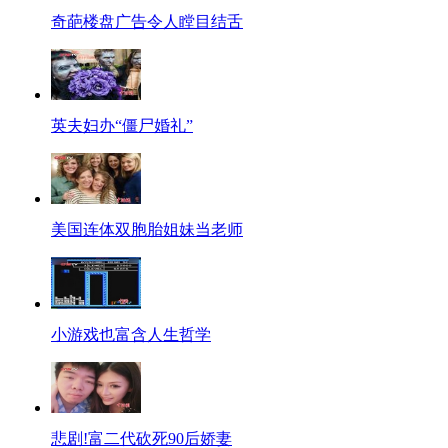
奇葩楼盘广告令人瞠目结舌
英夫妇办“僵尸婚礼”
美国连体双胞胎姐妹当老师
小游戏也富含人生哲学
悲剧!富二代砍死90后娇妻