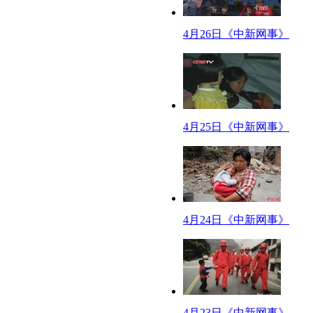
【网事观察】
【标题】儿童模仿酿悲剧 众人呼吁影视剧分级
4月26日《中新网事》
【口播】最近，儿童模仿电视作品终酿悲剧的事情接连发生，像4岁女孩模仿
长都在呼吁尽快实行影视剧分级制度。
【正文】花花绿绿的电视节目对孩子极具吸引力，对许多忙碌的现代父母来
许多家长和老师表示儿童模仿影视作品的行为非常普遍。有的孩子还会在幼儿
己两三岁的孩子就会喊“老公、老婆”。
4月25日《中新网事》
为什么孩子会盲目模仿电视的内容致伤害事件频发？专家称，模仿是孩子的
监管也不够到位。就算是卡通片，里面也有儿童不宜的内容。
据了解，目前美国分级系统使用7个等级来界定适当受众。除此之外还有4种内
线台，家长设置密码，没有密码儿童就看不到。
而我国影视剧分级制一直处于真空状态。《未成年人保护法》的第二十九条
4月24日《中新网事》
说明。尽管如此，这些法律法规都不属于影视剧分级制的内容，儿童受大众媒体
【口播】如果有了影视剧的分级制度，家长可以根据分级提示，引导孩子收
界、学习知识要强过通过屏幕来认识世界。
【网事连播】
标题：亿万富翁爱取什么样的女人？
4月23日《中新网事》