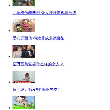
儿童模仿酿悲剧 众人呼吁影视剧分级
爱心无面值 捐款莫成道德绑架
亿万富翁爱娶什么样的女人？
荷兰设计师发明“编织男友”