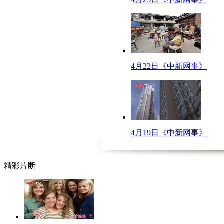
口播：每一个亿万富豪的传奇经历都能写成一本书，但是这些亿万富豪的都
解说：
名门淑女型：
郭台铭的原配林淑如是台北医学院的系花，身家不菲。在郭台铭还是穷小子时
4月22日《中新网事》
李嘉诚的夫人庄月明系出名门，受过高等教育，很多李嘉诚生意上的决策都是
智慧能干型：
李彦宏背后的女人马东敏绝对是百度奇迹的促成者，她鼓励李彦宏自主创业
杨澜是中国最优秀的女主持人之一，在遇见吴征之前，二人都有失败的婚姻
4月19日《中新网事》
优雅内秀型：
郭台铭的现任妻子曾馨莹是台湾鼎鼎有名的舞蹈老师，很多女星的舞蹈都师
盛大首席执行官陈天桥的妻子雒芊芊生的十分俊俏，长相甜美的她在工作上
精彩片断
标题：奇葩楼盘广告令人瞠目结舌
口播：时下，房地产开发商的广告营销继续吹大楼市泡沫，他们精准地拿捏老
解说：