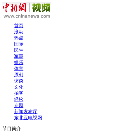
首页
滚动
热点
国际
民生
军事
娱乐
体育
原创
访谈
文化
拍客
轻松
专题
新闻发布厅
东北亚电视网
节目简介