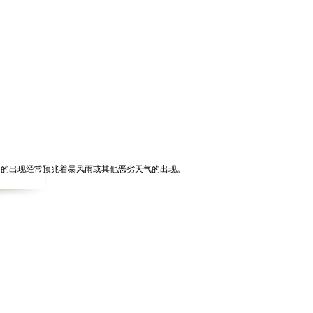
的出现经常预兆着暴风雨或其他恶劣天气的出现。
。
一边字其实是反的。
的金牛！