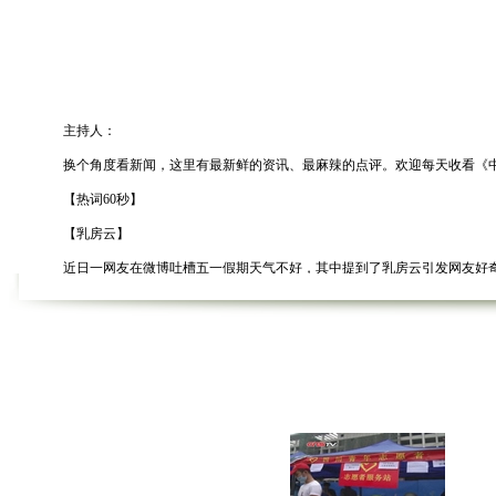
主持人：
换个角度看新闻，这里有最新鲜的资讯、最麻辣的点评。欢迎每天收看《中新网
【热词60秒】
【乳房云】
近日一网友在微博吐槽五一假期天气不好，其中提到了乳房云引发网友好奇
【最脆弱公交】
近日，南京一辆134路公交车行驶途中经历了一个颠簸，竟断成两截，车窗
【反读报纸】
近日，微博上有两张读者看报纸的照片特别火。照片的亮点在于正对着相机
【最贵牛肉面】
有网友举报称，南车株机公司总经理助理使用44万假发票"捞钱"，"快餐厅