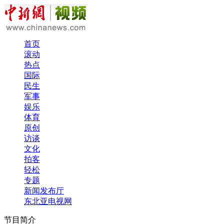
首页
滚动
热点
国际
民生
军事
娱乐
体育
原创
访谈
文化
拍客
轻松
专题
新闻发布厅
东北亚电视网
节目简介