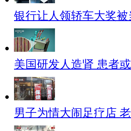
回报。航天科技又被称为技术金
银行让人领轿车大奖被当
动，远远高于我们的想象。可以
会在未来的竞争中赢得主动。
【新闻大考】
【口播】关注一周新闻，了解
美国研发人造肾 患者
末《新闻大考》。
片头+开场
(开场：)鹦鹉考官：考试啦
男子为情大闹足疗店 
场！！并严格遵守考场纪律：考
题板。