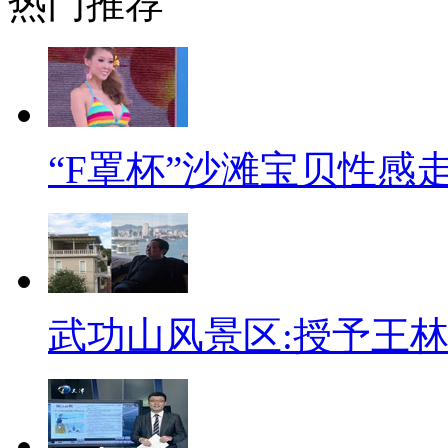
热门推荐
太多了，现在很容易就能在家门
十上天，还带了福建武夷的知名
用航天技术制作的建筑材料也已
说行，现在很多车上都装有语音
少走弯路，这可是每天都跟卫星
“F罩杯”沙滩宝贝性感
神十飞天，正好是中国传统端午
一块写着“端午节快乐”的字板
端午节粽子的咸党与甜党之争正
武功山风景区:授予王林
的豆沙粽引来网友欢乐调侃，一
不可攀”的航天科技中获益良多
【口播】有人统计过，航天科技