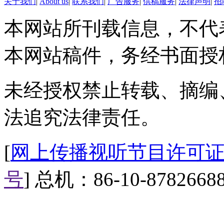
C清障车
关于我们
|
About us
|
联系我们
|
广告服务
|
供稿服务
|
法律声明
|
招
本网站所刊载信息，不代
D消防车
本网站稿件，务经书面授
妮妮：答案是A。急救车都有
线。
未经授权禁止转载、摘编
视频短片：近日，温州的患者
法追究法律责任。
120电话却来了“山寨”急救车
咙冒血，生命垂危。经调查，温州
[
网上传播视听节目许可证（0
寨”急救车，从中谋取回扣！
号
] 总机：86-10-8782668
4. 近一月来，武汉市近5000
A扇子