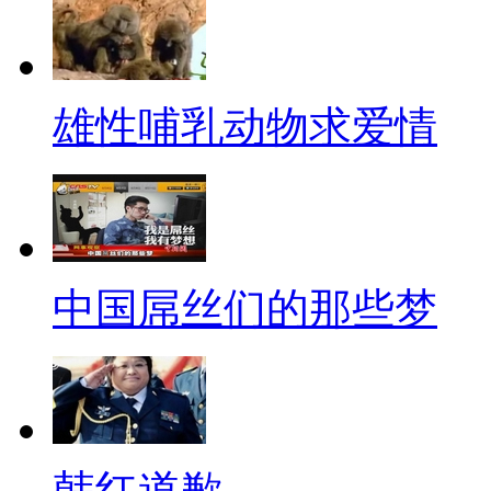
场。最后的“榴莲哥”“完胜”！
摆摊游中国
西北农林科技大学的9名大学
雄性哺乳动物求爱情
用，“穷游”9个城市。不料，他
和城管“分享”梦想后，东西被
经验，为正式出发做好准备。
公务员升职潜规则
中国屌丝们的那些梦
近日，一份《女公务员自曝2
传。其中包括必须有一个圈子、
务员就已经很不容易了，弄懂升
韩红道歉