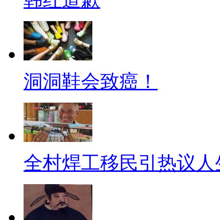
土壤重金属污染地图
目前，中国正在建立涵盖81
作将有助于摸清我国土壤重金属
1994～1995年土壤采样相比
洞洞鞋会致癌！
区扩散
【网事观察】
【标题】我们不知道的那些
全村焊工移民引热议人
【口播】6月11日，神舟十号
过 360天，而距杨利伟首次飞
不变的是那份航天梦。不过欣喜