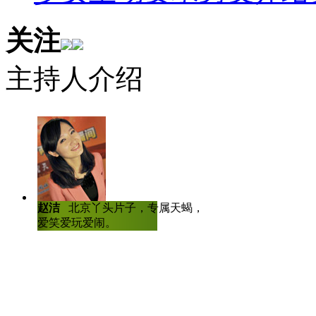
小李在网络上改头换面，以女孩
关注
方的姓名住址等信息。然后打电话
元，骗子甚至多给了500元以示
主持人介绍
2. 近日，某网站以“高考结
查，结果显示，高考后考生最想做
A 旅游
B 撕书
赵洁
北京丫头片子，专属天蝎，爱哭
陈虎龙
中国传
爱笑爱玩爱闹。
士，曾任深圳大
C 减肥
人比赛全国八强
D 表白
妮妮：答案是C。排名第一的