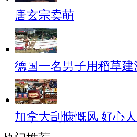
么关系，它能我们的生活带来什
唐玄宗卖萌
【解说】
对于许多公众而言，载人飞船
个壮举，看似遥远的航天事业，
系。有多紧密呢？举个最简单的
德国一名男子用稻草建
是为解决太空人排尿问题而发明
洗尿布啊！
这人的衣食住行，哪一样没有
好坏，是由厚重来决定的，而现
加拿大刮慷慨风 好心
了航天技术而变得更轻薄，保暖