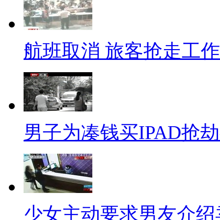
1.小李网购电脑被骗2200元
己的2200元？
航班取消 旅客抢走工
A警察
B讨债公司
C女孩
男子为凑钱买IPAD抢
D流氓
噜噜： 答案是C。看了下面
山外有山啊。
视频短片：去年，小李在网上买
少女主动要求男友介绍