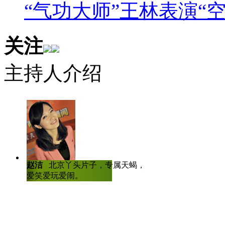
“气功大师”王林表演“
又爱又恨。
李冰冰和任泉
关注
绯闻甚少的李冰冰也有自己的
主持人介绍
话不谈的好朋友。认识15年，
需多说，意在言中。
林志玲和蔡康永
林志玲能有今天的成绩，和蔡
赵洁
北京丫头片子，专属天蝎，爱哭
陈虎龙
中国传
爱笑爱玩爱闹。
士，曾任深圳大
说蔡康永是一个智者，他将林志
人比赛全国八强
这样的语言形容林志玲：“她在
需要和凡人靠得太近，偶尔出来