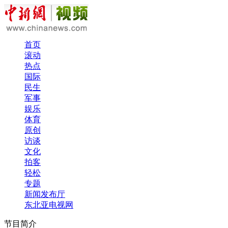
首页
滚动
热点
国际
民生
军事
娱乐
体育
原创
访谈
文化
拍客
轻松
专题
新闻发布厅
东北亚电视网
节目简介