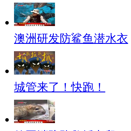
呼，网络隐私被盗取真是防不胜
【口播】科技改变生活，应该
才对，如果滥用一些手段损害消
澳洲研发防鲨鱼潜水衣
的初衷和目的。我们也呼吁有关
乱象，让网络和科技真正为我们
[呱呱来吐槽]
[解说]
城管来了！快跑！
呱呱我今儿精神头不太好，主
界上总有那么多让我百思不得其
不通，是因为我科幻书看太少的