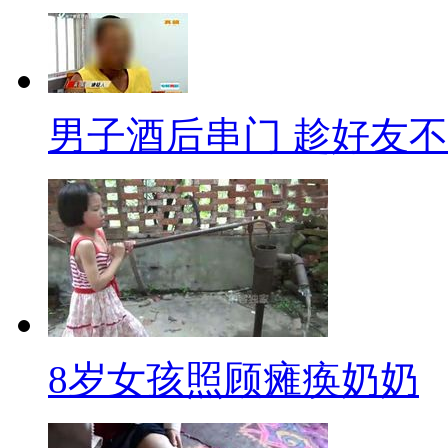
自己的儿子不再是单身，以便能
这母亲的伟大程度直追当年的孟
国这么开放？那你就错了！这位
对新人洞房，新娘母亲不放心，
男子酒后串门 趁好友
人当面洞房。丈母娘居然还拉着
近距离指导！我想对新郎说，你
长沙开建“世界第一高楼”
最近我发现，我们中国好像更
油，迪拜好啊，有高楼！
8岁女孩照顾瘫痪奶奶
迪拜塔总高度828米，是目前
取代了。日前，湖南长沙开建了