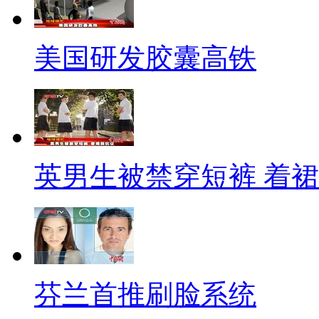
让用户有隐私被泄露的感觉。
美国研发胶囊高铁
除了个人信息在网络上被搜集投
发现，他们的手机频频收到陌生人发
房产租售、打车软件、美食优惠
同时出现在他们的iPad和MAC上
彻底关闭这项服务，否则苹果用
英男生被禁穿短裤 着
地骚扰。
其实，互联网共享用户数据早已
会上就曝光了互联网运营商强制
芬兰首推刷脸系统
正是通过“共享用户数据”这样