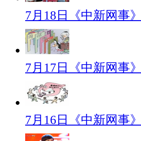
定制婴儿
7月18日《中新网事
在美国，几周前刚诞生了全球
其父亲在13个胚胎细胞中挑选了
以降生!难道“定制婴儿”时代真
7月17日《中新网事
【网事观察】
“网购”出卖隐私防不胜防
【口播】相信大多数网友都有
式可以说是省钱省时省力，但是
7月16日《中新网事
可能质量不合格，而且这种购物
出，相当于自己给自己来了一次