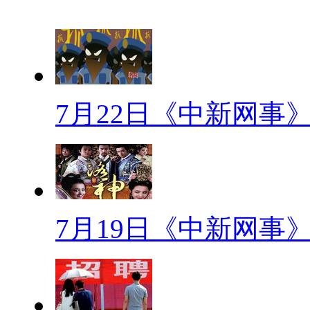
你的手指有多奇葩？晒出来吧
指大赛"，晒出手指各种令人匪夷
过脏米线
7月22日《中新网事
日前昆明查获了一批 “毒米线”
线是用河沟里的洗脚水和回收变
将其称为“过脏米线”。
大炮灭蚊
7月19日《中新网事
黑龙江大庆市号称百湖之城，
多。今年蚊子比往年更猖獗,不过
雾机!大炮灭蚊多快好省!