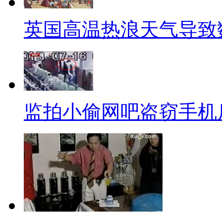
【网事连播】
英国高温热浪天气导致
【标题】娱乐圈女明星的靠
【口播】俗话说“一个篱笆三
就是最黑暗的时候，陪你一起等
天我们就来说一说这娱乐圈里，
监拍小偷网吧盗窃手机
【正文】
蔡依林和罗志祥
蔡依林证实最爱跟小猪罗志祥
罗志祥偶尔会失控，2010年5
敏感的胸围数字，说“蔡依林有D