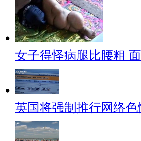
明年四月就封顶。怎么看怎么不
啊，没听过摩天楼诅咒么？每当
之日。这个诡异的规律在各国屡
证这不是座“高危”楼呢？跪求
女子得怪病腿比腰粗 
派出所长因吹牛被免职
呱呱我跟朋友聚在一起的时候
家笑笑就过去了。最近，四川某
里有四套房子，门面3个，一个
英国将强制推行网络色
大到所长的乌纱帽被吹掉了！这
了个醒，我以后只吐槽不吹牛了