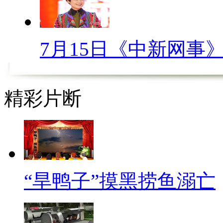
【解说】
近日，一位新浪微博用户爆料
7月15日《中新网事
之后的一个月
里，每当他打开新浪微博，都
精彩片断
信息。来这条微博引起了众网友
推荐”的尴尬。
至于为何会出现这样的情况，
深度合作后，用户在淘宝上搜索
“旱鸭子”摸黑捞鱼溺亡
前搜索过的相关内容，也就是说
通的。这种“共享用户数据”的