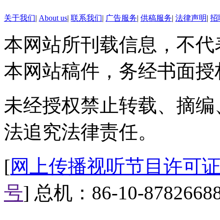
【标题】运动有危险 盘点易
关于我们
|
About us
|
联系我们
|
广告服务
|
供稿服务
|
法律声明
|
招
【口播】天有不测风云，没人
本网站所刊载信息，不代
动赛场上出现意外的情况也数不
与的时候可要小心了。
本网站稿件，务经书面授
【正文】
未经授权禁止转载、摘编
高尔夫球
法追究法律责任。
近日有网友爆出，两位高尔夫
夫球场上，雷电对球手的威胁是
[
网上传播视听节目许可证（0
高举起的球杆宛如一根巨大的避
号
] 总机：86-10-8782668
此高尔夫也是仅有的一项允许选