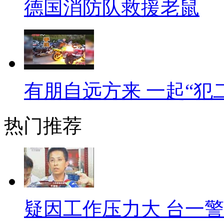
德国消防队救援老鼠
“旱鸭子”摸黑捞鱼溺亡
老天爷这张脸啊，说变就变。
内涝了。虽然出行不便，但是有
鱼。近日，广州暴雨后也是鱼群
有朋自远方来 一起“犯
大观河摸鱼，谁料不慎落水溺亡
是个旱鸭子，怎么能下河捞鱼啊
热门推荐
是谁家的孩子这样离去，父母总
母亲出钱为儿子找女友
天下母亲，必定是最为孩子着
自己即将上大学的儿子征集年方
疑因工作压力大 台一