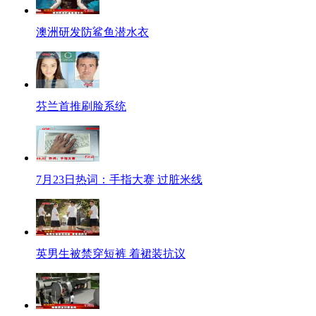
澳洲研发防鲨鱼潜水衣
芬兰首推刷脸系统
7月23日热词：手指大赛 过脏米线
英男生被禁穿短裤 着裙装抗议