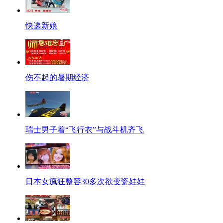
快递新娘
伤不起的暑期经济
瑞士男子着“飞行衣”与战斗机齐飞
日本女疯狂整容30多次欲变瓷娃娃