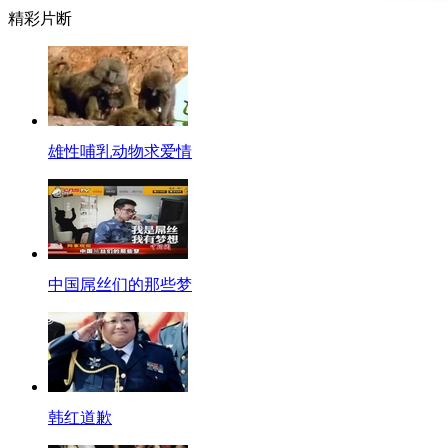
精彩片断
1、最近南北网友又因为()掀起了一场唇枪舌剑。
A吃桃削不削皮
B北方有没有空调
C吃茄子要不要刮皮
雄性哺乳动物求爱情
D豆腐脑是甜还是甜
噜噜： 答案是A。躺着都中枪的桃子真可怜！用嘴巴吃不就好了！
视频短片: 继粽子和豆腐脑之后，南北网友就吃桃子要不要削皮掀起了一场
2香港航空的空姐们最近纷纷练起咏春拳，原因是？
A.防止机上性骚扰
中国屌丝们的那些梦
B.应对空怒族
C.参加《叶问3》拍摄
D.为瘦腿塑身
妮妮： 答案是B。空姐把十八般武艺都学了，看那些素质差的乘客还敢不
韩红道歉
视频短片: 香港航空最近开始教空勤人员咏春拳，以应对“空怒族”攻击。香