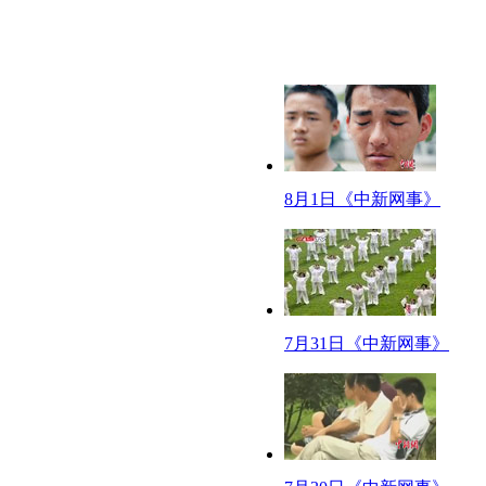
近日在长沙，新郎小谢签收下了一份“大礼”。一个特大号的快件送到了婚礼
空姐学咏春
香港航空公司最近开始向空勤人员教授咏春拳，以应对“空怒族”的攻击。网
【网事观察】
伤不起的暑期经济
【口播】进入暑假，很多地方的气温都超过了历史极致，不少网友调侃，中国
8月1日《中新网事》
感觉，暑期经济伤不起啊！
【解说】
进入暑假，各类旅游夏令营、培训班便接踵而至、花样百出。名目繁多的谢师
成凤心切，对于孩子的消费毫不含糊——“再苦不能苦孩子”。
【同期】
7月31日《中新网事》
1、长春市民(打算夫妻二人带着10岁的女儿在暑期去大连玩一玩)3、何子
途旅游，全家差不多一万元左右。
【同期】南京大学附中高三李学生
(那你现在准备去旅游吗？)对。和那个同学一起去。(打算去那里？)去那个浙