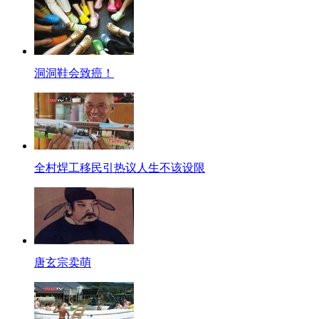
3、国内八大机场将禁止以“流量管控”限制起飞，从此飞机可以？
A. 准点起飞，准点落地
B. 临时更换航线
洞洞鞋会致癌！
C. 随时起飞
D.准点起飞，空中等待
妮妮：答案是D. 空中等待是不是坐在飞机里在天上游车河？
视频短片: 日前，民航局首次提出“不限起飞”的举措。这意味着，民航局
4. 网友“我和烤肉之间只差一撮孜然”是在吐槽什么？
全村焊工移民引热议人生不该设限
A.孜然太贵
B.天气太热
C.烤肉孜然放太少
D.火刑不人道
唐玄宗卖萌
噜噜： 答案是B. 天气太热走着走着就要被晒熟了！
视频短片: 近日，因为高温天气，全国多地进入“烧烤模式”，上海地面煎五
5. 面对炎炎夏日，求雨的最佳办法是？