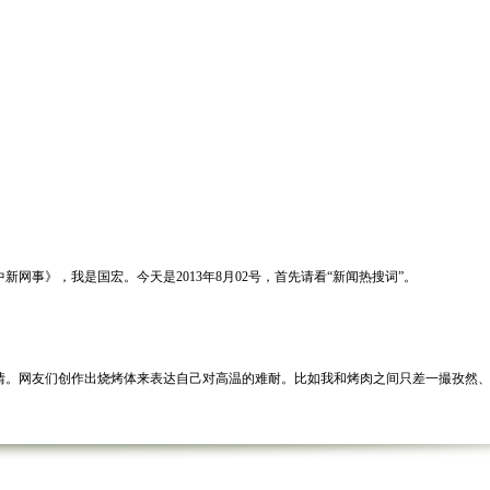
事》，我是国宏。今天是2013年8月02号，首先请看“新闻热搜词”。
。网友们创作出烧烤体来表达自己对高温的难耐。比如我和烤肉之间只差一撮孜然、
发现一墓碑上刻着“扯淡”，碑首横刻“再不来了”。工作人员称，可能是墓碑主人活着