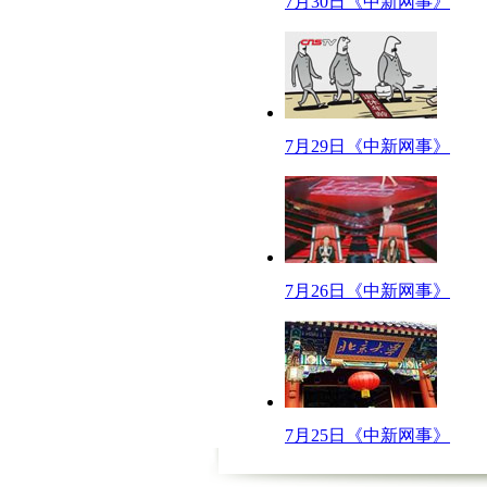
7月30日《中新网事》
【解说】
采访中我们发现，暑假活动虽然丰富多彩，可最热门的还要数“培训班”。仿
【同期】
4、王女士儿子五年级 7月10日至20日补课补语文数学每节课80元共800
6、有一对正在上小学的双胞胎女儿，暑期除了上一些英语等课外班，还有
7月29日《中新网事》
【同期】南京大学附中高三吕学生
就是这段时间，趁着我们补习停的这段时间，就我们出去放放假，然后八月份
【解说】
抓紧时间旅游、抓紧时间上补习班，亲们，这都需要白花花的银子啊！另外，
7月26日《中新网事》
千，多则上万，这样的花销让不少家长大呼：暑期经济，伤不起啊！
【口播】暑期经济到底“经济”了谁？每个商家心知肚明，只是咱学生和家长
本账，家长们还要仔细算算。
【新闻大考】
【口播】关注一周新闻，了解热点网事，一起走进中新网和搜狐新闻频道联
7月25日《中新网事》
片头+开场
(开场：)鹦鹉考官：考试啦！！考试啦！！赶快走进新闻大考场！！并严格