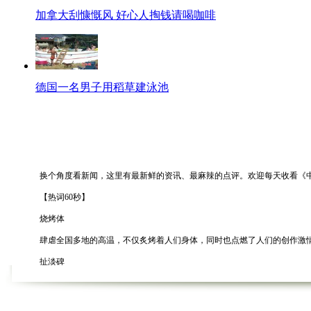
加拿大刮慷慨风 好心人掏钱请喝咖啡
德国一名男子用稻草建泳池
换个角度看新闻，这里有最新鲜的资讯、最麻辣的点评。欢迎每天收看《中新网
【热词60秒】
烧烤体
肆虐全国多地的高温，不仅炙烤着人们身体，同时也点燃了人们的创作激情
扯淡碑
一般的墓碑会刻上“流芳百世”“永垂不朽”等字，河南有网友在公园游玩时，
快递新娘