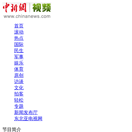
首页
滚动
热点
国际
民生
军事
娱乐
体育
原创
访谈
文化
拍客
轻松
专题
新闻发布厅
东北亚电视网
节目简介