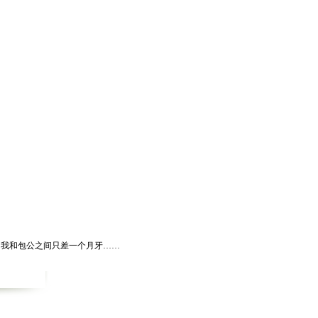
我和包公之间只差一个月牙……
时不如愿，悲观厌世，临死前写下“扯淡，再不来了”。