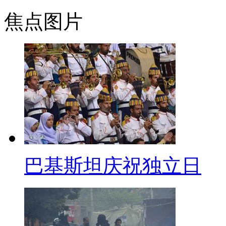
日，医院医生在接受媒体采访时
焦点图片
病情恢复不大，有很多人来医院
疗法。
三 时事每日鲜
标题：安倍战败日不参拜靖国
【口播】不知道是不是无论什
到病除”呢？对于日本首相安倍
巴基斯坦庆祝独立日
否给开个妙方呢？明天就是“81
天不参拜靖国神社，但决定作为
【解说】共同社分析称，安倍