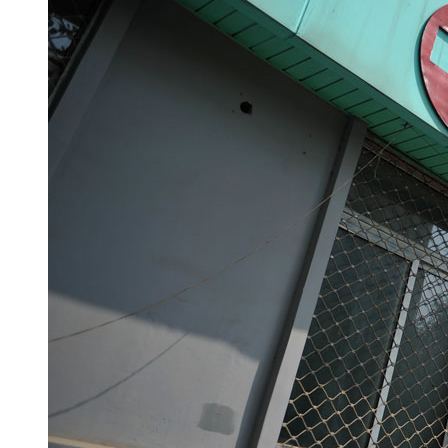
【解说】当居民丢失身份证后
有任何注销措施，导致原身份证
用于开办信用卡，掩护洗钱等活
证出现的这些缺陷，正在采取采
底将在全国全面展开身份证登记
结尾
面对安倍的外交政策，有媒体
是犯病! 事实上，对日本右倾化
时报》说，“日本首相安倍一身
艘航母，身后帝国军旗高高飘扬