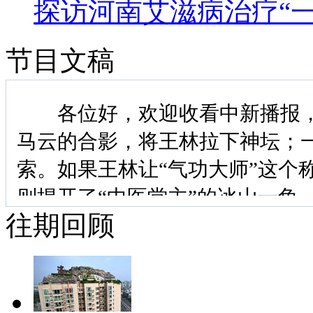
探访河南艾滋病治疗“一
节目文稿
各位好，欢迎收看中新播报，我
马云的合影，将王林拉下神坛；
索。如果王林让“气功大师”这个
则揭开了“中医堂主”的冰山一角
往期回顾
治病救人可没那么简单，为降低
动的“一站式服务”试点工作陆续
怀的温暖，心理压力得到释放。