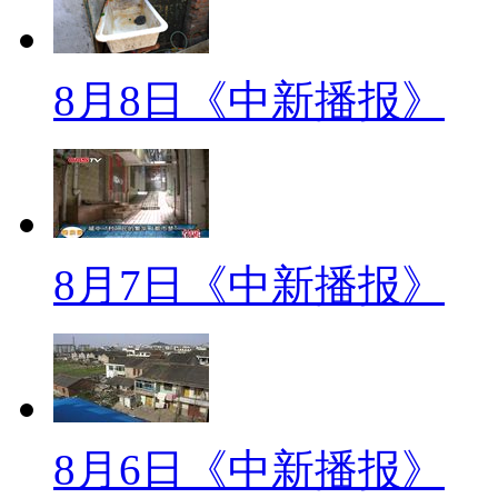
药、救助一站式服务。这种模式
率，让患者及时接受到抗病毒治
8月8日《中新播报》
【解说】近日，记者从试点之
个月，新确认的12例病人中已有1
人中也有48人已经纳入治疗。试
暖，心理压力得到释放。
8月7日《中新播报》
【同期】(河南省平舆县某医院
们医院全部给他提供主动检测，一
【解说】6月底，平舆县艾滋病
8月6日《中新播报》
动。当地加大了对民众及医院就诊