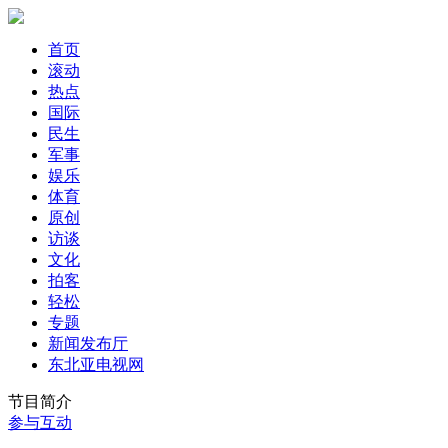
首页
滚动
热点
国际
民生
军事
娱乐
体育
原创
访谈
文化
拍客
轻松
专题
新闻发布厅
东北亚电视网
节目简介
参与互动