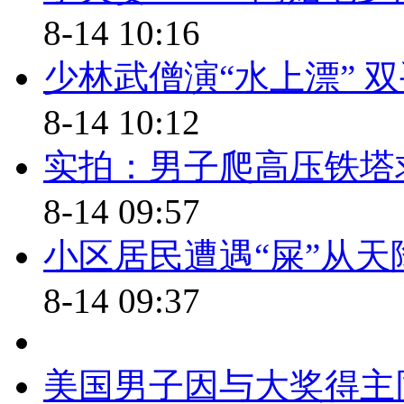
8-14 10:16
再次到访位于北京呼家楼南里的
的各种经营资质，并一再撇清与
少林武僧演“水上漂” 双
店，自己也没有见过他。
8-14 10:12
【同期声】北京奇经堂呼家楼
实拍：男子爬高压铁塔
原来我们是个体经营的一个店 跟
8-14 09:57
有任何关系
小区居民遭遇“屎”从天
【解说】公开资料显示，1985
8-14 09:37
学学习。该校现已更名为光明中
经查询，1989年该校毕业生名单
美国男子因与大奖得主
上学但因未参加毕业考试或未领