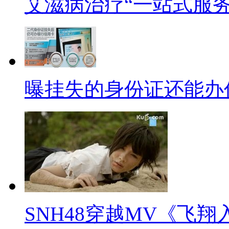
艾滋病治疗“一站式服务
率，还能降低感染者体内的病毒
另一方面，艾滋病政策改革意味
经费、人员配置等都需要更多的
病抗病毒治疗“一站式服务”试点
曝挂失的身份证还能办
舆县卫生局艾防办主任张怀孝坦
迎刃而解。
【同期】(河南省平舆县卫生局艾
不是太好，这是一个，另外这个
和病人比较多，追踪目标这一块
外我们这里，虽然开展一个月了
SNH48穿越MV《飞翔
二 中新记者眼