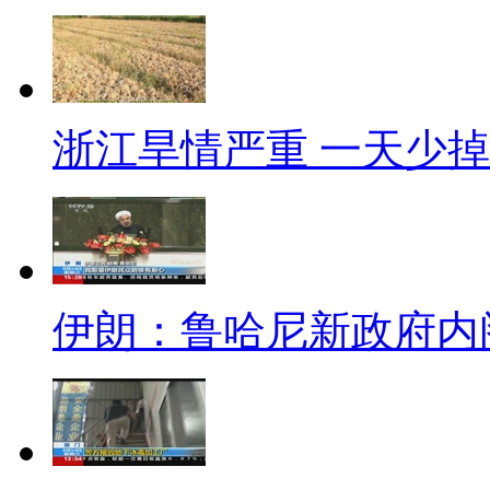
张必清称和王林不同 曾一分
【口播】说完了艾滋病的“全员
验、不吃药、不打针、不开刀”
浙江旱情严重 一天少掉
说说，这么神奇的治疗方法，怎么
张必清却矢口否认。
【解说】8月14日上午，中新社
伊朗：鲁哈尼新政府内
记者多次敲门，就是无人开门。在
满了建筑用料，从顶层别墅的门
【同期】保安：
我进不去。