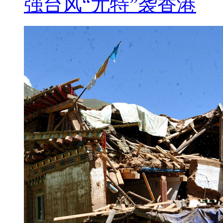
强台风“尤特”袭香港
口播：
“北有北京天坛，南有新洲天坛
称，武汉新洲区的一片墓地占地4
仿造北京天坛、南海观音等著名
地旅游发展。
【解说】：这片墓地位于武汉市
的“武汉天堂文化生态园”，远远便
【解说】开发商出示了建设用
环境审批报告等材料。开发商介
体的景点式陵园，并非私家墓地