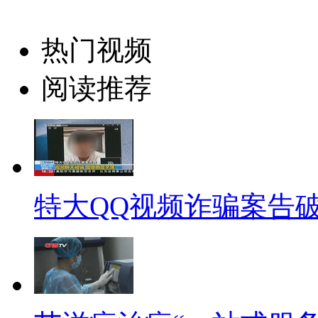
对所有新检测发现的艾滋病病毒
免费抗病毒治疗程序，如果患者
热门视频
导和跟踪随访直至入组治疗。同
阅读推荐
艾滋病病毒感染者和病人开始进
陪同患者到抗病毒治疗定点机构
【同期】(艾滋病患者)领导也
打针啊，不要钱了呗，自己不是
特大QQ视频诈骗案告破
【同期】(艾滋病患者)这慢慢
错，(很满足哈)很满足了
【解说】据了解，积极的抗病