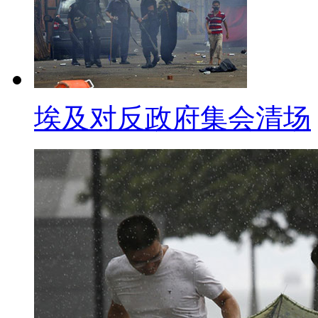
殁者表达敬意的立场不变。此外
的靖国神社的中韩两国，决定当
本身就会发展为外交问题”。他同
表达敬意的心情将继续保持下去
埃及对反政府集会清场
就靖国神社问题，中国外交部
军国主义的对外侵略扩张和殖民统
本将永远走不出历史的阴影，日
标题: 五部门禁烧钱办晚会 
【口播】文艺晚会，已渐渐成
近年来文艺晚会的过多过滥，奢
财政部、文化部、审计署、国家