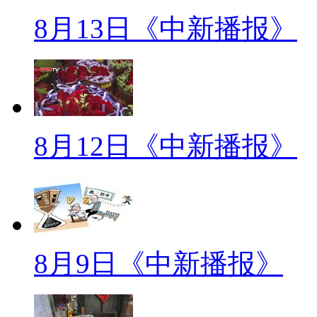
一 观察家
8月13日《中新播报》
标题：记者探访河南试点艾滋病
【口播】昨天是七夕，艾滋病毒
他来到北京西单大悦城门口，举
字样的牌子希望引起路人的注意。
8月12日《中新播报》
问题时，很多人都给了他一个大
更需要的是及时的救治，目前，中
启动的“一站式服务”试点工作陆
【解说】为降低艾滋病病死率，
8月9日《中新播报》
县(市)启动了“一站式服务”试
予免费抗病毒治疗；且诊疗全部