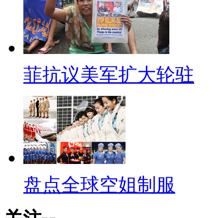
菲抗议美军扩大轮驻
盘点全球空姐制服