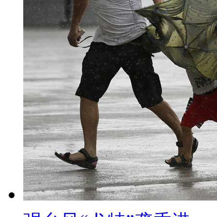
止豪华铺张、提倡节俭办晚会。
【解说】通知要求，严格控制
资金举办营业性文艺晚会。不得使
腕”，坚决刹住滥办节会演出、滥
本通知规定、耗资巨大、奢华浪
【解说】针对中宣部等五部门
精神。冯小刚执导春晚的灯光舞
节俭。今年冯小刚执导的春晚，
的许多灯光舞美场景，都是重复
标题：武汉墓地开发商：每个