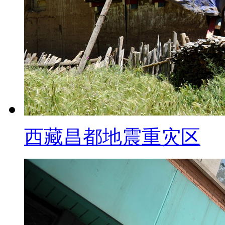
左右。
【同期】武汉锦辉天堂文化生态
姓感到，这个地方很高贵，所以
这里来了以后的话，拜见先祖的
方。我们这个地方将来的定价，
【解说】不过，武汉大学社会学
西藏昌都地震重灾区
久，商家正是利用这种心理进行炒
穷。老百姓应树立正确的殡葬观
气的形成。
标题:公安部回应二代身份证缺