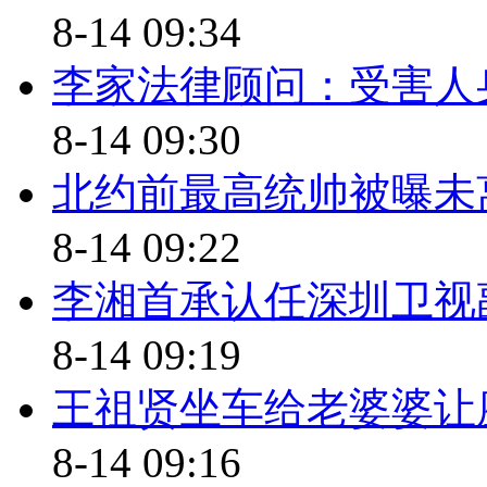
8-14 09:34
13日，在北京奇经堂网站上，
李家法律顾问：受害人
频，其中，一个名为“病在他处根
动症，他只需在小孩颈椎上点穴便
8-14 09:30
清则强调补钙和胶原蛋白，并推销
北约前最高统帅被曝未离
经堂网站已经无法打开。
8-14 09:22
在另一则张必清去某家媒体参
李湘首承认任深圳卫视
治胃病，称胃疼不用看医生，只需
8-14 09:19
而早在七八年前，张必清就曾
王祖贤坐车给老婆婆让座
先生也曾花300元买保健枕，但
了。而奇经疗法也曾在沈阳和平
8-14 09:16