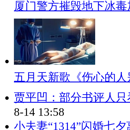
厦门警方摧毁地下冰毒加
(钥匙在物业那吗？)
(这是归私人所有吗？)
对。
【同期】小区物业工作人员
我们进不去，人家关上了，进
五月天新歌《伤心的人
【解说】13日，张必清在接受
贾平凹：部分书评人只
已经在安排人，希望尽快拆除楼
8-14 13:58
和王林一样，王林都不是医生。
小夫妻“1314”闪婚七
目前，朝阳工商部门已经对奇经