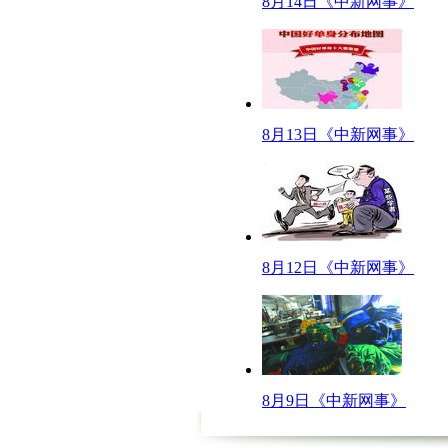
8月14日《中新网事》
这位大爷的话一听就知道憋着气儿呢，也不难看出，父母的这些“孩子气”的
【口播】其实啊，父母之所以会这么做，也影射了一些社会问题。我国计划生
话说回来，就是再忙也要给父母打打电话或是视频聊天来问候父母嘛，毕竟父
呱呱来吐槽
【解说】
8月13日《中新网事》
周一上班人多天热，心那叫一个燥热！然后看到新闻的时候，下面出现滚动
脑，每次我又委屈又纳闷的走在去网吧的路上，怎么想都不明白为啥不让我在家上
【冰块冒充iPad被识破】"坑爹"这件事情从来都不缺乏新意。据英国《镜
成，倒是遭到了法院的处罚。还真是"敢想敢干"啊！他们一定是脑子热坏了.
【民警聊古文抓住歹徒】
8月12日《中新网事》
当然了，呱呱不是什么都懂，一些专业领域的"独门绝技"就真心看不懂！8月
南永州人，于是和他们聊起了《捕蛇者说》，最终支援民警赶到，将其擒获。
质而白章……老乡你那里是不是真的有这种蛇啊...
【男生组队为女生遮阳】
团结就是力量，"队友"有时候还是挺"有用"的.郑州市十九中高中部进行新
来……女生们，你们是更喜欢"套马的汉子"，还是喜欢"遮阳的汉子"？不过，
8月9日《中新网事》
的......
【“打飞机”有伤身体】