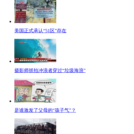
有关联则未披露。
芬兰小熊跳《江南Style》
近日芬兰摄影师拍摄到了一组有趣的图片。一只幼熊一脚紧跟一脚不停左右摇摆，
了。"
美国正式承认“51区”存在
结婚蛋糕太丑 英国新娘网上拍卖
英国一名新娘西莉雅，订做了一个婚礼蛋糕，但出炉的结果却让她失望，因此
【口播】好了，以上就是今天节目的全部内容，感谢收看。更多精彩新闻请
摄影师抓拍冲浪者穿过“垃圾海浪”
是谁激发了父母的“孩子气”？