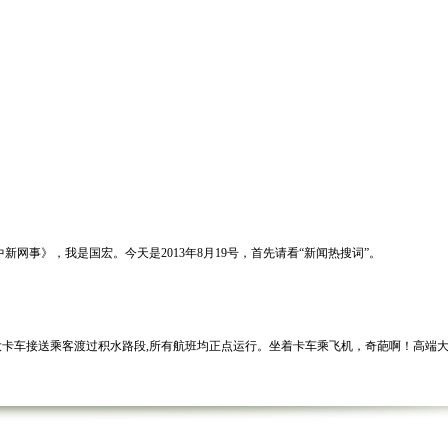
事》，我是国宏。今天是2013年8月19号，首先请看“新闻热搜词”。
卡车接送乘客渡过积水路段,所有航班均正点运行。坐着卡车乘飞机，奇葩啊！高端
站，师傅担心小孩走丢，在取得全车乘客同意后调头去接小孩。最让人感动的是司机接