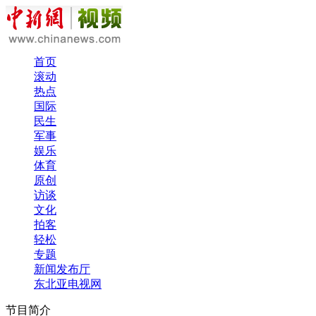
首页
滚动
热点
国际
民生
军事
娱乐
体育
原创
访谈
文化
拍客
轻松
专题
新闻发布厅
东北亚电视网
节目简介