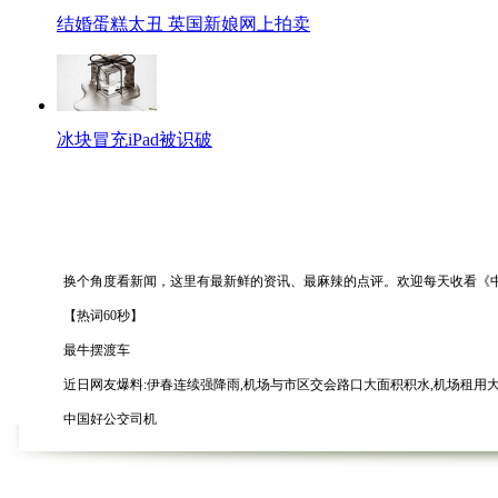
结婚蛋糕太丑 英国新娘网上拍卖
冰块冒充iPad被识破
换个角度看新闻，这里有最新鲜的资讯、最麻辣的点评。欢迎每天收看《中新网
【热词60秒】
最牛摆渡车
近日网友爆料:伊春连续强降雨,机场与市区交会路口大面积积水,机场租用大
中国好公交司机
近日有网友发微博说，长沙星沙205路公交车上，一小孩向司机问路下错了
机顶盒成广告盒