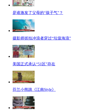
是谁激发了父母的“孩子气”？
摄影师抓拍冲浪者穿过“垃圾海浪”
美国正式承认“51区”存在
芬兰小熊跳《江南Style》