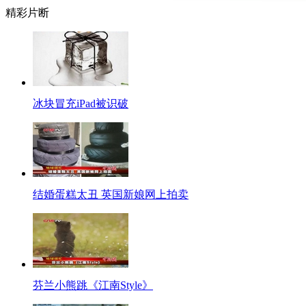
精彩片断
大家都知道酒喝多了伤身，但是它远没有一种东东伤身来得明显，来得迅猛，
州的许小姐也在天天"打飞机"。车上玩，上班玩，甚至去厕所也玩，结果手指也
【男子举报再婚老父亲】
人生，总是会有不断的领悟！在深圳一名男子的父亲再婚，本来是好事，但是
院以职务侵占罪判处这名父亲有期徒刑二年三个月。老牛吃嫩草，牛犊子不干
冰块冒充iPad被识破
【富二代吃霸王餐获刑】
毁三观的事情太多，有时候"剧情"相当"狗血"！17份800元的套餐、十几瓶
某因诈骗罪被朝阳法院一审判处有期徒刑两年并处罚金2000元。真是涨姿势了
跑"了。
【地球很忙】
结婚蛋糕太丑 英国新娘网上拍卖
【口播】忙忙忙，地球很忙，世界每天都在震动挡，近日世界各地又有哪些
摄影师抓拍冲浪者穿过“垃圾海浪”
冲浪是世界上最上镜的运动,通常发生在有异国情调的地方。但是,正如这组令
和垃圾之间穿过。而这再次警醒了人们对环境的保护。
美国正式承认“51区”存在
芬兰小熊跳《江南Style》
美国内华达州沙漠中的"51区"长久以来有许多与UFO有关的传说，这个地方