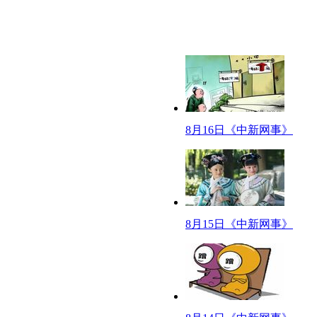
“每月不少交钱，还得被迫看广告”。如今，一些机顶盒开机后有5秒左右的
“吵架合约”
近日，武汉一对年轻夫妻拟定吵架合约，1个月来效果不错。合约包括：不准
【网事观察】
是谁激发了父母的“孩子气”？
【口播】都说儿行千里母担忧，做父母的哪有不疼儿女的？可是啊，如果做
8月16日《中新网事》
了小张九张信用卡且拒不还款，以引起儿子关注逼其回家。
【解说】
小张自参加工作以来，由于业务上的原因，经常需要出差，父母与小张的相
用刷爆其9张信用卡并拒不还款的方式来引起儿子的注意，以为用这样的方式
终撤销了诉讼。
8月15日《中新网事》
近年来，类似的事件在全国各地都有发生，父母或是假装生病了，希望做儿
其实啊，不管是做父母的还是做儿女的都要互相体谅一下嘛，您瞧瞧人家这
【视频】老头说不回家看我违什么法，30岁不结婚才违法！
【解说】