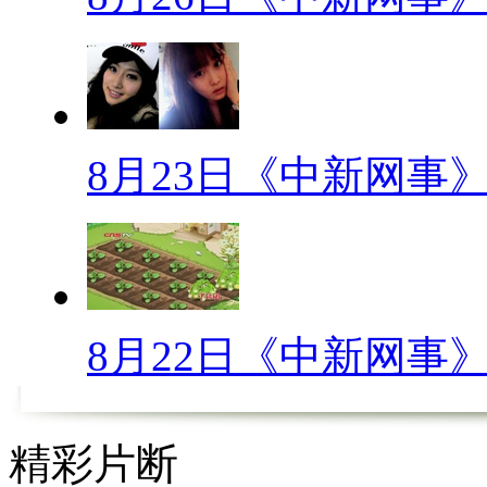
【口播】下周就是金秋9月了
的“中秋国庆拼假攻略”早已催
是跟团出游，那可能就要多掏钱
施，各大旅游产品纷纷涨价，最
8月23日《中新网事
产品受到大家的热捧。众多小伙
出游，让旅游市场上演着“最热9
【解说】
虽然暑期旅游高峰已经过去，
8月22日《中新网事
的实施，其明令禁止“零负团费
隐性消费透明化，让“十一”期间
精彩片断
《旅游法》出台前出游的消费者