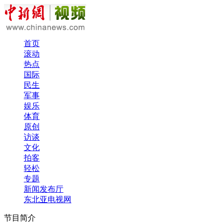
首页
滚动
热点
国际
民生
军事
娱乐
体育
原创
访谈
文化
拍客
轻松
专题
新闻发布厅
东北亚电视网
节目简介