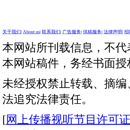
C 摘棉花
D 摘哈密瓜
关于我们
|
About us
|
联系我们
|
广告服务
|
供稿服务
|
法律声明
|
招
妮妮：答案是C. 小河流水哗
本网站所刊载信息，不代
视频短片：近日，在河南省商丘
本网站稿件，务经书面授
首批2799名棉工赴新疆摘棉花
铁路局积极协调运力分别加开4趟
未经授权禁止转载、摘编
奔新疆！
法追究法律责任。
6 看图题 以下哪个不是“不堪
A
[
网上传播视听节目许可证（0