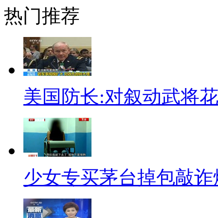
热门推荐
(开场：)鹦鹉考官：考试啦
场！！并严格遵守考场纪律：考
题板。
1 最近一位17岁俄罗斯美女
美国防长:对叙动武将
A 个子很高
B 多次整容
C 猛男身材
少女专买茅台掉包敲诈烟
D 智勇救人
噜噜： 答案是C。不愧是天使