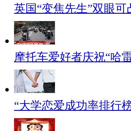
英国“变焦先生”双眼可
后再出门呢？
【采访】旅行社客户谈旅游
【解说】
面对消费者的担心，业内人士
摩托车爱好者庆祝“哈雷
猛，但其实是由过去的“分步消费
金额变化不会太大。过去的一些
费者心中有数。
“大学恋爱成功率排行榜
不过，精明的小伙伴当然也不
算、小日子过得滋滋有味的家庭
不一样，条件好的可以选择贵的