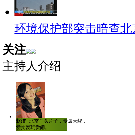
妮妮：答案是C. 天天吃田螺
环境保护部突击暗查北
视频短片: 贵州遵义一青年最
螺。渐渐,他的眼白、皮肤呈现
关注
4条长约10mm、宽约8mm的肝
主持人介绍
条虫将作为标本送到中国疾控中
4以下哪个城市不属于中国美
A 北京
B 哈尔滨
赵洁
北京丫头片子，专属天蝎，爱哭
陈虎龙
中国传
C 成都
爱笑爱玩爱闹。
士，曾任深圳大
人比赛全国八强