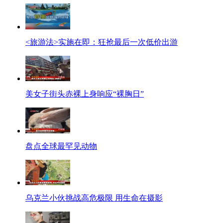
<旅游法>实施在即：狂抢最后一次低价出游
美女子街头赤裸上身响应“裸胸日”
盘点全球最罕见动物
乌克兰小伙挑战高危极限 用生命在摄影