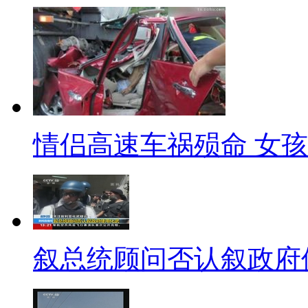
妮妮： 答案是A。快给我来两
视频短片: 南京新街口地铁站
的目光。这台自动售蟹机内分6
从取物口拿到所选的螃蟹，同时
死螃蟹，还能获得3只活螃蟹的
情侣高速车祸殒命 女
3 贵州遵义一青年因长期食用
A 米粉
B 小龙虾
叙总统顾问否认叙政府
C 田螺
D 腌鱼