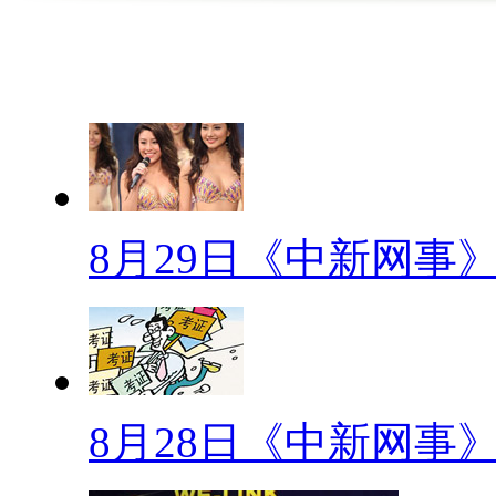
“隐身”熊孩子
近日，一位四川老妇报警说自
到现场，通过仔细寻找，在工地
到。有群众笑称：“难怪不好找
中国好同事
8月29日《中新网事
近日湖北一彩民凭借一张2元
1000万元。他在兑奖中心现场
并给单位50名同事每人派发了一
同事！
8月28日《中新网事
自制“兰博基尼”