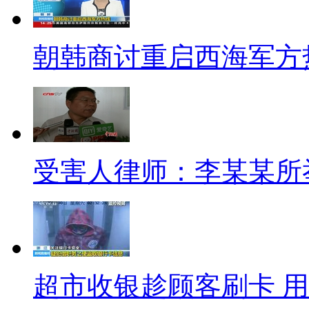
视频短片: 近日，俄罗斯一位
女神相比，这位美少女拥有天使
朝韩商讨重启西海军方
S型，身上的肌肉如同男人般健硕
这位俄罗斯“最萌女汉子”名叫Juli
2. 最近南京地铁站出现了一
受害人律师：李某某所
A 活螃蟹
B 金条
C 饮料
D 书籍
超市收银趁顾客刷卡 用