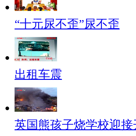
有购物的团出游嘛！毕竟大多数
以啊，这样“一刀切”未必是最好
“十元尿不歪”尿不歪
【口播】《旅游法》的实施需
到，其本质是为了保障游客的权
场。但是如果游客确实有购物需
出租车震
合理需求是不是也应该得到满足
满足消费者的需求，又彻底改变
【新闻大考】
【口播】关注一周新闻，了解
英国熊孩子烧学校迎接
闻频道联合推出的周末《新闻大