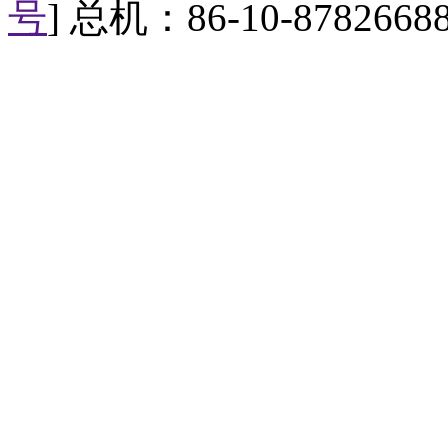
B
号
] 总机：86-10-8782668
C
D
噜噜： 答案是D。谁还没有
视频短片： 还记得小时候拍
的照片里，总有那么几张，让长
掀起了一股“晒不堪回首童年照
候拍的，扮相千奇百怪，或打扮
得外焦里嫩，让围观者直呼“我
【口播】忙忙忙，地球很忙。