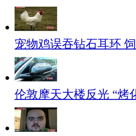
而过完9月，新《旅游法》实
价格招揽顾客、不可指定具体购
此，旅行社的经营成本将大大增
宠物鸡误吞钻石耳环 饲
内国外旅游线路团费均出现明显
【采访】旅行社负责人谈目前
【解说】
伦敦摩天大楼反光 “烤
面对团费的大幅上涨，一些中
《旅游法》实施后，虽说是各种
肯定会影响客户的出游欲望。商
想的呢？到底是趁着9月份没涨