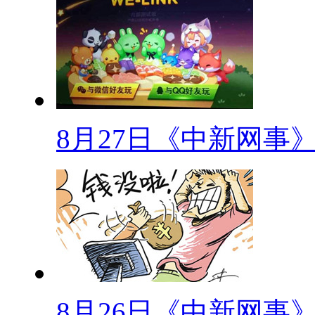
最近，昆明有网友在微博上称
无人管，车体也已经残破。经记
并不是真正的兰博基尼跑车。
童装"成人化"
8月27日《中新网事
吊带、蕾丝、超短裙……成人
家在设计童装时，基本上跟着成
化不利于孩子身心健康。
【网事观察】
《旅游法》实施在即：小伙伴
8月26日《中新网事