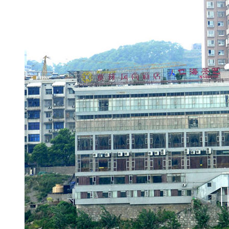
的世界。
Arthur_Fong：为什么这
自我学习、自我增值和增加修养
绝对不只那16万元。
【口播】其实早就有教育专家
与钱无关的价值，是难以量化的
业对口率呈连年下降趋势，导致
多。父母把辛苦挣来的钱供孩子
步，真是父母、子女、企业之痛
进去书，并与企业更好地对接，
三时事每日鲜