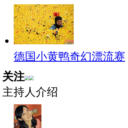
万余名 “跨境学童”中，只有少
上学。
【同期】新家园协会服务总监
如果自行上学，或者跟保姆车
德国小黄鸭奇幻漂流赛
01：40 在这个(过关)过程之
引诱走到其他地方，那么就会出
关注
【解说】为新来港人士提供帮
主持人介绍
开办保姆训练课程，“跨境学童”
该加强对“保姆车”公司的监管。
【口播】 “跨境学童”上学路