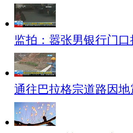
程等问题。 其实，香港本地的
己的疑虑。 虽然香港本地新生姚
告诉记者，她希望学习自立，自
监拍：嚣张男银行门口
【同期】港大医学院新生 姚
你知道香港现在的父母都很紧
是大人，他们也还是不放心的，
我来，在身边指点。 之后父母
通往巴拉格宗道路因地
学生，不要父母整天在身边陪着
后，我说可以了，放手让我试一
【口播】今年刚上任的港大学
舞派》中的台词，作为给新生的寄