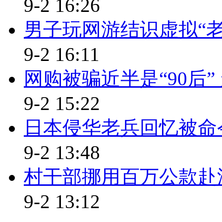
9-2 16:26
千，浪费钱还浪费了时间。读4年
男子玩网游结识虚拟“
8万，来回16万，拿去买房或开
9-2 16:11
想读大学、做个有层次的人。其
网购被骗近半是“90后
多，他们对大学生活也有很多期
们一起去看看。
9-2 15:22
小标题：大学新生期待：要当学
日本侵华老兵回忆被命
【解说】近日，南京大学新生
9-2 13:48
为新生们准备了迎新小活动，有
村干部挪用百万公款赴
的颜色，颜色越深的地区，被涂
9-2 13:12
小红旗，红旗的位置就是新生家