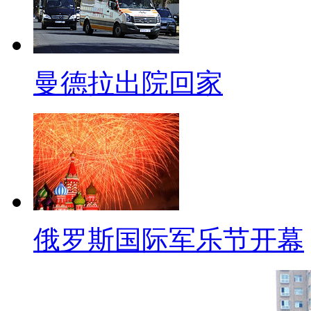
【口播】我们看到，来自五湖
望收获知识、技能和友谊。我想
们讲的父母反对孩子上大学这样
曼德拉出院回家
问：上大学究竟能给我们带来什
网友观点。
【微博+口播】梦醒时转弯了
学里学不到一点有用的东西，大
专治各种不服：读大学练就怎
俄罗斯国际军乐节开幕
[page title= subtitle=]
彭嘉男：知识不是用金钱衡量