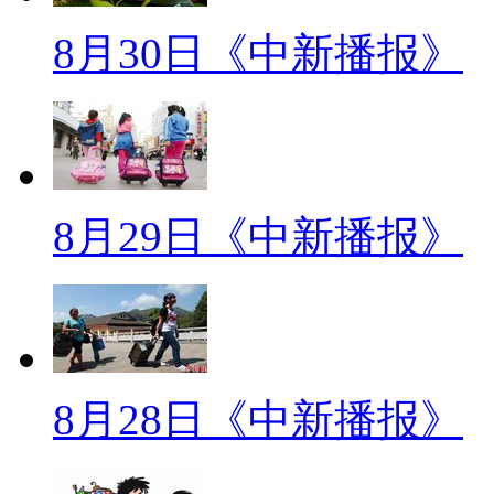
带来梦想和希望呢？
8月30日《中新播报》
一观察家
【口播】人生需要有仪式，也
典，开学典礼，毕业礼、升旗仪
开启了一扇窗，或是蕴含着一种
8月29日《中新播报》
学季，同学们准备参加开学典礼
年都要举行庄严隆重并且具有特
您去体验一下。
标题：香港大学新生穿绿袍 学
8月28日《中新播报》
【解说】8月28日，一场庄严