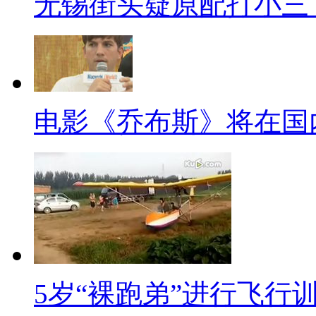
无锡街头疑原配打小三
我们安排社区活动，不是只是
地认识香港。我们请了一些本地
教非本地同学30句基本的广东话
师“非常亲民、接地气”。第一天
电影《乔布斯》将在国
【同期】港大文学院新生 刘
我今天早上来的时候深刻理解她
3D，立体感很强，就是一直在
刚才是看到一个香港当地的学生
【解说】除了生活上的适应，
5岁“裸跑弟”进行飞行
学院都有专门的老师，作为学生