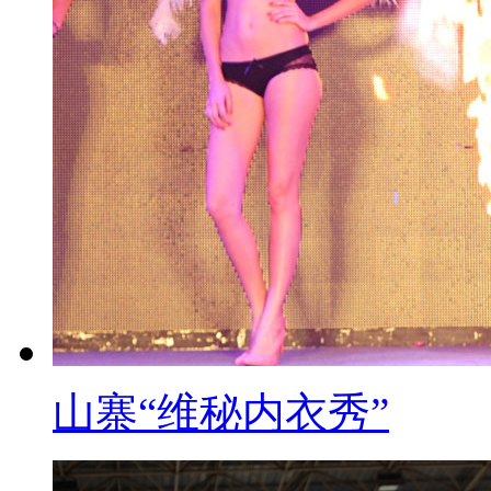
【同期】奥运冠军 孙杨
现在反正都好，反正一切听领
【解说】在机场外，朱志根表
自己也没有对孙杨全运会的比赛做
【同期】孙杨教练 朱志根
世锦赛离全运会一个月时间，
练的也比较少，到我这里来才两个
能力争取就行。
山寨“维秘内衣秀”
【口播】看来师徒二人真的重