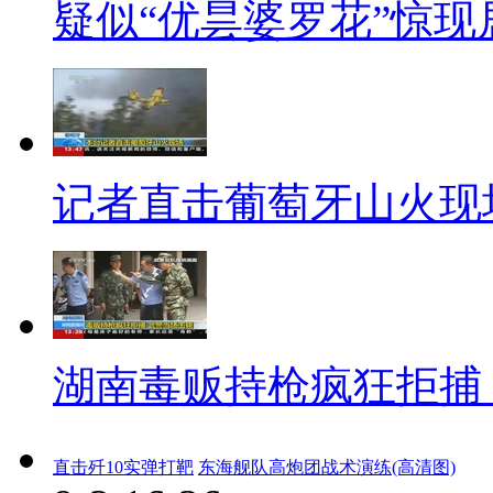
疑似“优昙婆罗花”惊现
包括必要的牺牲，比如你拍拖和玩
子们珍惜时光，用青春理想和生
精彩生命的每一个细节。
二 中新记者眼
记者直击葡萄牙山火现
大标题：上大学是失败投资
小标题：父亲不让女儿上大学
【口播】看了香港大学的新生
湖南毒贩持枪疯狂拒捕
羡慕他们的可能还要数四川女孩
实，玲玲家并不是掏不起学费，
直击歼10实弹打靶
东海舰队高炮团战术演练(高清图)
给大学。(切图)玲玲的父亲算了