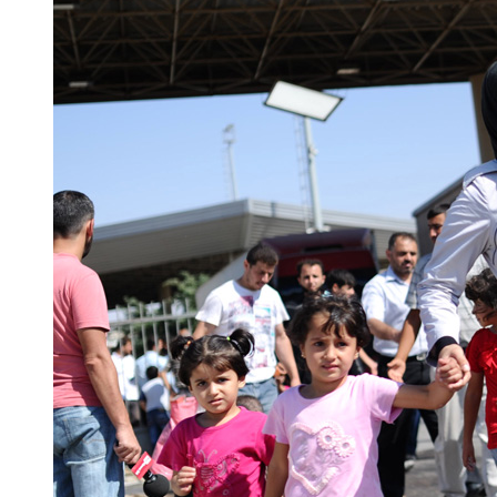
现，孙杨在机场到达口外接受大
并干咳一声示意孙杨快走，而孙
人的关系是否仍然很微妙？只能
根重归与好的他将参加100、200
个项目的争夺，期待孙杨创造佳
【口播】今天上班的时候，发
孩子上学。可不是吗，今天是开
的就是乘车安全问题了。在香港，
港教育局公布的数据显示，2012
1.6万人。这些孩子拥有香港居
上学、放学都要花费较长的时间