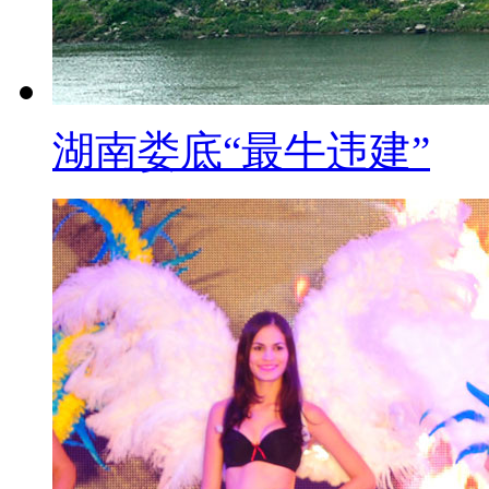
【口播】这几天来自全国各地
近日，孙杨随浙江游泳队乘机抵
者，孙杨看似心情不错，大方接
湖南娄底“最牛违建”
志根，难道两人已重归于好了？
标题：孙杨与教练朱志根重
【解说】9月1日，参加中国第
达沈阳桃仙机场，不久前获得世
杨，一身与众不同的着装在队伍
教练张亚东向媒体表示，经过调
于好。当媒体问到与朱志根再次