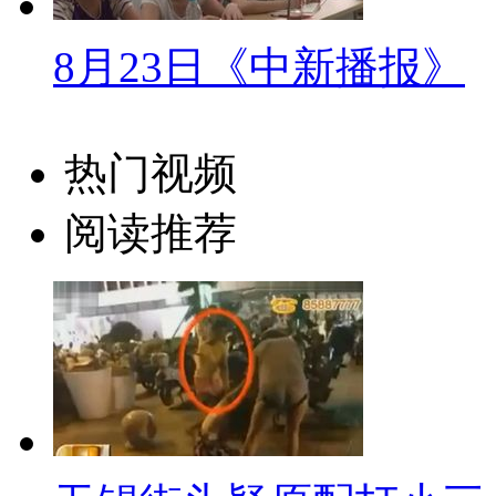
立之、学生事务长、以及学生会
8月23日《中新播报》
生对港大学生会会长能与校长“平
学生会会长与学校领导一同进场
开学典礼新生们还要参加各自学
热门视频
到各个学院探望新生。
阅读推荐
【解说】除了外国学生，2013
港大学学生事务长周伟立介绍，
都有迎新活动，校方还安排了本
观社区，一起出去买东西，探索
【同期】香港大学学生事务长