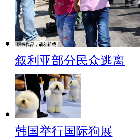
由保姆带领着通关出入境，也就是
标题：香港“跨境学童”家长担
【同期】跨境学童家长 宋女
有几个保姆性的，就是阿姨，
叙利亚部分民众逃离
心。还有就是说，很多人，有些
这样子。
【解说】根据调查，家长在安
不齐，保姆公司的培训不一定能
纷纷开通“学童专用通道”和“学生
韩国举行国际狗展
现快速验放；但由于乘坐“保姆车