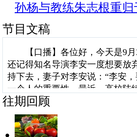
孙杨与教练朱志根重归
节目文稿
【口播】各位好，今天是9月2
还记得知名导演李安一度想要放
持下去，妻子对李安说：“李安，
一个人的重要性。最近，高校陆续
往期回顾
生集体迈入“象牙塔”，开始他们
梦征程，而对于在深圳生活、在香
的男童来说，他们在人生旅途中