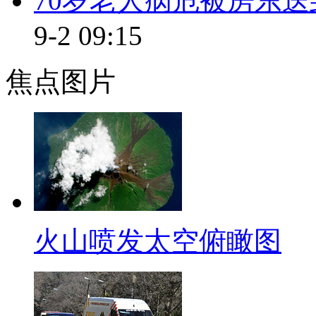
70岁老人病危被房东送
【同期】南京大学 大一新生
9-2 09:15
今天到大学特别激动，第一次
焦点图片
考过来的，所以我希望能好好 
大学四年青春。
【同期】南京大学 大一新生
进入大学心情既期待又有一些
希望能加入一些社团，然后能够
火山喷发太空俯瞰图
待那样精彩。
小标题：父亲不愿女儿上大学