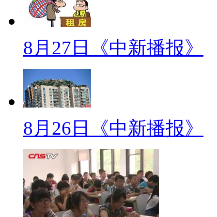
港大学建立于1911年，采用英
英式元素。各个学院的院长身着
一向新生致意。仪式中，新生们
8月27日《中新播报》
为香港大学的一分子。在接下来
们都要穿绿色礼袍。来自日本早
学国际关系专业学习。他说，穿
常棒的经历。
8月26日《中新播报》
【同期】港大日本交换生 清
穿绿袍是一个非常棒的经历。
员。这是全亚洲、全世界的顶尖
【解说】香港平等机会委员会