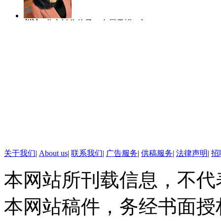
深港两地政府能够联合制定政策，
赵洁
北京丫头片子，专属天蝎，爱哭
陈虎龙
中国传
往往触及到很多人内心最柔软的
爱笑爱玩爱闹。
士，曾任深圳大
露，就引来了众多网友的关注。
人比赛全国八强
标题：山西被挖眼男童行走复
【解说】9月1日，在山西省眼
马宁
主播团队的新成员，2004年至
李越
2010年
返回后，在病房中进行简单的行
2012年在中国教育电视台担任新闻主
作中逐渐形成端
潮近日表示，愿意为这个孩子免
播。和热爱的新闻工作在一起，生活每
了主持，更喜欢
天都充满阳光和快乐。
线。
关于我们
|
About us
|
联系我们
|
广告服务
|
供稿服务
|
法律声明
|
招
度裔国际眼科专家已经抵达山西
本网站所刊载信息，不代
件允许，将把孩子接来深圳治疗
孩子复明，但义眼看起来跟眼球
本网站稿件，务经书面授
子在心理上避免受到更大的伤害