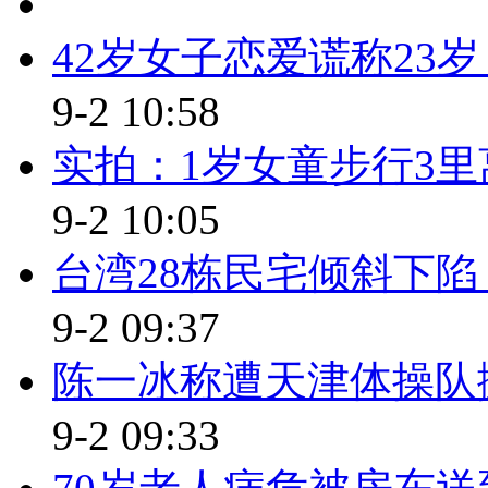
生数量。一些院系还为新生和家
42岁女子恋爱谎称23
的一刻。
9-2 10:58
【解说】南京大学外国语学院
版上，有的新生写道“当个教授，
实拍：1岁女童步行3里
梦想，永不言弃”。几位新生还
9-2 10:05
【同期】南京大学 大一新生
台湾28栋民宅倾斜下陷
不要那么懒，学好法语就好
9-2 09:37
【同期】南京大学 大一新生
陈一冰称遭天津体操队
我许下的愿望就是，大学里面
9-2 09:33
活，就这样。