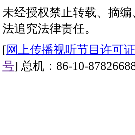
未经授权禁止转载、摘编
【口播】据被挖眼男童的母亲
忆、不愿意提及，甚至不能听到
法追究法律责任。
纪不多出现的烦躁情绪，小斌斌
[
网上传播视听节目许可证（0
各界的捐助能够帮助小斌斌早日
爱，重燃希望。好，今天的《中
号
] 总机：86-10-8782668
击中国新闻网和中新视频微博。