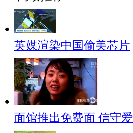
员，交警的一举一动可不简单，
形象！
【口播】妈妈教育小孩子的时
想法可谓是从小灌输 、根深蒂
英媒渲染中国偷美芯片
得到的却是一记响亮亮的耳光。
一样吧，用手捂着右脸，一脸的
你的不对啊，警察叔叔那么忙，
人员也忙得平日都回不了家的呢
语录二：“公务人员下班不回家
面馆推出免费面 信守
【解说】12月17日，网名为“
一名教师，老公是一名公务员，