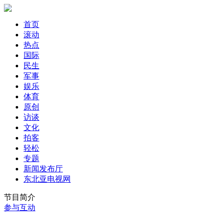
首页
滚动
热点
国际
民生
军事
娱乐
体育
原创
访谈
文化
拍客
轻松
专题
新闻发布厅
东北亚电视网
节目简介
参与互动