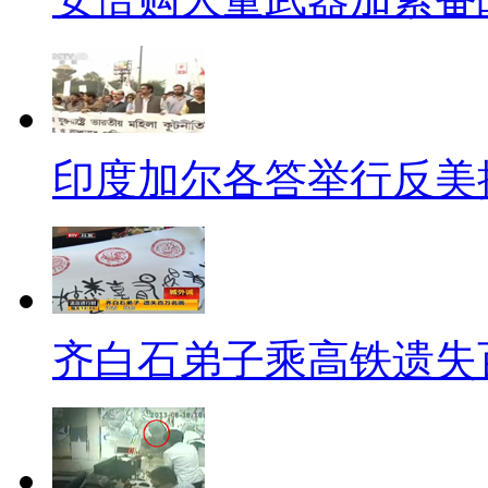
员老公不回家"其意味还真是深长
【口播】爱莫能助，很是无奈
容易啊。我们就别添麻烦了。瞧
印度加尔各答举行反美
语录三：“是我没本事，不想给
【解说】北京“井底人”王秀青
十年。由于媒体的报道，王秀青
在，他不但搬出了井下，住进了
齐白石弟子乘高铁遗失
同情、有人困惑，也有人把他看
有主动申请过农村低保。在被问
人找麻烦，他说，是我没本事，