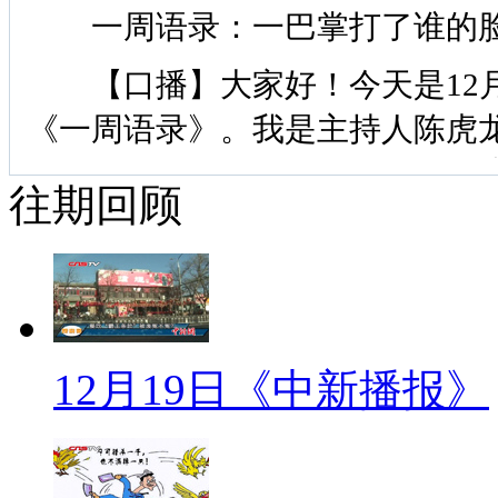
一周语录：一巴掌打了谁的
【口播】大家好！今天是12月
《一周语录》。我是主持人陈虎龙
四格漫画走红网络，为什么火得
往期回顾
之妙在于形式和内容上的冲突感
代感十足的语言情景，很能营造
峰回路转之际充满突兀的幽默感。
共鸣，不少网友把自己的心态和
12月19日《中新播报》
了“星座版”、“雾霾版”、“明星
雅，但是一巴掌产生的“错位感”
能让人笑得出来吗？今天的一周