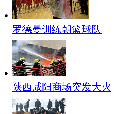
频微博。下周见！
罗德曼训练朝篮球队
陕西咸阳商场突发大火