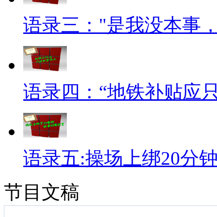
语录三："是我没本事
语录四：“地铁补贴应
语录五:操场上绑20分
节目文稿