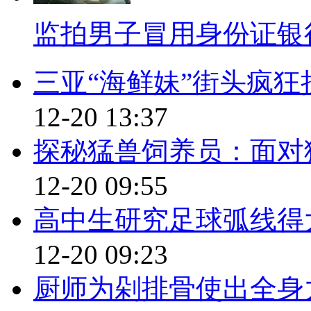
人心中五味陈杂。 有网友说，
监拍男子冒用身份证银
办，再加上程序繁杂， 耗时耗
的向有着和王秀青一样遭遇的人
三亚“海鲜妹”街头疯狂
该做的，谁要嫌您麻烦咱投诉他
12-20 13:37
【口播】有网友说，为什么不
探秘猛兽饲养员：面对
还舔着脸问"为什么"，老百姓能
12-20 09:55
啪！被打一巴掌)政府存在的目
权益。此时，找政府不是添麻烦
高中生研究足球弧线得
里看到的一句话，说，当一个国
12-20 09:23
的时候，这个国家才开始进步。
厨师为剁排骨使出全身力
的意识啊总是赶不上某些专家的