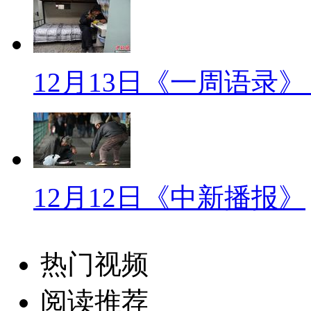
语录一：“你个白痴。”
【解说】12月15日凌晨，有
12月13日《一周语录
的处理依据，于是向广西玉林市
通过私信回复“你个白痴”，引发
由代岗民警擅自发布，已对当事
不过，博白交警大队大队长也表
12月12日《中新播报》
实，不管交警回复“你个白痴”，
还是其他原因，交警的这种回复
复“你妈是不是去世了”一样，暴
热门视频
映了公权部门工作人员的职业低
阅读推荐