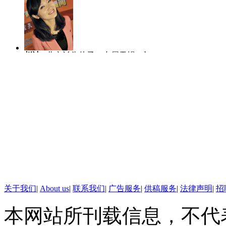
赵洁
北京丫头片子，专属天蝎，爱哭
陈虎龙
中国传
爱笑爱玩爱闹。
士，曾任深圳大
人比赛全国八强
马宁
主播团队的新成员，2004年至
李越
2010年
2012年在中国教育电视台担任新闻主
作中逐渐形成端
播。和热爱的新闻工作在一起，生活每
了主持，更喜欢
天都充满阳光和快乐。
线。
关于我们
|
About us
|
联系我们
|
广告服务
|
供稿服务
|
法律声明
|
招
本网站所刊载信息，不代