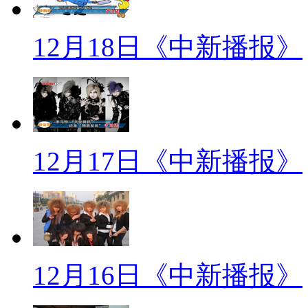
脸？。
12月18日《中新播报》
【片花】
【口播】错位是喜剧创作的一
形象不相符、人与周围环境不相
很好的例子，王宝强与徐峥两个
12月17日《中新播报》
同，产生出错位，笑料不断。
【泰囧片段】
【口播】在很多的错位方式当
12月16日《中新播报》
位。在现实生活中，也会发生这
的冲击和颠覆，好不好笑呢？我