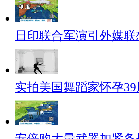
阳市网络新闻发言人，“你能不能
为“绵阳网络发言人”的用户回帖
日印联合军演引外媒联
我反复展阅，应该属于内部家务
不回家，这事居然找上了组织帮
稽，但其中暴露的问题，却值得
情况，一是确实由于工作岗位特
来不忙，不回家是在做工作以外
实拍美国舞蹈家怀孕3
部门有义务对其家人做一些解释
门则应该介入调查。公务员尤其是
了监督、考核的范围，大量事实
有直接联系，“不就一个公务员，
安倍购大量武器加紧备