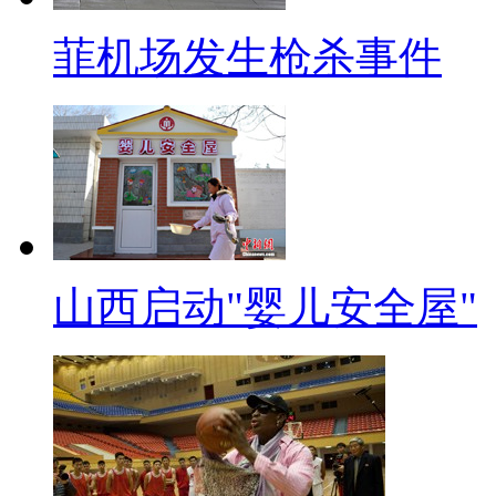
一次则是在操场上当着众师生的
菲机场发生枪杀事件
呢？他的同学介绍，因为小敏平
学们还是认为，老师这样做“不好
老师，没有编制，并非正式教师
生身体伤害或许小一点，但是心
共场合，当着全校师生的面对其
容，进而对学校、教师产生恐惧
山西启动"婴儿安全屋"
【口播】有网友说，难道说这
一兴奋就把学生当成喜洋洋了？
位”是可笑的，但是生活的“错位
的所有内容。感谢您的收看，更