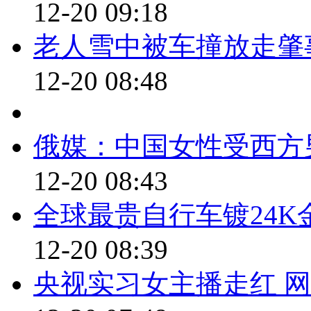
12-20 09:18
语录四：“地铁补贴应只给北
老人雪中被车撞放走肇事
人补贴。”
12-20 08:48
【解说】专家说塑化剂喝点没
在专家的话真是越来越不靠谱。
一位名叫张彬的专家发表了一番
俄媒：中国女性受西方
价，说明地铁票早该涨了。而且
12-20 08:43
人有事没事就坐地铁，北京地铁
全球最贵自行车镀24K金
张专家，您一边而凉快去吧，咱北
12-20 08:39
您说地铁补贴应该只给北京市民
京还敢说自己厚德吗？再说了您
央视实习女主播走红 网
这一巴掌恐怕是伤了民众的心，