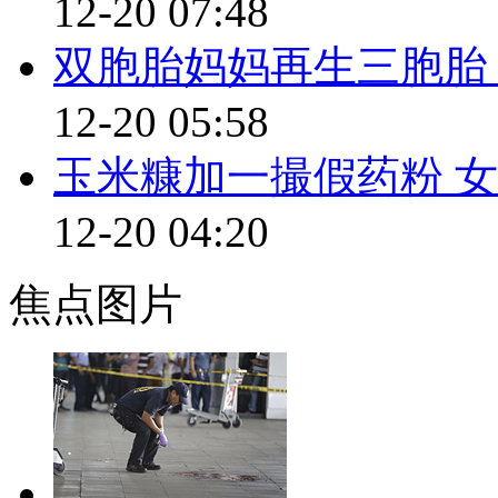
12-20 07:48
【“妈妈再打我一次”视频】
双胞胎妈妈再生三胞胎
【口播】“妈妈再打我一次”原
12-20 05:58
教育模式大多是棍棒教育，所谓
玉米糠加一撮假药粉 
曾经有这样经历的网友估计会有
12-20 04:20
打的热血童年啊。这组漫画所表
一种“恶搞”，恰恰是一种软反抗
焦点图片
育的批评。
语录五：“操场上绑了20分钟
【解说】体罚，又是体罚！近
一名一年级小学生小敏，两次被教