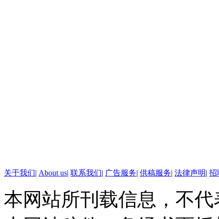
又有哪些新鲜事发生，一起来看
【日本发明防雾霾图像处理
日本哉英电子近日开始出货可在
芯片THP7312，可用于智能手机、
像素HD摄像头，可实现通过图
视频加相片等高级功能，且不需
处理软件辅助。
【19岁宅男18天徒步走到南
关于我们
|
About us
|
联系我们
|
广告服务
|
供稿服务
|
法律声明
|
招
英国大男孩里奥托从南极洲西
本网站所刊载信息，不代
斤的雪橇在风雪中行走18天，