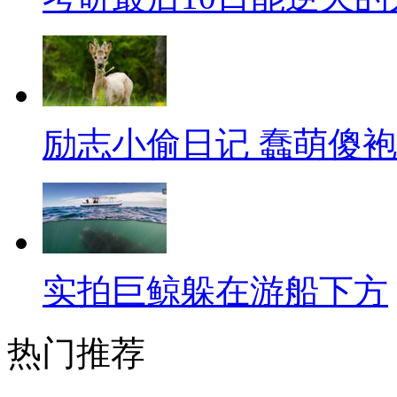
东西的多少衡量个人成功。从全
国和日本，近8成人反对将物质等
对这一看法嗤之以鼻。
不少单身男屌丝痛苦的表示：
励志小偷日记 蠢萌傻
现在很多女生找老公必备的三大
个条件满足不了，再好的男人也
丈母娘活生生拆散。你说中国人
实拍巨鲸躲在游船下方
【口播】中国人最勤劳？中国
一个才是中国人的特点呢？其实
热门推荐
侧面反映了中国人的某一个特点
全貌。不过，我们确实希望以后