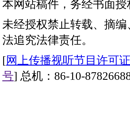
本网站稿件，务经书面授
的最年轻男子纪录。沿途他还采
【澳洲薰衣草小熊假货丛生
未经授权禁止转载、摘编
放进微波炉叮一叮，小熊能当
法追究法律责任。
款来自澳洲塔斯马尼亚庄园的薰
马尼亚庄园表示，小熊在原产地
[
网上传播视听节目许可证（0
而市面上大肆横行的很可能出自
号
] 总机：86-10-8782668
【最奇葩电子货币狗币诞生
一位澳大利亚的营销专家，一
生，却将比特币和狗结合在了一起，
的时间，Dogecoin已经有了