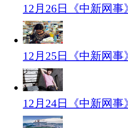
【良心小偷】
12月26日《中新网事
近日，长沙的小范钱包被偷。
包、银行卡、身份证都在，几百
递单泄露了自己的地址，他感叹
这是偶然情况，证件丢失尽快挂
12月25日《中新网事
【包包病】
上班族女士外出，大多带包包
病”！单肩背包包时，为防止包
12月24日《中新网事
子。这姿势使肩背部肌肉长期处
肉痉挛。预防“包包病”，应双肩