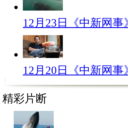
【1230网事观察】
中国人“最”什么？
12月23日《中新网事
【口播】说起咱中国人的特点
聪明？最踏实？还是最现实呢？
自我标准为基础看问题，从而给
么？小伙伴们，你们怎么看呢？
12月20日《中新网事
【解说】
中国人的特征到底什么样的呢
精彩片断
以来就是勤劳的民族，当然是“
就连国际友人都竖起大拇指认可