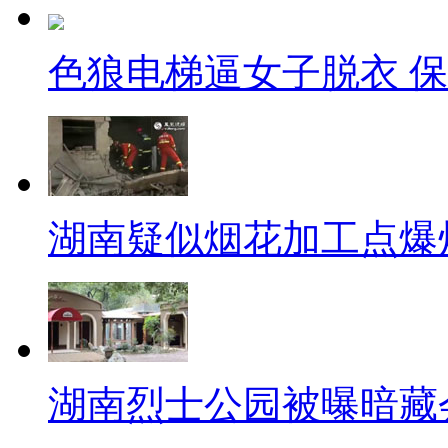
中国人“最幸福”！
色狼电梯逼女子脱衣 
【呱呱来吐槽】
虽然每个周末我都在办公室加
但是我却悟出了一个道理那就是
羁放纵爱淘宝！
湖南疑似烟花加工点爆
【世界上最辣的辣椒】
美国一男子种出了世界上最辣
经入选吉尼斯世界纪录，比警用
湖南烈士公园被曝暗藏
大贵州大湖南大武汉有没有想试
辣，宁为辣阵亡，不为痘而屈，