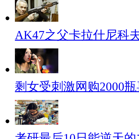
工作投入与回报成正比，相信他
另一个凸显的矛盾是：中国员工
累”。据《小康》杂志对世界各地
AK47之父卡拉什尼科
论，2013年，中国人的最大感受
累”。中国的员工“最勤奋”，却
不和则多输。所以不少小伙伴吐
的可别太抠门儿！
剩女受刺激网购2000
除了“最勤劳、最不敬业”外，
实”。近日，法国市场调查公司
理财和家庭态度”的调查，在20
度远高于其他国家，位居榜首。
考研最后10日能逆天的