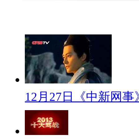
【热词60秒】
【头发做酱油】
近日，浙江的张小姐偶然听到
油。而专家表示头发含蛋白成分
用化学水解的方法，制作氨基酸
【官网裸女】
12月27日《中新网事
河南旅游资讯网官方微博日前
上身长发披肩的女子，在神农山
体摄影创作活动照片，不是色情