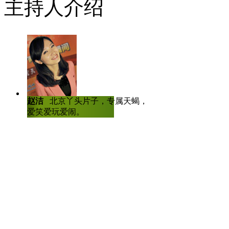
主持人介绍
生子不差钱"，而中国大妈的上
民"。外国真是太看得起我们了
妈，地上暗器有老奶奶，派到外
【4名大妈每晚缠老外讨钱
在广州也有一群大妈，她们年龄
赵洁
北京丫头片子，专属天蝎，爱哭
陈虎龙
中国传
爱笑爱玩爱闹。
士，曾任深圳大
料大碗，只要看到外国人就尾随
人比赛全国八强
事"，她们每晚的"收费"几乎没
吗？你们还让不让人家"城管"大
【地球很忙】
【口播】忙忙忙，地球很忙。