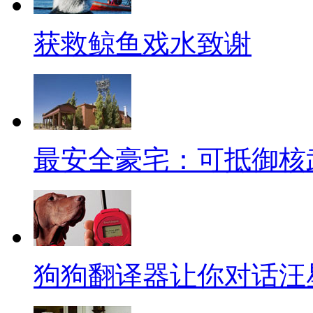
据德国媒体报道，最近，著名市
个国家的员工最勤劳”的问卷调
获救鲸鱼戏水致谢
不过也有不少人认为，中国人
业”的。近日，盖洛普公司公布其2
度的调查，全球员工的敬业比例仅
最安全豪宅：可抵御核
对此，不少小伙伴表示自己顿
敬业，则是一种工作态度。品质
近日，由中山大学社会科学调
查：2013年报告》正式发布。
狗狗翻译器让你对话汪
无补偿。或许“加班无补偿”这