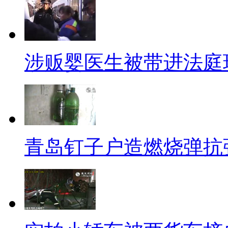
辣子鸡宫保鸡丁啊……
【钱学森徐志摩琼瑶都与金庸
涉贩婴医生被带进法庭
细究近现代不少名门望族的族
然都是亲戚。穆旦是金庸的堂哥
庸是徐志摩表弟，金庸的堂姐查
岳父、保定军校校长蒋百里的原
青岛钉子户造燃烧弹抗
一个名门望族书香门第，真是长
都不好意思说自己有背景……八
庸笔下的表哥都是高帅富和负心
明白了什么？