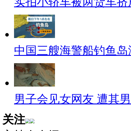
实拍小轿车被两货车挤
【白宫再曝婚变传闻】
美国一家八卦媒体爆料称，美
该刊还说，为了维护奥巴马的仕
演第一夫人，但两人实际上已经
中国三艘海警船钓鱼岛
儿去芝加哥云云……这个八卦媒
尔吃醋可能是真的，但要说闹离
夫人，那政治觉悟就不是一般女
【[热销海外的"年度奇葩中国
男子会见女网友 遭其
2013年，一些"热销"海外的
关注
谈资。"中国孕妇"和"中国大妈