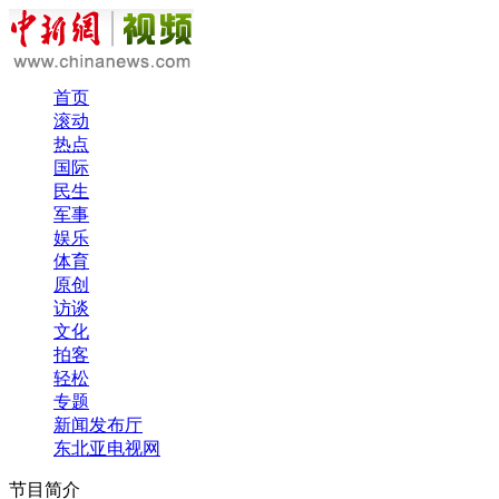
首页
滚动
热点
国际
民生
军事
娱乐
体育
原创
访谈
文化
拍客
轻松
专题
新闻发布厅
东北亚电视网
节目简介