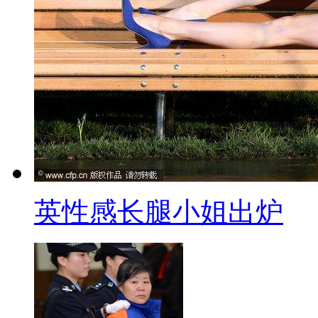
【口播】：下面再来看点轻松
熊猫圆仔。
【解说】：超可爱的模样依偎
第二个假日，人潮依旧挤爆。动
车。不过知道的民众似乎不多。
同期：民众 刘先生
不知道这个讯息啊
英性感长腿小姐出炉
是有看到车子啦
可是不晓得