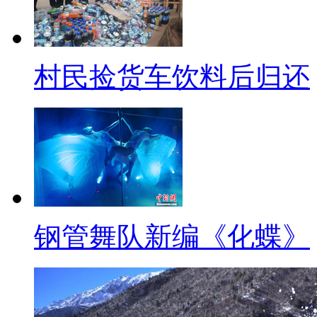
这次12月6号 12306正式上
能已经成为12306官方带的功能
们的指责 到底是出于什么样的原
村民捡货车饮料后归还
【解说】随即，王银华为记者现
的抢票软件在抢票过程中的步骤
【现场声】某互联网公司 技术
【同期】某互联网公司 技术工
钢管舞队新编《化蝶》
我们曾经粗略的算过 如果说在1
我们把它简化到7个步骤 而且有
样算下来 平均每一次抢票 能节约