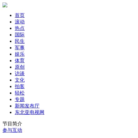
首页
滚动
热点
国际
民生
军事
娱乐
体育
原创
访谈
文化
拍客
轻松
专题
新闻发布厅
东北亚电视网
节目简介
参与互动