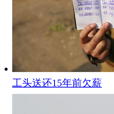
省、市表示在等统一的意见。目
行高速路免费政策。而针对除夕
叹同样是交通部门，怎么差距就
表示，除夕高速公路不能免费，
说，我们支持但不敢擅自做主；
还让人交钱呢。而某东部地区交
治，这让其他地方很难做。其实
公路公司来管理，对于除夕收费
工头送还15年前欠薪
门来说，除夕收费，那是一笔可
回家团圆。这杆秤怎么摆都有理