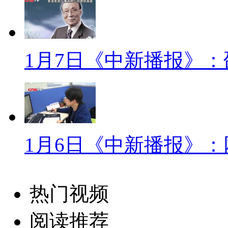
火，引起的火灾，目前也是在我
因正在进一步的调查当中。
【解说】而4个小时后，迪庆
1月7日《中新播报》
长称起火原因仍在调查中，并不
【同期】(云南迪庆州公安局副
证工作，我们正在依法按程序推
一旦查明，我们将第一时间通过
1月6日《中新播报》：
小标题：古城消防栓无水 太
【解说】迪庆州并没有认可香
热门视频
但不论如何，州县两级政府对火
阅读推荐