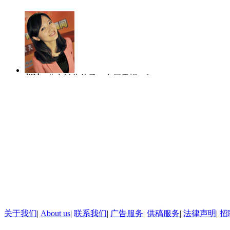
后来都说这个很好 很好
所以我觉得这个宣传方面
可能要再加强一下.
赵洁
北京丫头片子，专属天蝎，爱哭
陈虎龙
中国传
结尾
爱笑爱玩爱闹。
士，曾任深圳大
人比赛全国八强
除夕对中国人来说既是团聚、
实上，国家规定重大节假日高速
能免费。黑龙江的一句“何苦大过
马宁
主播团队的新成员，2004年至
李越
2010年
有18省份确定今年除夕高速公路
2012年在中国教育电视台担任新闻主
作中逐渐形成端
播。和热爱的新闻工作在一起，生活每
了主持，更喜欢
免费通知”、安徽“免费通行操作困
天都充满阳光和快乐。
线。
关于我们
|
About us
|
联系我们
|
广告服务
|
供稿服务
|
法律声明
|
招
通部发文才免费”、江苏“法定节