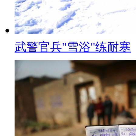
验购票的刺激感，而是关心：我
难”的问题并不会随着技术改善
三、时事每日鲜
武警官兵"雪浴"练耐寒
标题：除夕高速收费难统一各
【口播】：还有两周就过年了
事儿就是除夕当天各地的高速是收
发出的声音可都不一样呢？
【解说】：今年的除夕并未列
夕是否收费成了有争议的话题。据
个省、市、自治区称按照国家相应