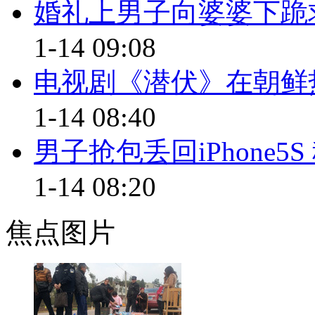
高于黄牛。
婚礼上男子向婆婆下跪
【同期】某互联网公司 技术工
1-14 09:08
电视剧《潜伏》在朝鲜
首先说十分钟刷一千多张票 不
1-14 08:40
【解说】对于媒体质疑抢票软
12306比喻成火车站的多个售
男子抢包丢回iPhone
排队买票的人，遵守规则不会加
1-14 08:20
户查询，通知用户买票。其目的
且最新版上线的12306网站本
焦点图片
说。
【同期】某互联网公司 技术