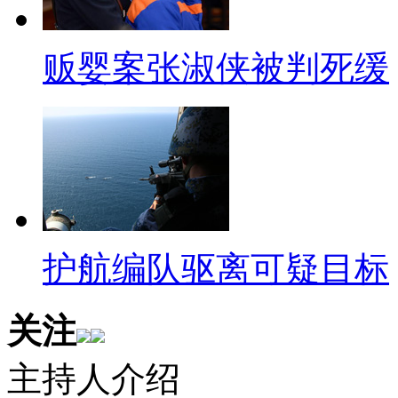
【解说】：为了疏解人潮北市府
府与动物园，让民众免费搭乘，
贩婴案张淑侠被判死缓
票跟或盖有动物园戳章的停车票
时，不过11号第一天上路，共发了
平均只载十人好像有些浪费。
同期：客运业务专员 王镇国
这我想是可能宣传的地方不
护航编队驱离可疑目标
那大家很多市民他
关注
不了解政府的一个美意
但他们坐来的人
主持人介绍