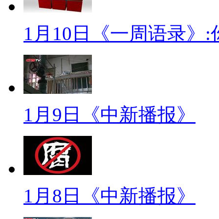
城发生火灾。“独克宗”在藏语中
积被烧，这座千年古城恐怕注定
1月10日《一周语录》
的遗憾。而关于火灾原因，当地
这是一场可以被预见的火灾。“月
小标题：香格里拉古城火灾原
1月9日《中新播报》
【解说】1月13日，香格里拉
城火灾初步原因。
【同期】(云南迪庆香格里拉县常
是位于古城的中下段的如意客栈
1月8日《中新播报》
营人唐英，她是一个上海人，一个