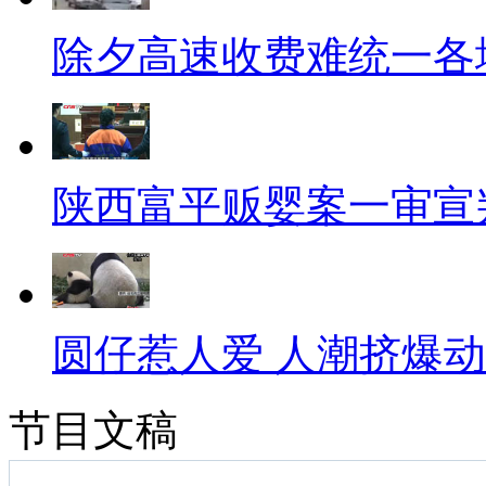
除夕高速收费难统一各
陕西富平贩婴案一审宣
圆仔惹人爱 人潮挤爆
节目文稿