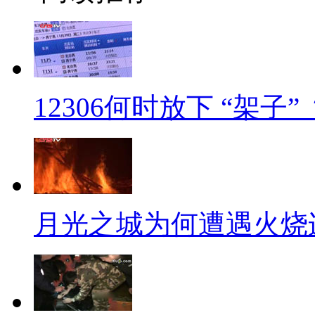
蔓延如此迅速？在此前当地政府
绍说，首先因为古城房屋多为土
其次，古城内部道路狭窄，大型
于天寒地冻，造成消防设施水压
12306何时放下 “架子”
【解说】正是上述原因，成为
认为，“这是一场被预见的火灾”。
源云南迪庆消防支队的文章就指
局特殊等原因，消防安全现状不容
月光之城为何遭遇火烧
而此次香格里拉大火发生后，
伍用挖掘机挖出约2000米的防
状况频频，不是放不出水，就是