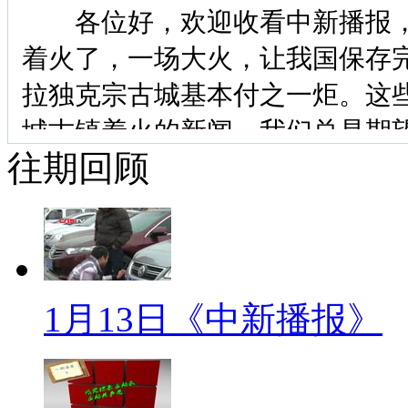
各位好，欢迎收看中新播报，今
着火了，一场大火，让我国保存
拉独克宗古城基本付之一炬。这
城古镇着火的新闻，我们总是期
往期回顾
一个大大的醒。但可悲的是，钱
城”进行安全上的周全设计。时
明，县州两级说法甚至打架。
一、观察家
1月13日《中新播报》
“月光之城”为何遭遇“火烧连
【口播】1月11日凌晨，云南