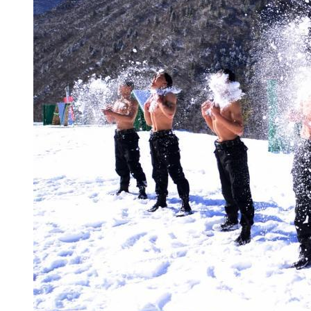
【解说】12306与各类刷票软
议。 屡遭破解的局面，使得不少网
示，目前之所以出现众多且抢手
多好，而是12306网站的购票系
问题，如果12306开放平台，
力用于车票预约、联程票设计等
软件，还是网络黄牛都没饭吃了
对于既当裁判员又当教练员铁路
不愿意割肉。另外，即使是网友呼
使12306永不崩溃，也无法保
关心一个花费几亿的网站是否真