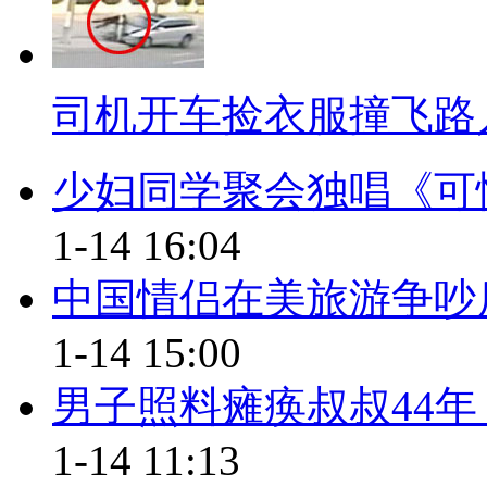
宗古城里以前的许多建筑空间都被
村规民约对建筑“私搭乱建”的惩
节，“有司”会用一把特制的“大刀
司机开车捡衣服撞飞路
例外。
少妇同学聚会独唱《可
【口播】“月光之城”成“火光之
局已经发出紧急通知，要求全面
1-14 16:04
隐患来不得半点松懈和侥幸！希
中国情侣在美旅游争吵
发形成的安全隐患、消防准备不
1-14 15:00
城大火真的烧出其他景区“一身冷
男子照料瘫痪叔叔44年
是上策。
1-14 11:13
二、记者眼