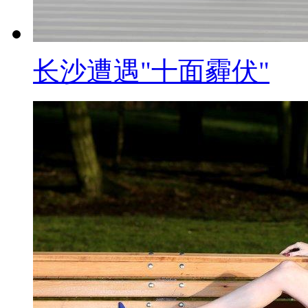
这位曾经的张医生说一句，您干
标题：6.22上海宝山枪击案
长沙遭遇"十面霾伏"
【解说】如果说医生贩卖婴儿是
宝山枪击案”的被告范杰明，则
二中级人民法院公开开庭审理，被
抢劫、抢劫枪支、非法买卖枪支
发指的是，这位63的老人仅仅出
成6人死亡、4人受伤的严重后果
对象的老年人竟然如此凶恶，必
标题: 圆仔惹人爱 人潮挤爆