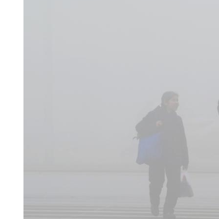
标题：陕西富平贩婴案一审
【口播】：最近震惊全国的陕西
了公众的视野，两名犯罪分子的
细内容。
【解说】：14日上午，原陕西
拐卖儿童罪一审被判死刑，缓期
人张淑侠在2011年11月至201
件，将7名婴儿以患有先天疾病
亡，造成恶劣社会影响。据张淑
于经济利益的诱惑，虽然张淑侠
但请允许小编套用那句“如果道歉