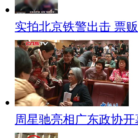
小标题：传统智慧不被尊重 
【解说】而对于古城房屋多为土
实拍北京铁警出击 票
群众都提出：传统藏式建筑虽然
子、掀房顶”等老办法。因为藏式
起来不费事”。不巧的是，去年9
众住房安全，发放补贴鼓励群众
部分房顶拆卸困难，也加剧了火
云南迪庆州文物所所长李钢介
的“学问”，现如今都被忽视了。
周星驰亮相广东政协开
存理念和智慧，房屋预留很大的