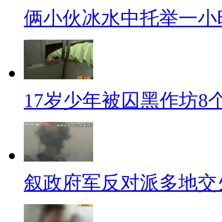
【同期】(香格里拉独克宗古城
俩小伙冰水中托举一小
的，在一公里吧，从这里到龙潭
【解说】究竟是什么原因导致
支队支队长陈天昌对此作出解答
17岁少年被囚黑作坊8
【同期】(迪庆州公安消防支队
问题，这个是咱们在前期工作中
个消防栓没有水的问题，咱们还
【解说】对于独克宗古城的消
叙政府军反对派多地交
点不仅在于监测较难，消防管网
就值得借鉴，不仅消防车是定做