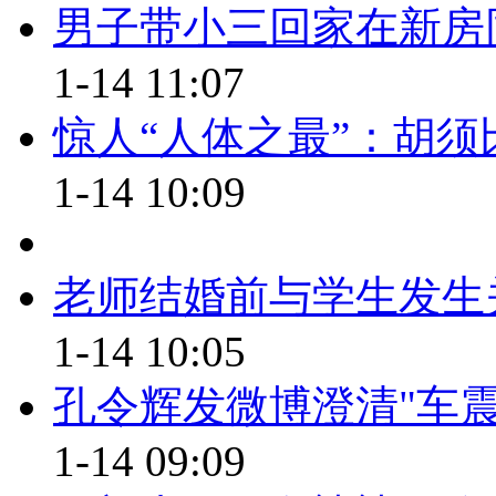
男子带小三回家在新房同
【口播】10分钟，1245张火车
1-14 11:07
网友感叹：抢票软件已经过时了
尺，魔高一丈”，虽然12306一
惊人“人体之最”：胡须比
抗。究竟是黄牛太厉害，还是12
1-14 10:09
一个放心丸？
标题： 12306何时放下 “架子”
老师结婚前与学生发生
【解说】近日，央视曝光了“网
1-14 10:05
票，甚至短短十分钟内抢到120
孔令辉发微博澄清"车震
仅1月6日一天，该公司浏览器帮
1-14 09:09
算，平均每十分钟就能帮用户抢