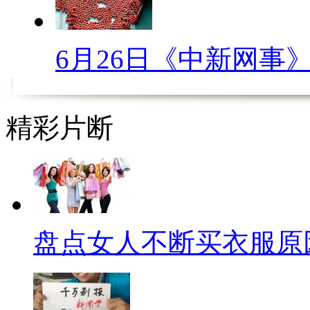
荷成分能让患处暂时感觉清凉，
同样，涂大酱、酱油也是不对的
6月26日《中新网事
制高温对皮肤的损伤，并用纱布
吃鱼不小心被鱼刺卡住喉咙了
精彩片断
几口饭把鱼刺给弄出来？这些方
化鱼刺，吞咽食物还可能造成食
见的刺直接用手或镊子取出来，
来吧！
盘点女人不断买衣服原
不小心切到手了，很多人习惯
认为这样的捆扎方式能够很好的
时间一长就会导致肢体肿胀、青