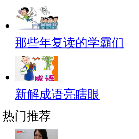
【真正的女汉子】
近期，俄罗斯网络一组“帅气
友面对这位货真价实的“健美美
那些年复读的学霸们
讯社报道，俄罗斯39岁的健美冠
但她看上去却和男性丝毫无差。
急！看看你们身上的肥肉，你们
【后脑勺上的世界杯】
新解成语亮瞎眼
美国德克萨斯州的一位理发师
球迷在头发上修剪出球星头像。
热门推荐
西、埃尔南德斯、内马尔、霍华
的伪球迷，所以球星头像就免了