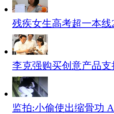
管A面还是B面别人都知道我是
【“芭比娃娃”】
残疾女生高考超一本线2
46岁的美国女子拉斯最近完成
次隆胸术、瘦身、开眼角、隆臀
无法正常做饭。她毕生梦想就是
李克强购买创意产品支
不停息的整容达人”。看完这位
为悦己者容，我想请问，悦您那
【“脏床”拍卖】
一张15年没洗过床单的床，
监拍:小偷使出缩骨功 
《我的床》日前在佳士得拍卖会场