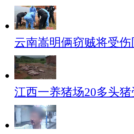
上号称有作者前男友的体香，还
可以说是典型的脏乱差，竟然还
妈，别再给我洗床单了！有钱人
云南嵩明俩窃贼将受伤
【《小苹果》健身操】
《小苹果》果然不负众望的成
曲，不仅如此，人家还推出了健
伐吗?来，呱呱带你跟上时尚的
江西一养猪场20多头猪
【口播】好了，以上就是今天
彩新闻请点击《中国新闻网》再