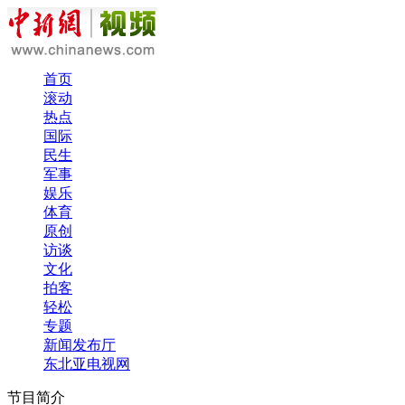
首页
滚动
热点
国际
民生
军事
娱乐
体育
原创
访谈
文化
拍客
轻松
专题
新闻发布厅
东北亚电视网
节目简介