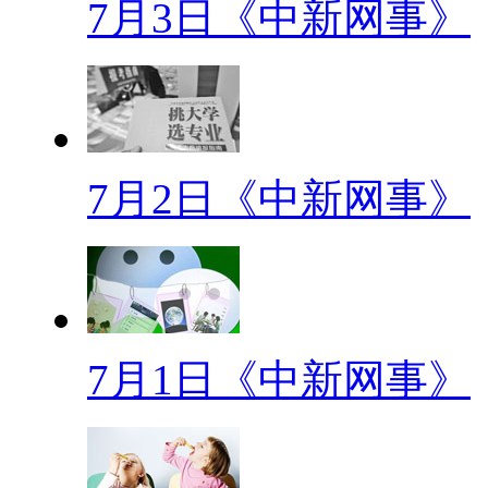
7月3日《中新网事》
识真的是对的吗？你敢保证自己
《谣言粉碎机》来看看那些急救
【解说】
板块一：谣言英雄榜片花
7月2日《中新网事》
(配音)今日“谣言英雄榜”上
特点：与健康有关的各种说法
杀伤力：假作真时真亦假，真
7月1日《中新网事》
楚！
你还记得父母跟你唠叨的那些