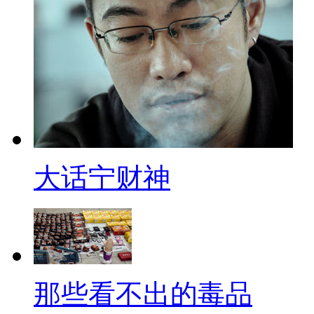
日本的。上海土豪说:我家有两
我经常开宝马和我爸飙车，兰博
说：每次赌球我都买中国队赢。
有钱！
【萌熊猫“越狱”】
一位摄影师在四川雅安碧峰峡
大话宁财神
景。一只大熊猫似乎受够了没有
犯”给自己做垫脚石。抓着铁栏
体重，跌回园内摔了个四脚朝天
的小兄弟，人贵有自知，你那么
那些看不出的毒品