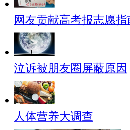
应该在第一时间用清水清洁污染
网友贡献高考报志愿指
按压5至10分钟，待止住血后
间用力捆扎伤口哦！
【口播】真是不看不知道，一
都有过，没想到啊，原来这么多
泣诉被朋友圈屏蔽原因
后再遇到类似的情况，国宏一定
给大家说的这些急救误区小伙伴
方法来急救了哦!
【呱呱来吐槽】
人体营养大调查
四个土豪比谁有钱，浙江土豪