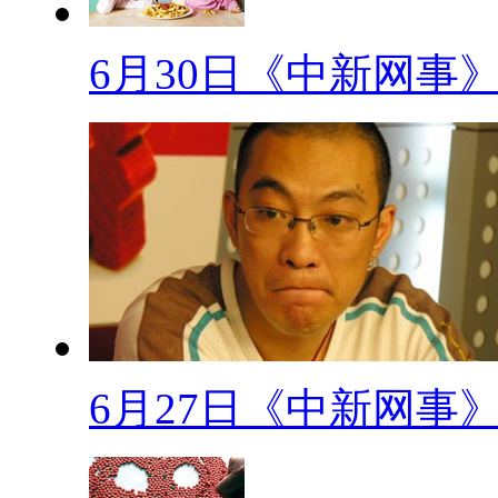
一些误区当成真理吗？今天就让
6月30日《中新网事
(板块飞走)
版块二：谣言粉碎机片花
“哎呀，流鼻血了！”“快，把
很熟悉，在你的儿时记忆里是不
鼻血，下意识的就会扬起自己的
为会让鼻血流入呼吸道，造成窒
稍微前倾，张开嘴巴，用嘴呼吸
6月27日《中新网事
后脑勺方向挤压十分钟，以稍有
很多妈妈做饭时被油溅到，总