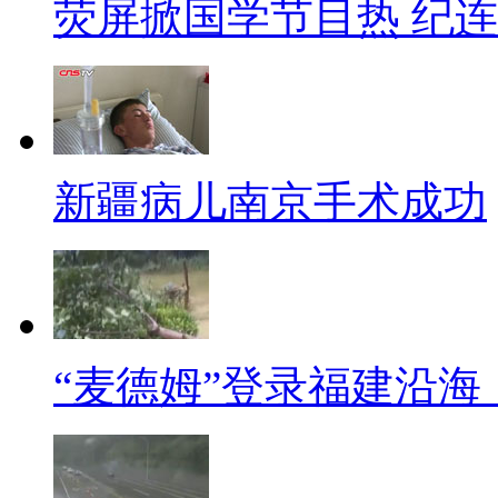
荧屏掀国学节目热 纪连
我这里做的只是一个沙发客预
趴着睡觉，可以小憩一下。
解说：的确，作为城市的建设
大城市接纳心情那都是一样一样
新疆病儿南京手术成功
必须顶一个！其实在生活中恰恰
城市文明的最佳体现，而这也不
同期：广州民众石先生
“麦德姆”登录福建沿
我觉得它不会排外，广州是一
同期：广州民众李小姐