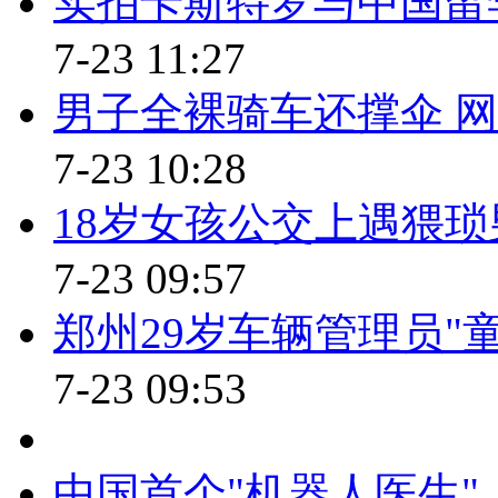
实拍卡斯特罗与中国留
女子开车撞死亲妈险企拒赔
7-23 11:27
【口播】接下来再看一件差别
男子全裸骑车还撑伞 网
保险公司理应赔偿，可是当女儿
7-23 10:28
候，保险公司也以此为理由拒绝
18岁女孩公交上遇猥琐
【解说】近日，52岁的阿梅开
7-23 09:57
母，准备返回时，却出了意外将
女儿表示谅解，不向她主张民事
郑州29岁车辆管理员"
向肇事车辆投保的保险公司理赔
7-23 09:53
民事赔偿为由，拒绝赔偿，引起
该不该赔呢?近日，靖江法院审
中国首个"机器人医生"
肯定回答，判决保险公司赔偿11