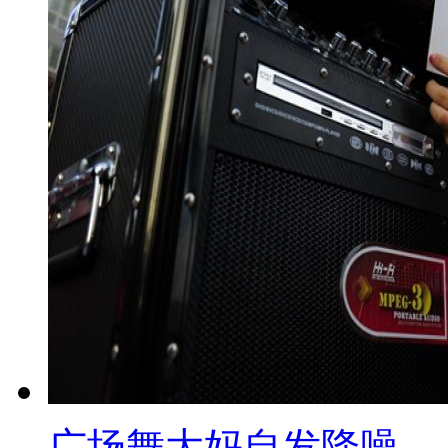
就是因为有一只猫
其实它就是
我们没有发现它
其实不吃不喝
大概有三天左右
后来我们发现的时候
它已经瘫痪在地上了
这是为什么
我们想要去做
广场舞大妈自发降噪