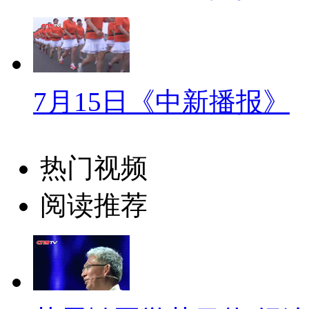
家店，我没有足够的经济支撑，
同期：广州民众李小姐
抱着一本书，一直读到深夜，
7月15日《中新播报》
浪漫的一种情怀，应该每个人都
同于咖啡馆，而是一个可以在深
热门视频
解说：刘二囍说自己如此看重人
阅读推荐
涯，在他看来像广州这样的城市
容并包的接纳和关怀。而他的24
一个温暖的落脚之地。
同期：广州24小时书店店主