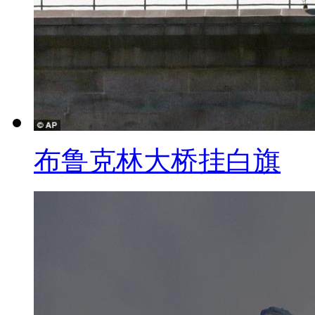
短短一天，已经募到8万美元
折合台币
大约240万元。
结尾
布鲁克林大桥挂白旗
今天的新闻关键词是“差别待遇
湾，从下午到晚上时间内，在福
当广，波及11个省市，其强度虽
受此次台风影响的地区提前也做
就是今天节目所有内容，感谢收
视频微博。