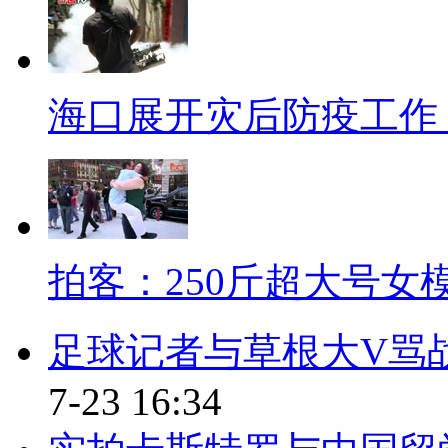
装上！
【解说】据北京地铁有关负责人介
门外环进站处，一名女乘客昏倒
海口展开灾后防疫工作
车，并未与乘客发生接触。7时1
生一名乘客跳下站台，列车进站
点瞬间人流量大增，工作人员及
京地铁还存在安全隐患！！涨价
拍客：250斤超大号女
才是关键啊。而从日前北京市发
情况来看，社会在关注票制票价
足球记者与草根大V骂战
务问题，比如：地面公交的准时
7-23 16:34
全、换乘接驳、管理水平等都是