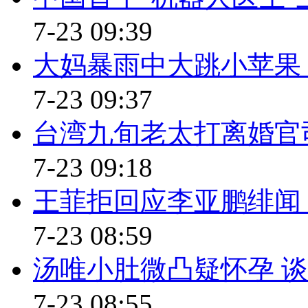
这样，要业主投保的时候说的好
7-23 09:39
任！要照保险公司的逻辑，撞死
大妈暴雨中大跳小苹果
司的差别待遇。
7-23 09:37
猫脸辨识App 饲主轻松掌握
台湾九旬老太打离婚官司
【口播】视线再转向台湾，近
7-23 09:18
APP，让喂养猫咪的人轻松掌握
王菲拒回应李亚鹏绯闻 
喂养爱宠的情况，不知道哪些流
7-23 08:59
起来看看这款APP是如何发挥作
汤唯小肚微凸疑怀孕 谈
【解说】人脸辨识功能不稀
7-23 08:55
猫脸辨识才特别！