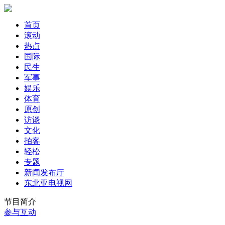
首页
滚动
热点
国际
民生
军事
娱乐
体育
原创
访谈
文化
拍客
轻松
专题
新闻发布厅
东北亚电视网
节目简介
参与互动