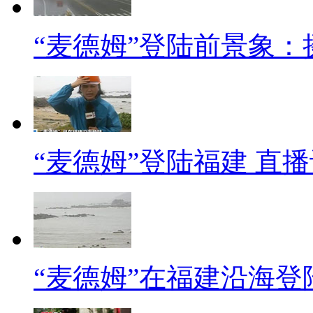
无论是广东省内当地的人还是
相处得非常感觉挺友好的。
“麦德姆”登陆前景象
同期：广州民众石先生
我当时是想回老家，当时正时
经不大可能赶上那个车了，当时
“麦德姆”登陆福建 直
员帮助我。(地铁工作人员)二话
跟那个工作人员说声谢谢，真的
北京地铁2乘客落入站台网友
【口播】7月23日，北京地铁
“麦德姆”在福建沿海登
对此，网友纷纷呼吁：北京老发