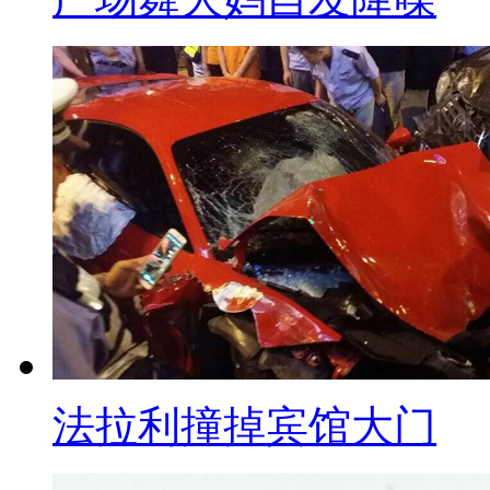
智能型的喂食器
去观测、去监控它们的
所有的饮食的状况
【解说】目前，这款APP的
高达95%，只要扫瞄1秒、
后送到云端数据库，
喂食器就会自动喂食，
法拉利撞掉宾馆大门
透过软件以及