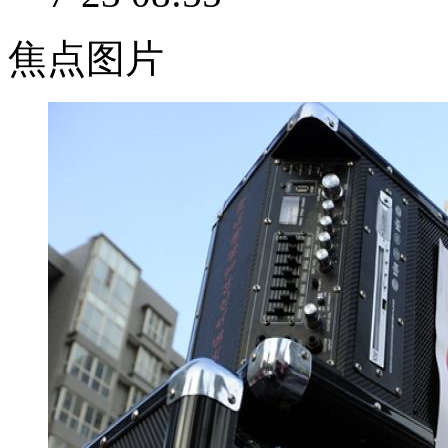
有科技业者
焦点图片
开发出一款
结合APP的智能型喂食器，
并且挑战
30天募资台币2000万元，
而动机，则是来自创办人的
【同期】科技业者宋牧奇
其实这个故事是