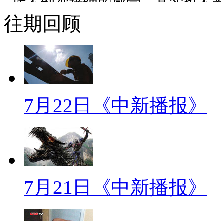
找不到被接纳的感觉。其实也不都
往期回顾
小时不打烊的书店，除了买书还
简直就是寒冬里的电热毯、夏天
解说：最近，广州首家“24小时不打
传统书店不景气的大环境下，打出
7月22日《中新播报》
更加奇葩的是老板竟然宣称，“
的地方”。做生意不为挣钱，这
同期：广州24小时书店店主
这间书店其实是经历了很多年的
7月21日《中新播报》
店，大概有十年前从台湾回来一
店，当时我就觉啊，随便一个书店