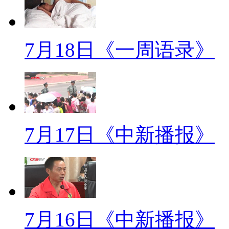
店，从此这句话烙在我的心里，
下它这个出于自发的敬意，当时
7月18日《一周语录》
满这个人文关怀。
解说：在电子阅读大行其道的年
明眼人都看得出来，能挣钱的几率
记者采访时也表示，书店创办之初
7月17日《中新播报》
把“24小时书店”传达出的对阅
外地人云集的快节奏城市，他就
同期：广州24小时书店店主
7月16日《中新播报》
一个百分之百纯粹的一个书店