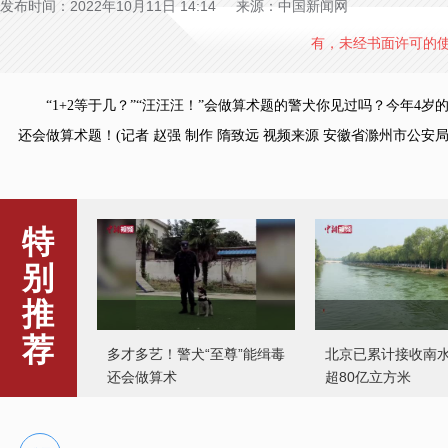
发布时间：2022年10月11日 14:14 来源：中国新闻网
有，未经书面许可的
“1+2等于几？”“汪汪汪！”会做算术题的警犬你见过吗？今年4岁
还会做算术题！(记者 赵强 制作 隋致远 视频来源 安徽省滁州市公安
特
别
推
荐
多才多艺！警犬“至尊”能缉毒
北京已累计接收南
还会做算术
超80亿立方米