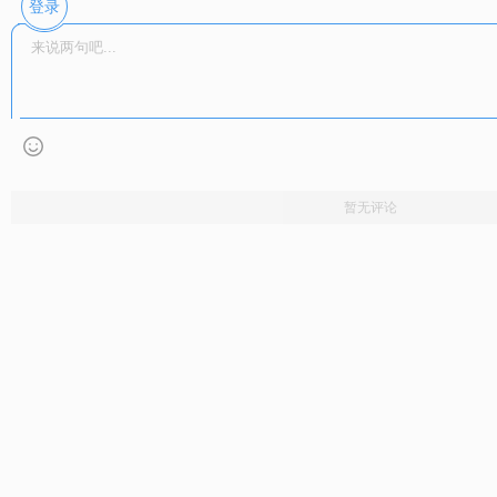
登录
湖北武汉：长江汉口段水位
中国首个高速公路
开始回涨
隧道群正式建成
暂无评论