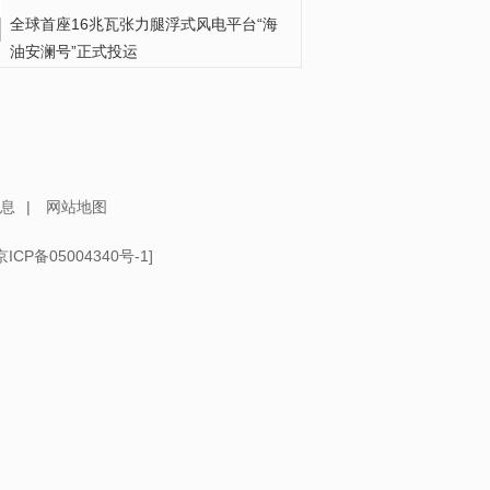
全球首座16兆瓦张力腿浮式风电平台“海
油安澜号”正式投运
香港师生在北京体验智能机器人最新应
用
时政微视频丨习近平与世界遗产：鼓浪
琴韵
息
|
网站地图
京ICP备05004340号-1
]