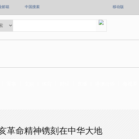
业邮箱
中国搜索
移动版
军事
文娱
体育
财经
直播
港澳台侨
微视界
辛亥革命精神镌刻在中华大地