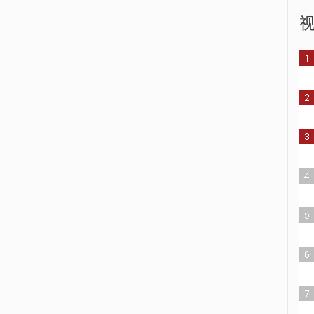
辽宁丹东：暴雨致32人被困
秋日博斯腾湖景色迷人
景区