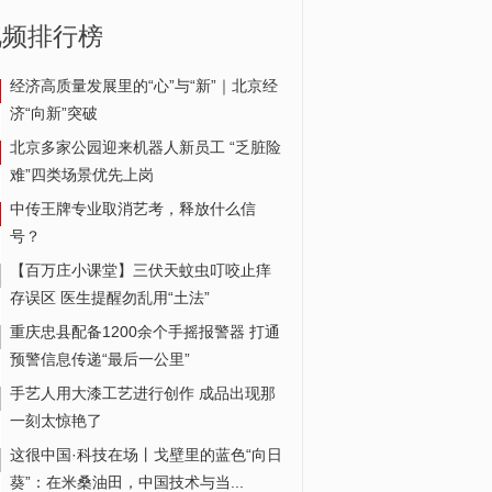
视频排行榜
经济高质量发展里的“心”与“新”｜北京经
济“向新”突破
司机被困孤岛 消防救助脱险
北京多家公园迎来机器人新员工 “乏脏险
难”四类场景优先上岗
中传王牌专业取消艺考，释放什么信
号？
【百万庄小课堂】三伏天蚊虫叮咬止痒
存误区 医生提醒勿乱用“土法”
重庆忠县配备1200余个手摇报警器 打通
预警信息传递“最后一公里”
手艺人用大漆工艺进行创作 成品出现那
一刻太惊艳了
这很中国·科技在场丨戈壁里的蓝色“向日
葵”：在米桑油田，中国技术与当...