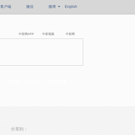
客户端
微信
微博
English
中新网APP
中新视频
中新网
洋腔队
Z世代
澜湄印象
分享到：