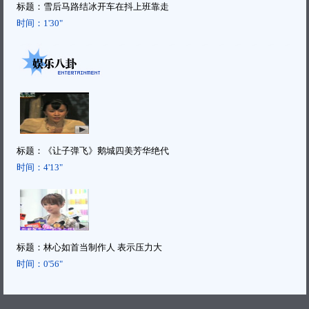
标题：
雪后马路结冰开车在抖上班靠走
时间：
1'30"
标题：
《让子弹飞》鹅城四美芳华绝代
时间：
4'13"
标题：
林心如首当制作人 表示压力大
时间：
0'56"