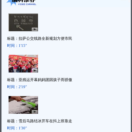
标题：
拉萨公交线路全新规划方便市民
时间：
1'15"
标题：
亚残运开幕妈妈团因孩子而骄傲
时间：
2'19"
标题：
雪后马路结冰开车在抖上班靠走
时间：
1'30"