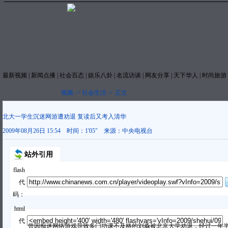
最新视频
|
新闻点播
|
社会百态
|
娱乐八卦
|
名流访谈
|
网友分享
|
天下华人
|
时尚旅游
视频
->
社会生活
->
正文
北大一学生沉迷网游遭劝退 复读后又考入清华
2009年08月26日 15:54
时间：
1'05"
来源：
中央电视台
站外引用
flash
代
码：
html
代
曾因痴迷网络游戏导致多门功课不及格的刘淼被北京大学劝退，经过一年